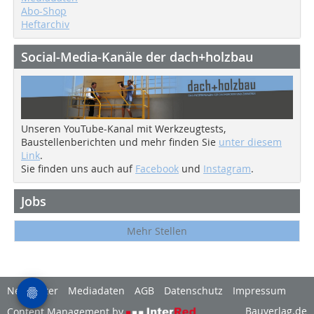
Abo-Shop
Heftarchiv
Social-Media-Kanäle der dach+holzbau
Unseren YouTube-Kanal mit Werkzeugtests,
Baustellenberichten und mehr finden Sie
unter diesem
Link
.
Sie finden uns auch auf
Facebook
und
Instagram
.
Jobs
Mehr Stellen
Newsletter
Mediadaten
AGB
Datenschutz
Impressum
Bauverlag.de
Content Management by