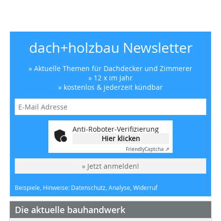
dach+holzbau Newsletter
» Aktuelle Themen für Dachdecker und Zimmerer
» 12 x im Jahr
» kostenlos & jederzeit kündbar
Anti-Roboter-Verifizierung
Hier klicken
Friendly
Captcha ⇗
» Jetzt anmelden!
Beispiele, Hinweise: Datenschutz, Analyse, Widerruf
Die aktuelle bauhandwerk