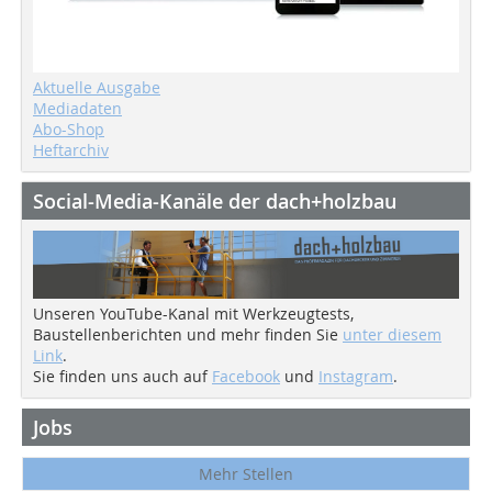
Aktuelle Ausgabe
Mediadaten
Abo-Shop
Heftarchiv
Social-Media-Kanäle der dach+holzbau
Unseren YouTube-Kanal mit Werkzeugtests,
Baustellenberichten und mehr finden Sie
unter diesem
Link
.
Sie finden uns auch auf
Facebook
und
Instagram
.
Jobs
Mehr Stellen