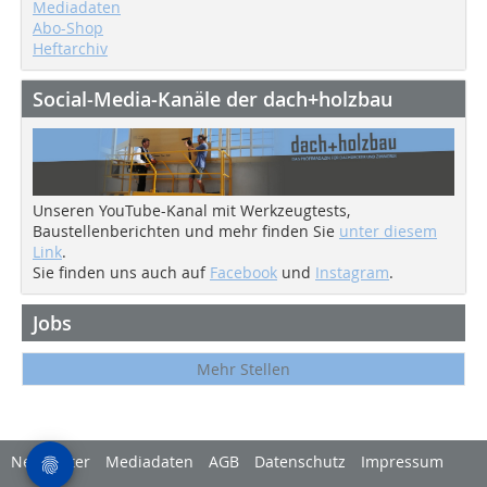
Mediadaten
Abo-Shop
Heftarchiv
Social-Media-Kanäle der dach+holzbau
Unseren YouTube-Kanal mit Werkzeugtests,
Baustellenberichten und mehr finden Sie
unter diesem
Link
.
Sie finden uns auch auf
Facebook
und
Instagram
.
Jobs
Mehr Stellen
Newsletter
Mediadaten
AGB
Datenschutz
Impressum