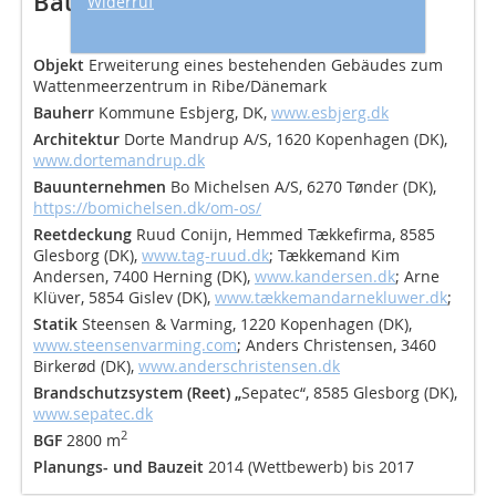
Bautafel (Auswahl)
Widerruf
Objekt
Erweiterung eines bestehenden Gebäudes zum
Wattenmeerzentrum in Ribe/Dänemark
Bauherr
Kommune Esbjerg, DK,
www.esbjerg.dk
Architektur
Dorte Mandrup A/S, 1620 Kopenhagen (DK),
www.dortemandrup.dk
Bauunternehmen
Bo Michelsen A/S, 6270 Tønder (DK),
https://bomichelsen.dk/om-os/
Reetdeckung
Ruud Conijn, Hemmed Tækkefirma, 8585
Glesborg (DK),
www.tag-ruud.dk
; Tækkemand Kim
Andersen, 7400 Herning (DK),
www.kandersen.dk
; Arne
Klüver, 5854 Gislev (DK),
www.tækkemandarnekluwer.dk
;
Statik
Steensen & Varming, 1220 Kopenhagen (DK),
www.steensenvarming.com
; Anders Christensen, 3460
Birkerød (DK),
www.anderschristensen.dk
Brandschutzsystem (Reet) „
Sepatec“, 8585 Glesborg (DK),
www.sepatec.dk
2
BGF
2800 m
Planungs- und Bauzeit
2014 (Wettbewerb) bis 2017