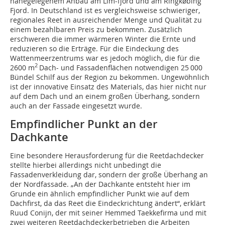
nahegelegenem Anbau am Lim-fjord und am Ringkøbing
Fjord. In Deutschland ist es vergleichsweise schwieriger,
regionales Reet in ausreichender Menge und Qualität zu
einem bezahlbaren Preis zu bekommen. Zusätzlich
erschweren die immer wärmeren Winter die Ernte und
reduzieren so die Erträge. Für die Eindeckung des
Wattenmeerzentrums war es jedoch möglich, die für die
2
2600 m
Dach- und Fassadenflächen notwendigen 25 000
Bündel Schilf aus der Region zu bekommen. Ungewöhnlich
ist der innovative Einsatz des Materials, das hier nicht nur
auf dem Dach und an einem großen Überhang, sondern
auch an der Fassade eingesetzt wurde.
Empfindlicher Punkt an der
Dachkante
Eine besondere Herausforderung für die Reetdachdecker
stellte hierbei allerdings nicht unbedingt die
Fassadenverkleidung dar, sondern der große Überhang an
der Nordfassade. „An der Dachkante entsteht hier im
Grunde ein ähnlich empfindlicher Punkt wie auf dem
Dachfirst, da das Reet die Eindeckrichtung ändert“, erklärt
Ruud Conijn, der mit seiner Hemmed Taekkefirma und mit
zwei weiteren Reetdachdeckerbetrieben die Arbeiten