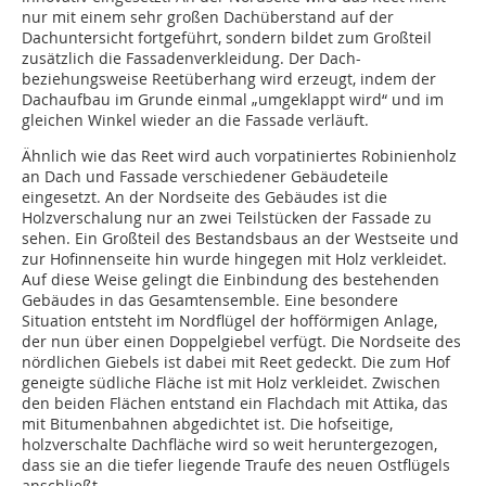
nur mit einem sehr großen Dachüberstand auf der
Dachuntersicht fortgeführt, sondern bildet zum Großteil
zusätzlich die Fassadenverkleidung. Der Dach-
beziehungsweise Reetüberhang wird erzeugt, indem der
Dachaufbau im Grunde einmal „umgeklappt wird“ und im
gleichen Winkel wieder an die Fassade verläuft.
Ähnlich wie das Reet wird auch vorpatiniertes Robinienholz
an Dach und Fassade verschiedener Gebäudeteile
eingesetzt. An der Nordseite des Gebäudes ist die
Holzverschalung nur an zwei Teilstücken der Fassade zu
sehen. Ein Großteil des Bestandsbaus an der Westseite und
zur Hofinnenseite hin wurde hingegen mit Holz verkleidet.
Auf diese Weise gelingt die Einbindung des bestehenden
Gebäudes in das Gesamtensemble. Eine besondere
Situation entsteht im Nordflügel der hofförmigen Anlage,
der nun über einen Doppelgiebel verfügt. Die Nordseite des
nördlichen Giebels ist dabei mit Reet gedeckt. Die zum Hof
geneigte südliche Fläche ist mit Holz verkleidet. Zwischen
den beiden Flächen entstand ein Flachdach mit Attika, das
mit Bitumenbahnen abgedichtet ist. Die hofseitige,
holzverschalte Dachfläche wird so weit heruntergezogen,
dass sie an die tiefer liegende Traufe des neuen Ostflügels
anschließt.