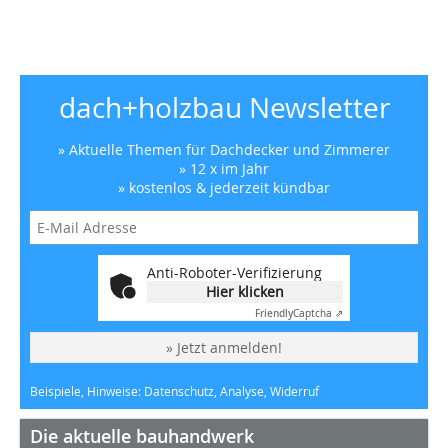
dach+holzbau Newsletter
» Aktuelle Themen für Dachdecker und Zimmerer
» 12 x im Jahr
» kostenlos & jederzeit kündbar
Anti-Roboter-Verifizierung
Hier klicken
Friendly
Captcha ⇗
» Jetzt anmelden!
Beispiele, Hinweise: Datenschutz, Analyse, Widerruf
Die aktuelle bauhandwerk