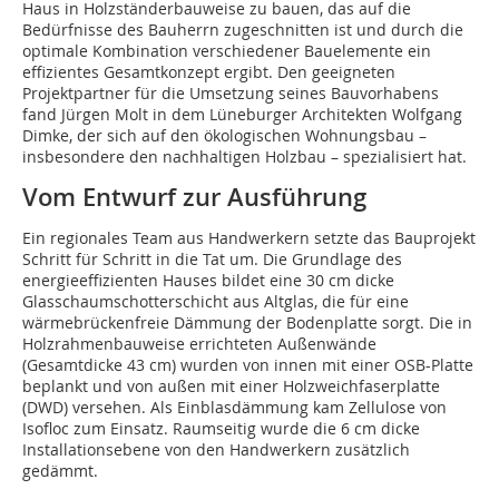
Haus in Holzständerbauweise zu bauen, das auf die
Bedürfnisse des Bauherrn zugeschnitten ist und durch die
optimale Kombination verschiedener Bauelemente ein
effizientes Gesamtkonzept ergibt. Den geeigneten
Projektpartner für die Umsetzung seines Bauvorhabens
fand Jürgen Molt in dem Lüneburger Architekten Wolfgang
Dimke, der sich auf den ökologischen Wohnungsbau –
insbesondere den nachhaltigen Holzbau – spezialisiert hat.
Vom Entwurf zur Ausführung
Ein regionales Team aus Handwerkern setzte das Bauprojekt
Schritt für Schritt in die Tat um. Die Grundlage des
energieeffizienten Hauses bildet eine 30 cm dicke
Glasschaumschotterschicht aus Altglas, die für eine
wärmebrückenfreie Dämmung der Bodenplatte sorgt. Die in
Holzrahmenbauweise errichteten Außenwände
(Gesamtdicke 43 cm) wurden von innen mit einer OSB-Platte
beplankt und von außen mit einer Holzweichfaserplatte
(DWD) versehen. Als Einblasdämmung kam Zellulose von
Isofloc zum Einsatz. Raumseitig wurde die 6 cm dicke
Installationsebene von den Handwerkern zusätzlich
gedämmt.