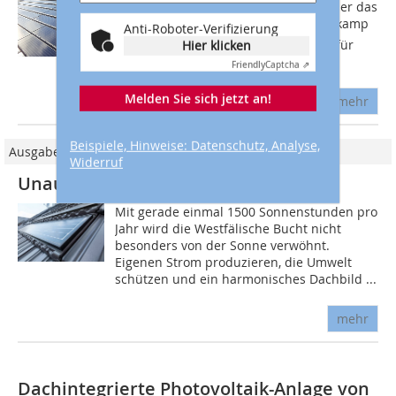
Recklinghausen ist einer der ersten, der das
Photovoltaik-System G 10 PV von Nelskamp
Anti-Roboter-Verifizierung
auf seinem Dach hat. Wir haben uns für
Hier klicken
den Solarziegel von Nelskamp...
Friendly
Captcha ⇗
Melden Sie sich jetzt an!
mehr
Beispiele, Hinweise: Datenschutz, Analyse,
Ausgabe 07/2013
Widerruf
Unauffällige Photovoltaikmodule
Mit gerade einmal 1500 Sonnenstunden pro
Jahr wird die Westfälische Bucht nicht
besonders von der Sonne verwöhnt.
Eigenen Strom produzieren, die Umwelt
schützen und ein harmonisches Dachbild ...
mehr
Dachintegrierte Photovoltaik-Anlage von