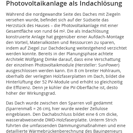
Photovoltaikanlage als Indachlösung
Während die nordgewandte Seite des Daches mit Ziegeln
versehen wurde, befindet sich auf der Südseite das
Herzstück des Hauses – die Photovoltaikanlage mit einer
Gesamtfläche von rund 64 m². Die als Indachlösung
konstruierte Anlage hat gegenüber einer Aufdach-Montage
den Vorteil, Materialkosten und Ressourcen zu sparen,
indem auf Ziegel zur Dachdeckung weitestgehend verzichtet
werden konnte. Bereits in der Planungsphase achtete
Architekt Wolfgang Dimke darauf, dass eine Verschattung
der einzelnen Photovoltaikmodule (Hersteller: SunPower)
ausgeschlossen werden kann. Ein 8 cm breiter Hohlraum,
oberhalb der verlegten Holzfaserplatten im Dach, bildet die
Hinterlüftung der 52 PV-Module und erhöht so gleichzeitig
die Effizienz. Denn je kühler die PV-Oberfläche ist, desto
höher der Wirkungsgrad.
Das Dach wurde zwischen den Sparren voll gedämmt
(Sparrenmaß = 26 cm), hier wurde wieder Zellulose
eingeblasen. Den Dachabschluss bildet eine 6 cm dicke,
wasserabweisende DWD-Holzfaserplatte. Unterm Strich
führten die umfassenden Dämmungsmaßnahmen und eine
detaillierte Wärmebrückenberechnung des Bauingenieurs