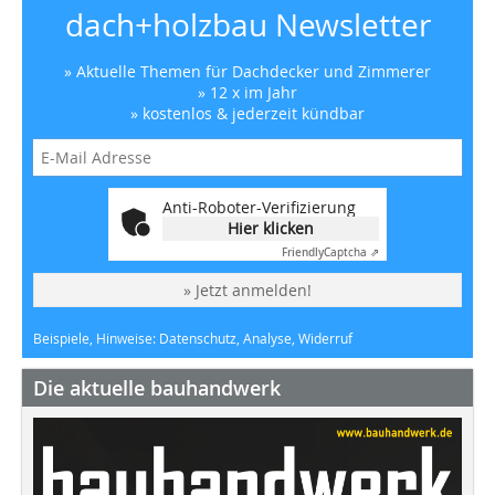
dach+holzbau Newsletter
» Aktuelle Themen für Dachdecker und Zimmerer
» 12 x im Jahr
» kostenlos & jederzeit kündbar
Anti-Roboter-Verifizierung
Hier klicken
Friendly
Captcha ⇗
» Jetzt anmelden!
Beispiele, Hinweise: Datenschutz, Analyse, Widerruf
Die aktuelle bauhandwerk