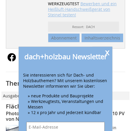
WERKZEUGTEST
Bewerben und ein
Heißluft-Handschweißgerät von
Steinel testen!
Ressort: DACH
Abonnement
Inhaltsverzeichnis
x
dach+holzbau Newsletter
Sie interessieren sich für Dach- und
Holzbauthemen? Mit unserem kostenlosen
Thematisch passende Artikel:
Newsletter informieren wir Sie über:
» neue Produkte und Bauprojekte
Ausgabe 05/2018
» Werkzeugtests, Veranstaltungen und
Flächenbündiges Solarsystem G10 PV
Messen
» 12 x pro Jahr und jederzeit kündbar
Photovoltaikmodule und Dachziegel in einem: G10 PV
von Nelskamp
Der Bauherr eines Einfamilienhauses in