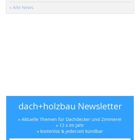
» Alle News
dach+holzbau Newsletter
» Aktuelle Themen für Dachdecker und Zimmerer
» 12 x im Jahr
» kostenlos & jederzeit kündbar