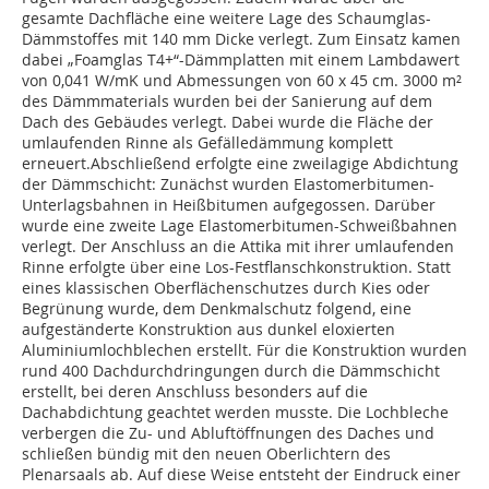
gesamte Dachfläche eine weitere Lage des Schaumglas-
Dämmstoffes mit 140 mm Dicke verlegt. Zum Einsatz kamen
dabei „Foamglas T4+“-Dämmplatten mit einem Lambdawert
von 0,041 W/mK und Abmessungen von 60 x 45 cm. 3000 m²
des Dämmmaterials wurden bei der Sanierung auf dem
Dach des Gebäudes verlegt. Dabei wurde die Fläche der
umlaufenden Rinne als Gefälledämmung komplett
erneuert.Abschließend erfolgte eine zweilagige Abdichtung
der Dämmschicht: Zunächst wurden Elastomerbitumen-
Unterlagsbahnen in Heißbitumen aufgegossen. Darüber
wurde eine zweite Lage Elastomerbitumen-Schweißbahnen
verlegt. Der Anschluss an die Attika mit ihrer umlaufenden
Rinne erfolgte über eine Los-Festflanschkonstruktion. Statt
eines klassischen Oberflächenschutzes durch Kies oder
Begrünung wurde, dem Denkmalschutz folgend, eine
aufgeständerte Konstruktion aus dunkel eloxierten
Aluminiumlochblechen erstellt. Für die Konstruktion wurden
rund 400 Dachdurchdringungen durch die Dämmschicht
erstellt, bei deren Anschluss besonders auf die
Dachabdichtung geachtet werden musste. Die Lochbleche
verbergen die Zu- und Abluftöffnungen des Daches und
schließen bündig mit den neuen Oberlichtern des
Plenarsaals ab. Auf diese Weise entsteht der Eindruck einer