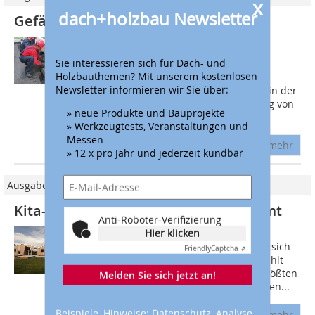
x
dach+holzbau Newsletter
Gefälledämmung mit Schaumglas
Bei der Planung und Ausführung von
Flachdächern kommt es  neben dem
Sie interessieren sich für Dach- und
Wärmeschutz  auf die sichere
Holzbauthemen? Mit unserem kostenlosen
Newsletter informieren wir Sie über:
Entwässerung an. Denn nur diese ist in der
Lage, Niederschlagswasser zuverlässig von
» neue Produkte und Bauprojekte
der...
» Werkzeugtests, Veranstaltungen und
Messen
mehr
» 12 x pro Jahr und jederzeit kündbar
Ausgabe 06/2020
Kita-Neubau mit Schaumglas gedämmt
Anti-Roboter-Verifizierung
Hier klicken
Im Norden von Bonn, nahe des
Naturschutzgebiets Siegaue, befindet sich
Friendly
Captcha ⇗
das Neubaugebiet Geislar-West. Es zählt
mit rund 130 Grundstücken zu den größten
Melden Sie sich jetzt an!
Baugebieten der Stadt. Mit seiner guten...
Beispiele, Hinweise: Datenschutz, Analyse,
mehr