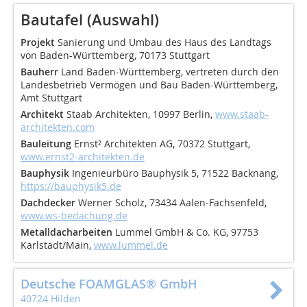
Bautafel (Auswahl)
Projekt
Sanierung und Umbau des Haus des Landtags
von Baden-Württemberg, 70173 Stuttgart
Bauherr
Land Baden-Württemberg, vertreten durch den
Landesbetrieb Vermögen und Bau Baden-Württemberg,
Amt Stuttgart
Architekt
Staab Architekten, 10997 Berlin,
www.staab-
architekten.com
Bauleitung
Ernst² Architekten AG, 70372 Stuttgart,
www.ernst2-architekten.de
Bauphysik
Ingenieurbüro Bauphysik 5, 71522 Backnang,
https://bauphysik5.de
Dachdecker
Werner Scholz, 73434 Aalen-Fachsenfeld,
www.ws-bedachung.de
Metalldacharbeiten
Lummel GmbH & Co. KG, 97753
Karlstadt/Main,
www.lummel.de
Deutsche FOAMGLAS® GmbH
40724 Hilden