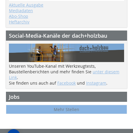
Aktuelle Ausgabe
Mediadaten
Abo-Shop
Heftarchiv
Social-Media-Kanäle der dach+holzbau
Unseren YouTube-Kanal mit Werkzeugtests,
Baustellenberichten und mehr finden Sie
unter diesem
Link
.
Sie finden uns auch auf
Facebook
und
Instagram
.
Jobs
Mehr Stellen