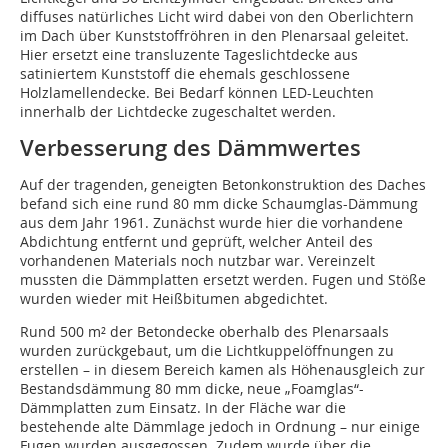
diffuses natürliches Licht wird dabei von den Oberlichtern
im Dach über Kunststoffröhren in den Plenarsaal geleitet.
Hier ersetzt eine transluzente Tageslichtdecke aus
satiniertem Kunststoff die ehemals geschlossene
Holzlamellendecke. Bei Bedarf können LED-Leuchten
innerhalb der Lichtdecke zugeschaltet werden.
Verbesserung des Dämmwertes
Auf der tragenden, geneigten Betonkonstruktion des Daches
befand sich eine rund 80 mm dicke Schaumglas-Dämmung
aus dem Jahr 1961. Zunächst wurde hier die vorhandene
Abdichtung entfernt und geprüft, welcher Anteil des
vorhandenen Materials noch nutzbar war. Vereinzelt
mussten die Dämmplatten ersetzt werden. Fugen und Stöße
wurden wieder mit Heißbitumen abgedichtet.
Rund 500 m² der Betondecke oberhalb des Plenarsaals
wurden zurückgebaut, um die Lichtkuppelöffnungen zu
erstellen – in diesem Bereich kamen als Höhenausgleich zur
Bestandsdämmung 80 mm dicke, neue „Foamglas“-
Dämmplatten zum Einsatz. In der Fläche war die
bestehende alte Dämmlage jedoch in Ordnung – nur einige
Fugen wurden ausgegossen. Zudem wurde über die