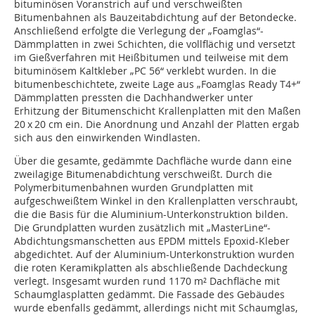
bituminösen Voranstrich auf und verschweißten
Bitumenbahnen als Bauzeitabdichtung auf der Betondecke.
Anschließend erfolgte die Verlegung der „Foamglas“-
Dämmplatten in zwei Schichten, die vollflächig und versetzt
im Gießverfahren mit Heißbitumen und teilweise mit dem
bituminösem Kaltkleber „PC 56“ verklebt wurden. In die
bitumenbeschichtete, zweite Lage aus „Foamglas Ready T4+“
Dämmplatten pressten die Dachhandwerker unter
Erhitzung der Bitumenschicht Krallenplatten mit den Maßen
20 x 20 cm ein. Die Anordnung und Anzahl der Platten ergab
sich aus den einwirkenden Windlasten.
Über die gesamte, gedämmte Dachfläche wurde dann eine
zweilagige Bitumenabdichtung verschweißt. Durch die
Polymerbitumenbahnen wurden Grundplatten mit
aufgeschweißtem Winkel in den Krallenplatten verschraubt,
die die Basis für die Aluminium-Unterkonstruktion bilden.
Die Grundplatten wurden zusätzlich mit „MasterLine“-
Abdichtungsmanschetten aus EPDM mittels Epoxid-Kleber
abgedichtet. Auf der Aluminium-Unterkonstruktion wurden
die roten Keramikplatten als abschließende Dachdeckung
verlegt. Insgesamt wurden rund 1170 m² Dachfläche mit
Schaumglasplatten gedämmt. Die Fassade des Gebäudes
wurde ebenfalls gedämmt, allerdings nicht mit Schaumglas,