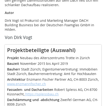
den geringen Dämmstoffdicken auf dem Dach ließ sich ein
schlanker Dachaufbau realisieren.
Autor
Dirk Vogt ist Prokurist und Marketing Manager DACH
Building Business bei der Deutschen Foamglas GmbH in
Hilden.
Von Dirk Vogt
Projektbeteiligte (Auswahl)
Projekt
Neubau des Alterszentrums Trotte in Zürich
Bauzeit
November 2015 bis April 2019
Bauherr
Stadt Zürich; Eigentümervertretung: Immobilien
Stadt Zürich, Bauherrenvertretung: Amt für Hochbauten
Architektur
Enzmann Fischer Partner AG, CH-8003 Zürich,
www.enzmannfischer.ch
Fassaden- und Dacharbeiten
Robert Spleiss AG, CH-8700
Küssnacht,
https://spleissbau.ch
Dachdämmung und -abdichtung
Zweifel German AG, CH-
8006 Zürich