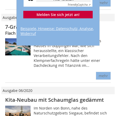
mehr
Friendly
Captcha ⇗
Melden Sie sich jetzt an!
Ausgabe 09/2017
7-Grad-Dach von Braas
Beispiele, Hinweise: Datenschutz, Analyse,
Flach geneigtes Dach systemgerecht saniert
Widerruf
Die Schadensursache beim Dach eines
Hauses in Göppingen war, wie sich
herausstellte, ein klassischer
Verarbeitungsfehler. Nach den
Klempnerfachregeln hätte unter einer
Dachdeckung mit Titanzink im...
mehr
Ausgabe 06/2020
Kita-Neubau mit Schaumglas gedämmt
Im Norden von Bonn, nahe des
Naturschutzgebiets Siegaue, befindet sich