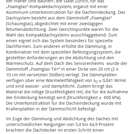
der Planer und Bauherr, die Stadt Zürich, für das
„Foamglas“-Kompaktdachsystem, ergänzt mit einer
Aluminium-Unterkonstruktion für die Dacheindeckung. Das
Dachsystem besteht aus dem Dämmstoff „Foamglas“
(Schaumglas), abgedichtet mit einer zweilagigen
Bitumenabdichtung. Zwei Gesichtspunkte waren für die
Wahl des Kompaktdachsystems ausschlaggebend: Zum
einen eignet sich das System besonders für spezielle
Dachformen. Zum anderen erfüllte die Dämmung, in
Kombination mit dem speziellen Befestigungssystem, die
gestellten Anforderungen an die Abdichtung und den
Wärmeschutz. Auf dem Dach des Seniorenheims wurde der
Dämmstoff „Foamglas T4+“ in einer Dicke von 20 cm (2 x
10 cm mit versetzten Stößen) verlegt. Die Dämmplatten
verfügen über eine Wärmeleitfähigkeit von λ
≤ 0,041 W/mK
D
und sind wasser- und dampfdicht. Zudem bringt das
Material die nötige Druckfestigkeit mit, die für die Aufnahme
der Eindeckung benötigt wird (Druckfestigkeit ≥ 600 kPa).
Die Unterkonstruktion für die Dacheindeckung wurde mit
Krallenplatten in der Dämmschicht befestigt.
Im Zuge der Dämmung und Abdichtung des Daches mit
unterschiedlichen Neigungen von 5,4 bis 64,9 Prozent
brachten die Dachdecker im ersten Schritt einen