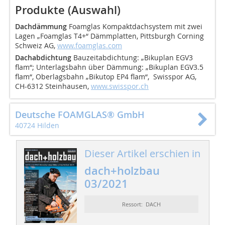
Produkte (Auswahl)
Dachdämmung
Foamglas Kompaktdachsystem mit zwei
Lagen „Foamglas T4+“ Dämmplatten, Pittsburgh Corning
Schweiz AG,
www.foamglas.com
Dachabdichtung
Bauzeitabdichtung: „Bikuplan EGV3
flam“; Unterlagsbahn über Dämmung: „Bikuplan EGV3.5
flam“, Oberlagsbahn „Bikutop EP4 flam“, Swisspor AG,
CH-6312 Steinhausen,
www.swisspor.ch
Deutsche FOAMGLAS® GmbH
40724 Hilden
Dieser Artikel erschien in
dach+holzbau
03/2021
Ressort: DACH