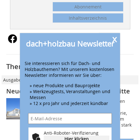
Abonnement
Inhaltsverzeichnis
x
dach+holzbau Newsletter
Sie interessieren sich für Dach- und
Thematisch passende Artikel:
Holzbauthemen? Mit unserem kostenlosen
Newsletter informieren wir Sie über:
Ausgabe 04/2023
» neue Produkte und Bauprojekte
Neues Dach in Berlins historischer Mitte
» Werkzeugtests, Veranstaltungen und
Messen
Das Gebäudeensemble der historischen
» 12 x pro Jahr und jederzeit kündbar
Mitte Berlins, bestehend aus dem
Pergamonmuseum, Alter Nationalgalerie,
Bode-Museum sowie Altem und Neuem
Museum, wurde im Zweiten Weltkrieg stark
beschädigt....
Anti-Roboter-Verifizierung
Hier klicken