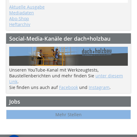
Aktuelle Ausgabe
Mediadaten
Abo-Shop
Heftarchiv
Social-Media-Kanäle der dach+holzbau
Unseren YouTube-Kanal mit Werkzeugtests,
Baustellenberichten und mehr finden Sie
unter diesem
Link
.
Sie finden uns auch auf
Facebook
und
Instagram
.
Jobs
Mehr Stellen