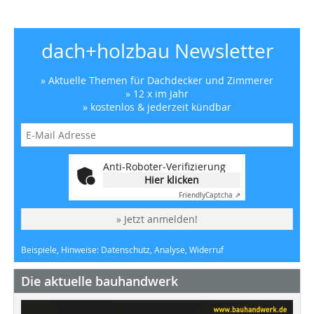
dach+holzbau Newsletter
» Aktuelle Themen für Dachdecker und Zimmerer
» 12 x im Jahr
» kostenlos & jederzeit kündbar
Anti-Roboter-Verifizierung
Hier klicken
Friendly
Captcha ⇗
» Jetzt anmelden!
Beispiele, Hinweise: Datenschutz, Analyse, Widerruf
Die aktuelle bauhandwerk