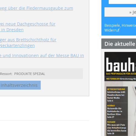
weg über die Fledermausgaube zum
» J
ei neue Dachgeschosse für
Beispiele, Hinweis
 in Dresden
Widerruf
ger aus Brettschichtholz für
Die aktuell
Neckartenzlingen
e und Innovationen auf der Messe BAU in
Ressort: PRODUKTE SPEZIAL
Inhaltsverzeichnis