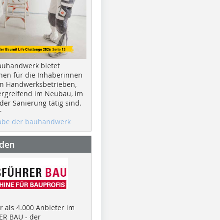
auhandwerk bietet
nen für die Inhaberinnen
n Handwerksbetrieben,
rgreifend im Neubau, im
er Sanierung tätig sind.
r
gabe der bauhandwerk
nden
 als 4.000 Anbieter im
R BAU - der