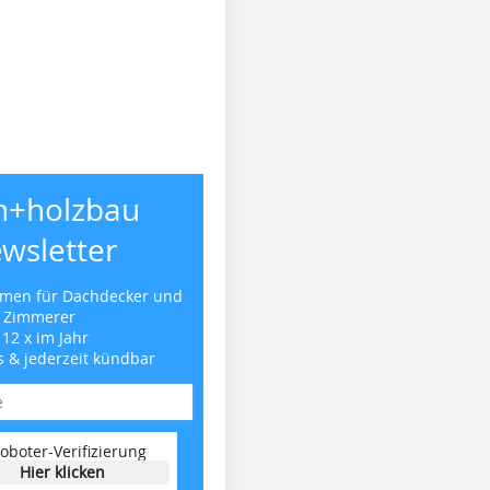
h+holzbau
wsletter
emen für Dachdecker und
Zimmerer
 12 x im Jahr
s & jederzeit kündbar
oboter-Verifizierung
Hier klicken