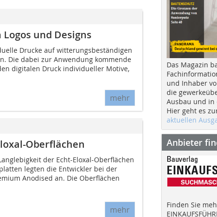
n Logos und Designs
duelle Drucke auf witterungsbeständigen
e an. Die dabei zur Anwendung kommende
Das Magazin b
en digitalen Druck individueller Motive,
Fachinformatio
und Inhaber vo
die gewerkeübe
mehr
Ausbau und in d
Hier geht es zu
aktuellen Aus
Anbieter fi
loxal-Oberflächen
anglebigkeit der Echt-Eloxal-Oberflächen
atten legten die Entwickler bei der
remium Anodised an. Die Oberflächen
Finden Sie mehr
mehr
EINKAUFSFÜHRE