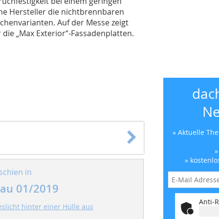
Bruchfestigkeit bei einem geringen
che Hersteller die nichtbrennbaren
chenvarianten. Auf der Messe zeigt
die „Max Exterior“-Fassadenplatten.
dac
Ne
» Aktuelle Th
»
» kostenlo
schien in
au 01/2019
Anti-R
eslicht hinter einer Hülle aus