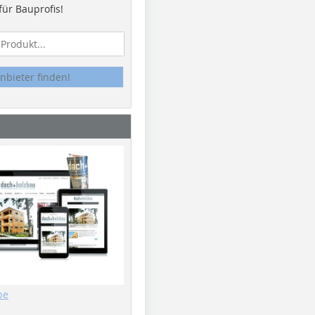
ür Bauprofis!
nbieter finden!
be