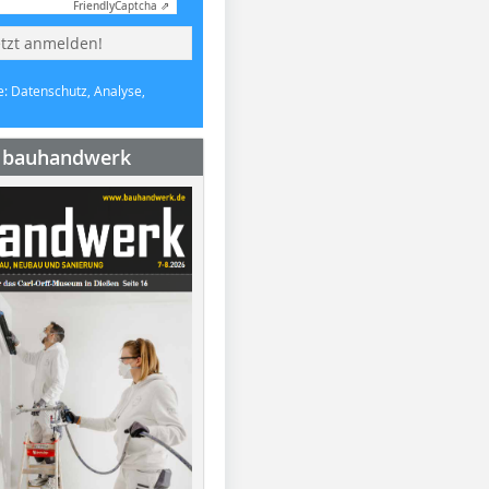
Friendly
Captcha ⇗
etzt anmelden!
e: Datenschutz, Analyse,
e bauhandwerk