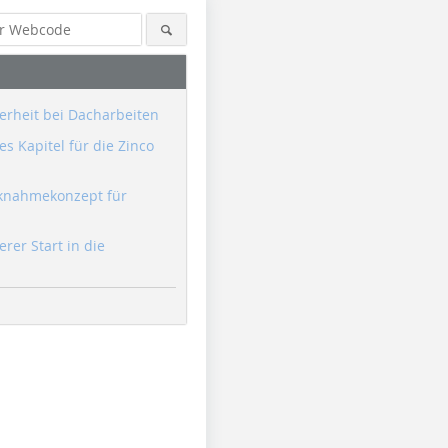
erheit bei Dacharbeiten
s Kapitel für die Zinco
knahmekonzept für
erer Start in die
Foto: Fundermax
Foto: Fundermax