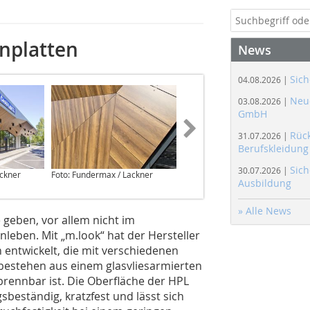
nplatten
News
Sich
04.08.2026 |
Neue
03.08.2026 |
GmbH
Rüc
31.07.2026 |
Berufskleidung
Sich
30.07.2026 |
ackner
Foto: Fundermax / Lackner
Foto: Fundermax / Lackner
Ausbildung
» Alle News
geben, vor allem nicht im
eben. Mit „m.look“ hat der Hersteller
entwickelt, die mit verschiedenen
 bestehen aus einem glasvliesarmierten
rennbar ist. Die Oberfläche der HPL
sbeständig, kratzfest und lässt sich