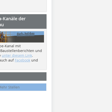
a-Kanäle der
au
be-Kanal mit
 Baustellenberichten und
e
unter diesem Link
.
 auch auf
Facebook
und
Mehr Stellen