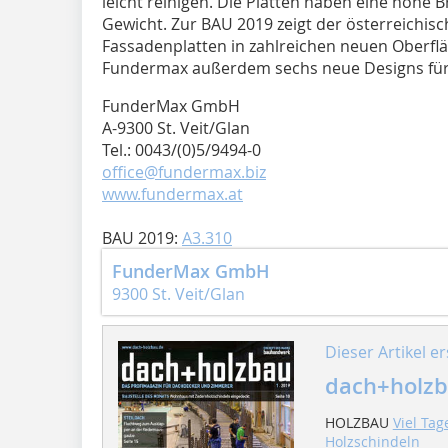
leicht reinigen. Die Platten haben eine hohe 
Gewicht. Zur BAU 2019 zeigt der österreichis
Fassadenplatten in zahlreichen neuen Oberflä
Fundermax außerdem sechs neue Designs für 
FunderMax GmbH
A-9300 St. Veit/Glan
Tel.: 0043/(0)5/9494-0
office@fundermax.biz
www.fundermax.at
BAU 2019:
A3.310
FunderMax GmbH
9300 St. Veit/Glan
Dieser Artikel er
dach+holzb
HOLZBAU
Viel Tag
Holzschindeln