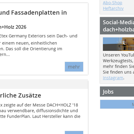
Abo-Shop
Heftarchiv
 und Fassadenplatten in
Social-Medi
h+Holz 2026
dach+holzb
t Etex Germany Exteriors sein Dach- und
 einem neuen, einheitlichen
 Das soll die Orientierung im
ern...
Unseren YouTu
Werkzeugtests,
mehr
mehr finden Si
Sie finden uns
Instagram
.
Jobs
rliche Zusätze
ax zeigte auf der Messe DACH+HOLZ '18
bau verwendbare, diffusionsdichte und
tte FunderPlan. Laut Hersteller kann die