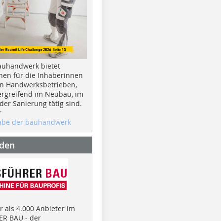
auhandwerk bietet
nen für die Inhaberinnen
n Handwerksbetrieben,
rgreifend im Neubau, im
er Sanierung tätig sind.
r
gabe der bauhandwerk
nden
 als 4.000 Anbieter im
R BAU - der