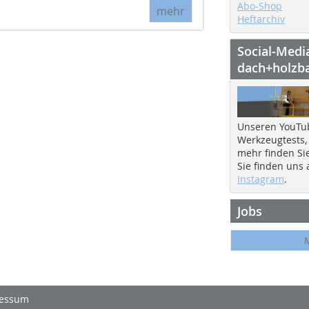
Abo-Shop
mehr
Heftarchiv
Social-Medi
dach+holzb
Unseren YouTu
Werkzeugtests,
mehr finden Si
Sie finden uns
Instagram
.
Jobs
essum