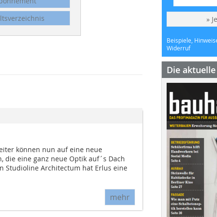
bonnement
ltsverzeichnis
» J
Beispiele, Hinweis
Widerruf
Die aktuell
eiter können nun auf eine neue
n, die eine ganz neue Optik auf´s Dach
 Studioline Architectum hat Erlus eine
mehr