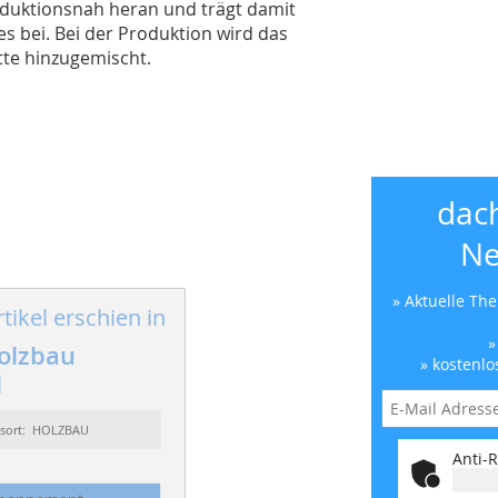
oduktionsnah heran und trägt damit
s bei. Bei der Produktion wird das
tte hinzugemischt.
dac
Ne
» Aktuelle Th
tikel erschien in
»
olzbau
» kostenlo
1
ssort: HOLZBAU
Anti-R