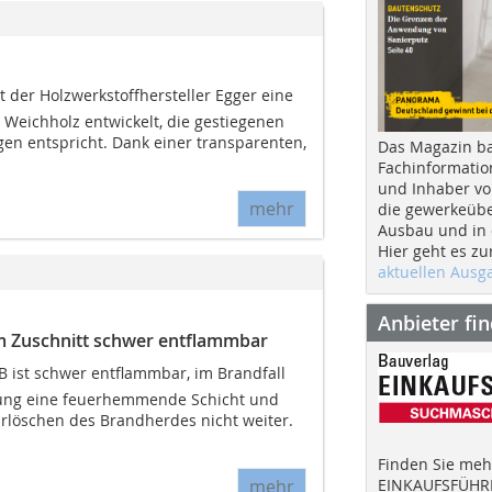
t der Holzwerkstoffhersteller Egger eine
 Weichholz entwickelt, die gestiegenen
n entspricht. Dank einer transparenten,
Das Magazin b
Fachinformatio
und Inhaber vo
mehr
die gewerkeübe
Ausbau und in d
Hier geht es zu
aktuellen Aus
Anbieter fi
m Zuschnitt schwer entflammbar
B ist schwer entflammbar, im Brandfall
hlung eine feuerhemmende Schicht und
löschen des Brandherdes nicht weiter.
Finden Sie mehr
EINKAUFSFÜHRE
mehr