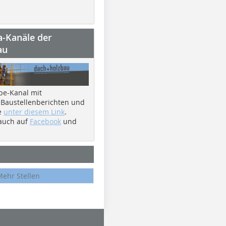
a-Kanäle der
au
be-Kanal mit
 Baustellenberichten und
e
unter diesem Link
.
 auch auf
Facebook
und
Mehr Stellen