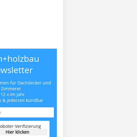
h+holzbau
wsletter
emen für Dachdecker und
Zimmerer
 12 x im Jahr
s & jederzeit kündbar
oboter-Verifizierung
Hier klicken