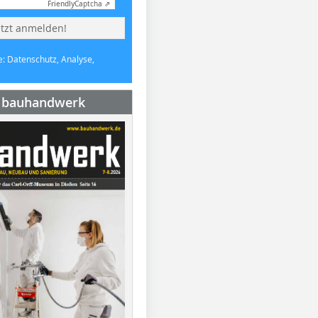
Friendly
Captcha ⇗
etzt anmelden!
e: Datenschutz, Analyse,
e bauhandwerk