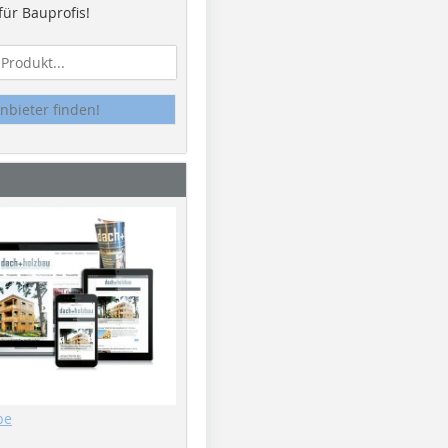
ür Bauprofis!
nbieter finden!
be