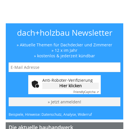
dach+holzbau Newsletter
» Aktuelle Themen für Dachdecker und Zimmerer
» 12 x im Jahr
» kostenlos & jederzeit kündbar
Anti-Roboter-Verifizierung
Hier klicken
Friendly
Captcha ⇗
» Jetzt anmelden!
Beispiele, Hinweise: Datenschutz, Analyse, Widerruf
Die aktuelle bauhandwerk