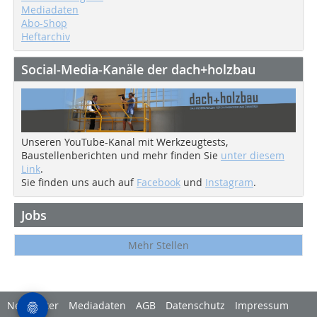
Mediadaten
Abo-Shop
Heftarchiv
Social-Media-Kanäle der dach+holzbau
Unseren YouTube-Kanal mit Werkzeugtests,
Baustellenberichten und mehr finden Sie
unter diesem
Link
.
Sie finden uns auch auf
Facebook
und
Instagram
.
Jobs
Mehr Stellen
Newsletter
Mediadaten
AGB
Datenschutz
Impressum