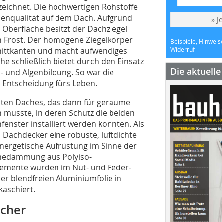
eichnet. Die hochwertigen Rohstoffe
esenqualität auf dem Dach. ­Aufgrund
» J
 Oberfläche besitzt der Dachziegel
 Frost. Der homogene Zie­gelkörper
Beispiele, Hinweis
hnittkanten und macht aufwendiges
Widerruf
he schließlich bietet durch den Einsatz
Die aktuell
 und Algenbildung. So war die
e Entscheidung fürs Leben.
lten Daches, das dann für geraume
 musste, in deren Schutz die beiden
enster installiert werden konnten. Als
 Dachdecker eine robuste, luftdichte
nergetische Aufrüstung im Sinne der
rmedämmung aus Polyiso-
lemente wurden im Nut- und Feder-
er blendfreien Aluminiumfolie in
aschiert.
icher