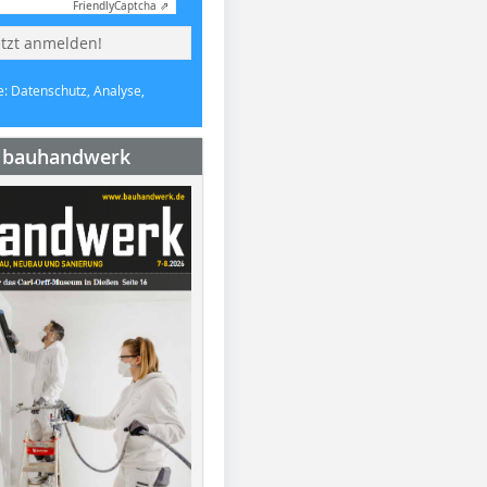
Friendly
Captcha ⇗
etzt anmelden!
e: Datenschutz, Analyse,
e bauhandwerk