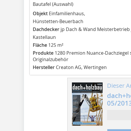
Bautafel (Auswahl)
Objekt
Einfamilienhaus,
Hünstetten-Beuerbach
Dachdecker
jp Dach & Wand Meisterbetrieb
Kastellaun
Fläche
125 m²
Produkte
1280 Premion Nuance-Dachziegel sc
Originalzubehör
Hersteller
Creaton AG, Wertingen
Dieser Ar
dach+h
05/201