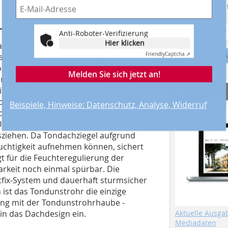
Suchmaschine f
 Lüftungsfunktion
Anti-Roboter-Verifizierung
Hier klicken
Dachrand der Schleppgauben kamen
Friendly
Captcha ⇗
A
e schöne und dauerhafte vollkeramische
 ausgebaut ist, beschränkt sich der
Melden Sie sich jetzt an!
nd ist damit so klein, dass
isch wichtige Funktion unterstützen
Service
dem First auf beiden Satteldachflächen
Beispiele, Hinweise: Datenschutz, Analyse, Widerruf
ischen Spoiler am Kopf erzeugen
terdruck die Luft auf beiden Seiten
sziehen. Da Tondachziegel aufgrund
uchtigkeit aufnehmen können, sichert
gt für die Feuchteregulierung der
arkeit noch einmal spürbar. Die
stfix-System und dauerhaft sturmsicher
 ist das Tondunstrohr die einzige
ng mit der Tondunstrohrhaube ­
 in das Dachdesign ein.
Aktuelle Ausga
Mediadaten