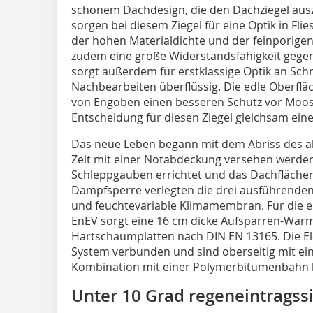
schönem Dachdesign, die den Dachziegel ausz
sorgen bei diesem Ziegel für eine Optik in Fli
der hohen Materialdichte und der feinporigen
zudem eine große Widerstandsfähigkeit gegen
sorgt außerdem für erstklassige Optik an Sc
Nachbearbeiten überflüssig. Die edle Oberfläc
von Engoben einen besseren Schutz vor Moos-
Entscheidung für diesen Ziegel gleichsam ein
Das neue Leben begann mit dem Abriss des a
Zeit mit einer Notabdeckung versehen werden
Schleppgauben errichtet und das Dachflächenf
Dampfsperre verlegten die drei ausführenden
und feuchtevariable Klimamembran. Für die e
EnEV sorgt eine 16 cm dicke Aufsparren-Wä
Hartschaumplatten nach DIN EN 13165. Die E
System verbunden und sind oberseitig mit ein
Kombination mit einer Polymerbitumenbahn k
Unter 10 Grad regeneintragss