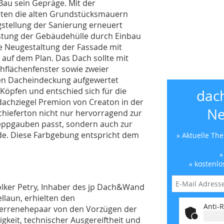
au sein Gepräge. Mit der
lten die alten Grundstücksmauern
stellung der Sanierung erneuert
stung der Gebäudehülle durch Einbau
 Neugestaltung der Fassade mit
uf dem Plan. Das Dach sollte mit
flächenfenster sowie zweier
uen Dacheindeckung aufgewertet
Köpfen und entschied sich für die
dac
achziegel Premion von Creaton in der
Ne
chieferton nicht nur hervorragend zur
eppgauben passt, sondern auch zur
de. Diese Farbgebung entspricht dem
» Aktuelle Th
»
» kostenlo
lker Petry, Inhaber des jp Dach&Wand
llaun, erhielten den
Anti-R
herrenehepaar von den Vorzügen der
gkeit, technischer Ausgereiftheit und