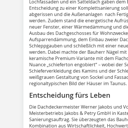
Lochfassaden und ein Satteldach gaben dem B
Entscheidung zu einer Komplettsanierung sol
abgerissen und die Außenanlagen nach Fertig
werden. Zudem stand die energetische Aufrü
neuer Fenster, einer Wärmedämmung und die
Ausbau des Dachgeschosses für Wohnzwecke a
Aufsparrendämmung, dem Einbau zweier Dach
Schleppgauben und schließlich mit einer ne
werden. Dabei machte der Bauherr Nägel mit 
keramische Premium-Variante mit dem Flachd
Nuance „schieferton engobiert“ – wobei der S
Schieferverkleidung des Kamins und der Schl
weißgrauen Gestaltung von Sockel und Fassa
regionaltypischen Bild der Häuser im Taunus.
Entscheidung fürs Leben
Die Dachdeckermeister Werner Jakobs und Vo
Meisterbetriebs Jakobs & Petry GmbH in Kaste
Sanierungsauftrag. Sie überzeugten das Bau
Kombination aus Wirtschaftlichkeit, Hochwerti