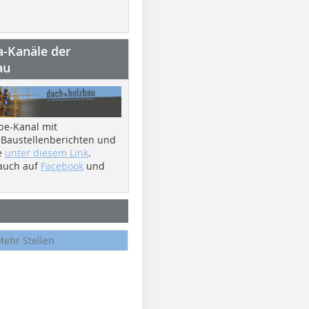
a-Kanäle der
au
be-Kanal mit
 Baustellenberichten und
e
unter diesem Link
.
 auch auf
Facebook
und
Mehr Stellen