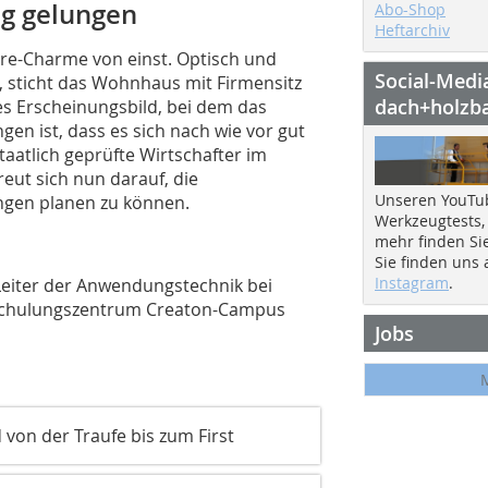
ng gelungen
Abo-Shop
Heftarchiv
re-Charme von einst. Optisch und
Social-Medi
, sticht das Wohnhaus mit Firmensitz
dach+holzb
es Erscheinungsbild, bei dem das
en ist, dass es sich nach wie vor gut
aatlich geprüfte Wirtschafter im
eut sich nun darauf, die
Unseren YouTu
ngen planen zu können.
Werkzeugtests,
mehr finden Si
Sie finden uns
Instagram
.
Leiter der Anwendungstechnik bei
m Schulungszentrum Creaton-Campus
Jobs
von der Traufe bis zum First