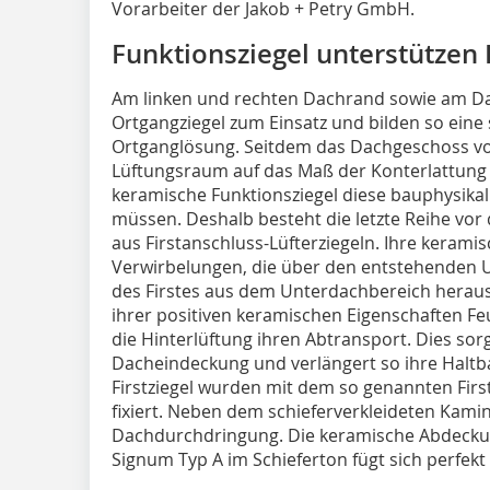
Vorarbeiter der Jakob + Petry GmbH.
Funktionsziegel unterstützen
Am linken und rechten Dachrand sowie am 
Ortgangziegel zum Einsatz und bilden so ein
Ortganglösung. Seitdem das Dachgeschoss voll
Lüftungsraum auf das Maß der Konterlattung u
keramische Funktionsziegel diese bauphysikal
müssen. Deshalb besteht die letzte Reihe vor 
aus Firstanschluss-Lüfterziegeln. Ihre keram
Verwirbelungen, die über den entstehenden Un
des Firstes aus dem Unterdachbereich herau
ihrer positiven keramischen Eigenschaften Fe
die Hinterlüftung ihren Abtransport. Dies sor
Dache­indeckung und verlängert so ihre Haltb
Firstziegel wurden mit dem so ­genannten Fir
fixiert. Neben dem schieferverkleideten Kamin
Dachdurchdringung. Die keramische Abdecku
Signum Typ A im Schieferton fügt sich perfekt