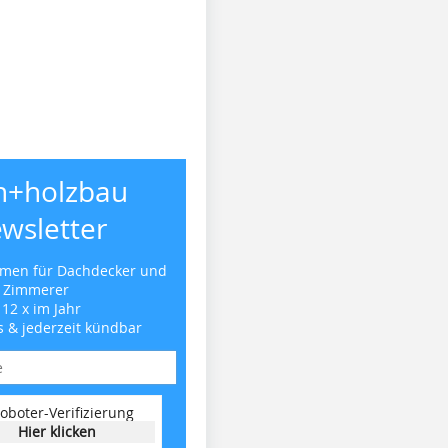
h+holzbau
wsletter
emen für Dachdecker und
Zimmerer
 12 x im Jahr
s & jederzeit kündbar
oboter-Verifizierung
Hier klicken