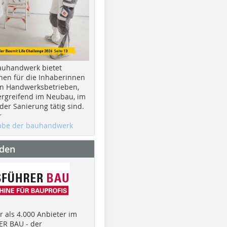
auhandwerk bietet
nen für die Inhaberinnen
n Handwerksbetrieben,
rgreifend im Neubau, im
er Sanierung tätig sind.
r
gabe der bauhandwerk
nden
 als 4.000 Anbieter im
R BAU - der