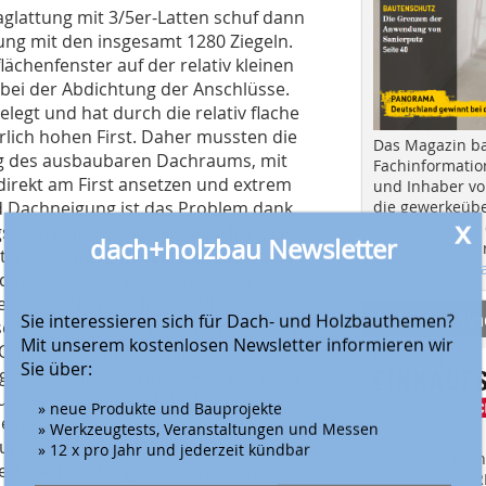
ag­lattung mit 3/5er-Latten schuf dann
kung mit den insgesamt 1280 Ziegeln.
chenfenster auf der relativ kleinen
d bei der Abdichtung der Anschlüsse.
egt und hat durch die relativ flache
lich hohen First. Daher mussten die
Das Magazin b
g des ausbaubaren Dachraums, mit
Fachinformatio
direkt am First ansetzen und extrem
und Inhaber vo
die gewerkeübe
rad Dachneigung ist das Problem dank
x
Ausbau und in d
gsicherheit des Premion-Dachziegels
dach+holzbau Newsletter
Hier geht es zu
tersuchungen haben bestätigt, dass
aktuellen Aus
indung mit einem wasserdichten
eintragsicherheit innerhalb der
Anbieter fi
Sie interessieren sich für Dach- und Holzbauthemen?
esem Bereich muss man auch verstärkt
Mit unserem kostenlosen Newsletter informieren wir
e Online-Berechnung mit dem
Sie über:
b, dass jeder dritte Ziegel mit einer
ste. „Für uns Dachdecker ist es
» neue Produkte und Bauprojekte
ie eine Schleppgaube mit minimaler
» Werkzeugtests, Veranstaltungen und Messen
ungsreserve auch hier die nötige
» 12 x pro Jahr und jederzeit kündbar
Finden Sie mehr
tert Dachdeckergeselle Jens Dornau,
EINKAUFSFÜHRE