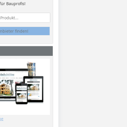
ür Bauprofis!
nbieter finden!
be