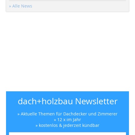
» Alle News
dach+holzbau Newsletter
» Aktuelle Themen für Dachdecker und Zimmerer
» 12 x im Jahr
» kostenlos & jederzeit kündbar