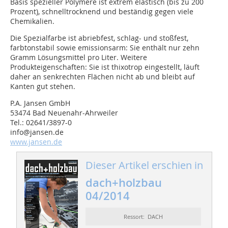
Basis spezieller Polymere ist extrem elastisch (bis zu 200
Prozent), schnelltrocknend und beständig gegen viele
Chemikalien.
Die Spezialfarbe ist abriebfest, schlag- und stoßfest,
farbtonstabil sowie emissionsarm: Sie enthält nur zehn
Gramm Lösungsmittel pro Liter. Weitere
Produkteigenschaften: Sie ist thixotrop eingestellt, läuft
daher an senkrechten Flächen nicht ab und bleibt auf
Kanten gut stehen.
P.A. Jansen GmbH
53474 Bad Neuenahr-Ahrweiler
Tel.: 02641/3897-0
info@jansen.de
www.jansen.de
Dieser Artikel erschien in
dach+holzbau
04/2014
Ressort: DACH