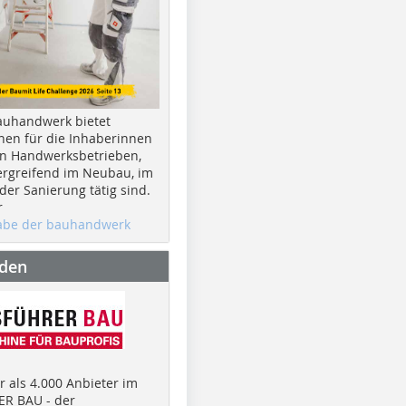
auhandwerk bietet
nen für die Inhaberinnen
n Handwerksbetrieben,
rgreifend im Neubau, im
er Sanierung tätig sind.
r
gabe der bauhandwerk
nden
 als 4.000 Anbieter im
R BAU - der