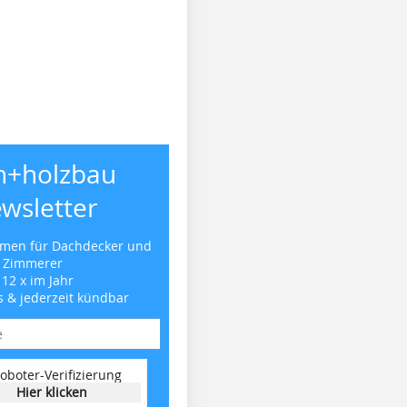
h+holzbau
wsletter
emen für Dachdecker und
Zimmerer
 12 x im Jahr
s & jederzeit kündbar
oboter-Verifizierung
Hier klicken