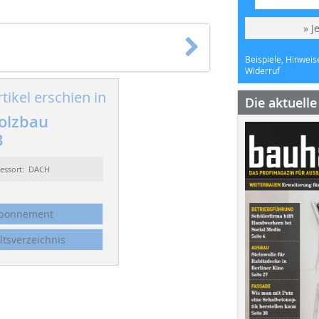
» J
Beispiele, Hinweis
Widerruf
tikel erschien in
Die aktuell
olzbau
3
essort: DACH
bonnement
ltsverzeichnis