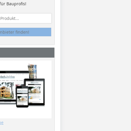
ür Bauprofis!
nbieter finden!
be