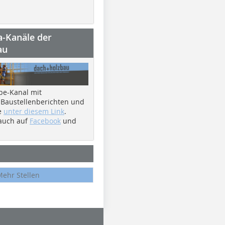
a-Kanäle der
au
be-Kanal mit
 Baustellenberichten und
e
unter diesem Link
.
 auch auf
Facebook
und
Mehr Stellen