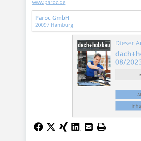
www.paroc.de
Paroc GmbH
20097 Hamburg
Dieser Ar
dach+h
08/202
R
A
Inha