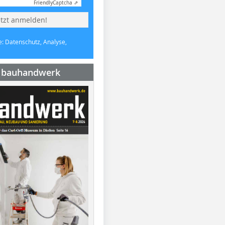
Friendly
Captcha ⇗
etzt anmelden!
e: Datenschutz, Analyse,
e bauhandwerk