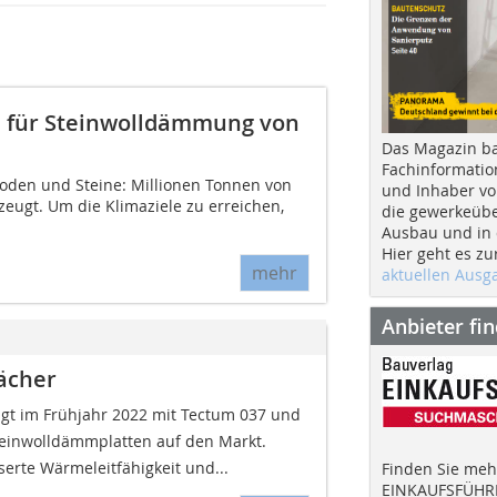
e für Steinwolldämmung von
Das Magazin b
Fachinformatio
Boden und Steine: Millionen Tonnen von
und Inhaber vo
zeugt. Um die Klimaziele zu erreichen,
die gewerkeübe
Ausbau und in d
Hier geht es zu
mehr
aktuellen Aus
Anbieter fi
ächer
ngt im Frühjahr 2022 mit Tectum 037 und
Steinwolldämmplatten auf den Markt.
serte Wärmeleitfähigkeit und...
Finden Sie mehr
EINKAUFSFÜHRE