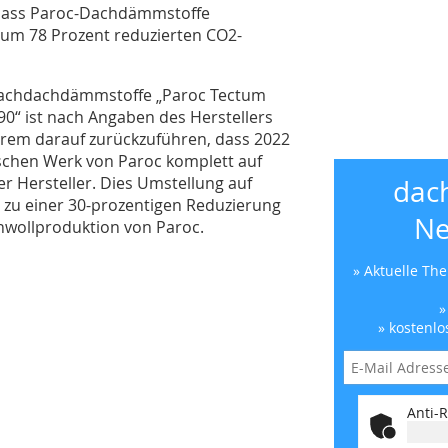
 dass Paroc-Dachdämmstoffe
n um 78 Prozent reduzierten CO2-
lachdachdämmstoffe „Paroc Tectum
90“ ist nach Angaben des Herstellers
erem darauf zurückzuführen, dass 2022
ischen Werk von Paroc komplett auf
r Hersteller. Dies Umstellung auf
dac
 zu einer 30-prozentigen Reduzierung
Ne
nwollproduktion von Paroc.
» Aktuelle Th
»
» kostenlo
Anti-R