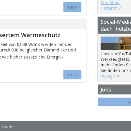
Abo-Shop
mehr
Heftarchiv
Social-Medi
dach+holzb
ssertem Wärmeschutz
gkeit von 0,038 W/mK werden mit der
rock 038 bei gleicher Dämmdicke und
Unseren YouTu
 wie bisher zusätzliche Energie­
Werkzeugtests,
mehr finden Si
Sie finden uns
mehr
Instagram
.
Jobs
essum