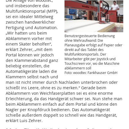
Die Anlage von woodtec,
und insbesondere das
Multifunktionsportal (MFP),
sei ein idealer Mittelweg
zwischen handwerklicher
Fertigung und Automation.
„Wir hatten uns beim
Benutzergesteuerte Bedienung
Abklammern vorher mit
ohne Mehraufwand: Die
einem Skater beholfen“,
Planausgabe erfolgt auf Papier oder
erklärt Zehrer, „mit dem
direkt auf das Tablet des
Multifunktionsportals. Der
Portal können wir jedoch
Mitarbeiter gibt per Joystick und
den Klammerabstand ganz
Touchscreen vor, wo die Maschine
beliebig einstellen, die
abklammern soll
Automatikgeräte laden die
Foto: woodtec Fankhauser GmbH
Klammern selbst nach und
man ist nicht immer durch Nachladen unterbrochen oder
schießt ins Leere, ohne es zu merken.“ Gerade beim
Abklammern von Weichfaserplatten sei es eine enorme
Erleichterung, da das Handgerät schwer sei. Nun stehe man
beim Abklammern einfach auf dem Portal und könne den
Nagler per Knopfdruck bedienen. Das Automatikgerät
schieße außerdem doppelt so schnell wie das Handgerät,
erklärt Luis Zehrer.