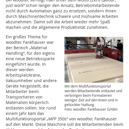
just work“ schon länger den Ansatz, Betriebsmitarbeitende
nicht durch Automation ganz zu ersetzen, sondern ihnen
durch Maschinentechnik schwere und mühsame Arbeiten
abzunehmen. Damit soll die Arbeit wieder mehr Spaß
machen und die allgemeine Produktivität zunehmen.
Ein großes Thema für
woodtec Fankhauser war
der Bereich „Material
Handling“, für den eigens
eine neue Betriebssparte
eingeführt wurde. In
dieser werden
Arbeitsplatzkräne,
Vakuumheber und andere
Geräte hergestellt, die
Mit dem Multifunktionsportal
werden Mitarbeitende entlastet und
Mitarbeiter beim
verbringen beim Formatieren
Transportieren von
weniger Zeit auf den Knien und in
Materialien körperlich
gebückter Haltung
entlasten sollen. Vor rund
Foto: woodtec Fankhauser GmbH
einem Jahr kam das
Multifunktionsportal „MFP 350s“ von woodtec Fankhauser
auf den Markt. Diese Maschine soll die Mitarbeitenden beim