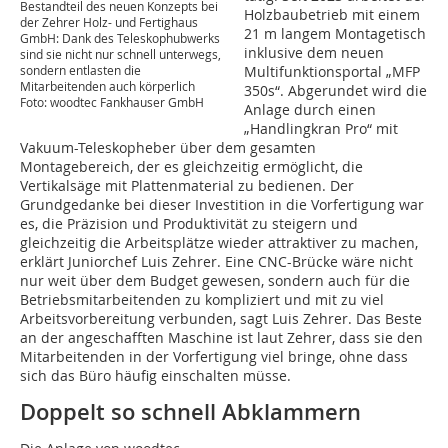
Bestandteil des neuen Konzepts bei
Holzbaubetrieb mit einem
der Zehrer Holz- und Fertighaus
21 m langem Montagetisch
GmbH: Dank des Teleskophubwerks
inklusive dem neuen
sind sie nicht nur schnell unterwegs,
sondern entlasten die
Multifunktionsportal „MFP
Mitarbeitenden auch körperlich
350s“. Abgerundet wird die
Foto: woodtec Fankhauser GmbH
Anlage durch einen
„Handlingkran Pro“ mit
Vakuum-Teleskopheber über dem gesamten
Montagebereich, der es gleichzeitig ermöglicht, die
Vertikalsäge mit Plattenmaterial zu bedienen. Der
Grundgedanke bei dieser Investition in die Vorfertigung war
es, die Präzision und Produktivität zu steigern und
gleichzeitig die Arbeitsplätze wieder attraktiver zu machen,
erklärt Juniorchef Luis Zehrer. Eine CNC-Brücke wäre nicht
nur weit über dem Budget gewesen, sondern auch für die
Betriebsmitarbeitenden zu kompliziert und mit zu viel
Arbeitsvorbereitung verbunden, sagt Luis Zehrer. Das Beste
an der angeschafften Maschine ist laut Zehrer, dass sie den
Mitarbeitenden in der Vorfertigung viel bringe, ohne dass
sich das Büro häufig einschalten müsse.
Doppelt so schnell Abklammern