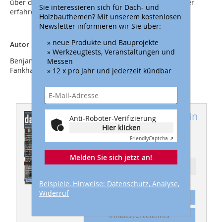
über das Multifunktionsportal von woodtec Fankhauser
Sie interessieren sich für Dach- und
erfahren Sie unter
www.woodtec.ch
.
Holzbauthemen? Mit unserem kostenlosen
Newsletter informieren wir Sie über:
» neue Produkte und Bauprojekte
Autor
» Werkzeugtests, Veranstaltungen und
Benjamin Fankhauser ist Vertriebsleiter der woodtec
Messen
Fankhauser GmbH in Pfaffnau (CH).
» 12 x pro Jahr und jederzeit kündbar
Dieser Artikel erschien in
Anti-Roboter-Verifizierung
Hier klicken
dach+holzbau
Friendly
Captcha ⇗
08/2023
Melden Sie sich jetzt an!
Ressort: HOLZBAU
Beispiele, Hinweise: Datenschutz, Analyse,
Widerruf
Abonnement
Inhaltsverzeichnis