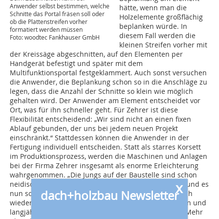
Anwender selbst bestimmen, welche
hätte, wenn man die
Schnitte das Portal fräsen soll oder
Holzelemente großflächig
ob die Plattenstreifen vorher
beplanken würde. In
formatiert werden müssen
diesem Fall werden die
Foto: woodtec Fankhauser GmbH
kleinen Streifen vorher mit
der Kreissäge abgeschnitten, auf den Elementen per
Handgerät befestigt und später mit dem
Multifunktionsportal festgeklammert. Auch sonst versuchen
die Anwender, die Beplankung schon so in die Anschläge zu
legen, dass die Anzahl der Schnitte so klein wie möglich
gehalten wird. Der Anwender am Element entscheidet vor
Ort, was für ihn schneller geht. Für Zehrer ist diese
Flexibilität entscheidend: „Wir sind nicht an einen fixen
Ablauf gebunden, der uns bei jedem neuen Projekt
einschränkt.“ Stattdessen können die Anwender in der
Fertigung individuell entscheiden. Statt als starres Korsett
im Produktionsprozess, werden die Maschinen und Anlagen
bei der Firma Zehrer insgesamt als enorme Erleichterung
wahrgenommen. „Die Jungs auf der Baustelle sind schon
x
neidisch, dass die Vorfertigung so gut ausgerüstet ist und es
dach+holzbau Newsletter
nun so einfach geht“, sagt Zehrer. Dadurch sollen auch
wieder mehr Fachkräfte für die Vorfertigung gewonnen und
langjährige Mitarbeitende lange beschäftigt werden. Mehr