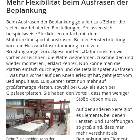
Mehr Flexibilität beim Ausfräsen der
Beplankung
Beim Ausfräsen der Beplankung gefallen Luis Zehrer die
vielen, vordefinierten Einstellungen. So lassen sich
beispielsweise Steckdosen einfach mit dem
Multifunktionsportal ausfräsen. Bei der Fensterbrüstung
wird die Holzweichfaserdämmung 5 cm vom
Brüstungsriegel zurückgeschnitten. „Dafür mussten wir
vorher anzeichnen, die Platte wegnehmen, zuschneiden und
wieder montieren“, erklärt Zehrer. Nun könne man die
Platten einfach durchlegen und die Details später ausfräsen
– was man vorher auf den Knien erledigt hat, geht jetzt vom
Bedienpult aus. Luis Zehrer setzt nun mehr auf
großformatige Platten, sowohl bei OSB- als auch bei
Gipsfaserplatten. Sie haben den Vorteil, dass man weniger
Stöße kleben muss.
Auf der anderen Seite gibt
es Elemente, bei denen
Fenster- und Türöffnungen
so groß sind, dass man
mehr Verschnitt als
Beplankung am Element
Beim Zuschneiden kann der