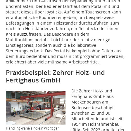
Abklammern und Ausfräsen der Beplankung unterstützen
und entlasten. Der Bediener fährt auf dem Portal mit und
steuert dieses über Joysticks. Auf einem Touchscreen kann
er automatische Routinen eingeben, um beispielsweise
Befestigungen in einem Holzständer durchzuführen, zum
nächsten Holzständer zu fahren, ein Rechteck oder einen
Kreis auszufräsen. Das Besondere an dem
Multifunktionsportal ist nicht nur der relativ niedrige
Einstiegspreis, sondern auch die kollaborative
Steuerungstechnik. Das Portal ist komplett ohne Daten aus
dem Büro bedienbar und muss nicht programmiert werden,
erleichtert aber viele mühsame Arbeitsschritte.
Praxisbeispiel: Zehrer Holz- und
Fertighaus GmbH
Die Zehrer Holz- und
Fertighaus GmbH aus
Meckenbeuren am
Bodensee beschäftigt
zwischen 25 und 30
Mitarbeitende und ist seit
1954 im Holzrahmenbau
Handlingkräne sind ein wichtiger
tätig. Seit 2023 arbeitet der