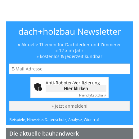
dach+holzbau Newsletter
» Aktuelle Themen für Dachdecker und Zimmerer
» 12 x im Jahr
» kostenlos & jederzeit kündbar
Anti-Roboter-Verifizierung
Hier klicken
Friendly
Captcha ⇗
» Jetzt anmelden!
Beispiele, Hinweise: Datenschutz, Analyse, Widerruf
Die aktuelle bauhandwerk