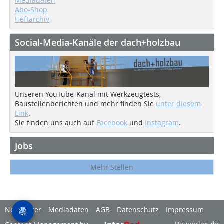
Mediadaten
Abo-Shop
Heftarchiv
Social-Media-Kanäle der dach+holzbau
Unseren YouTube-Kanal mit Werkzeugtests,
Baustellenberichten und mehr finden Sie
unter diesem
Link
.
Sie finden uns auch auf
Facebook
und
Instagram
.
Jobs
Mehr Stellen
Newsletter
Mediadaten
AGB
Datenschutz
Impressum