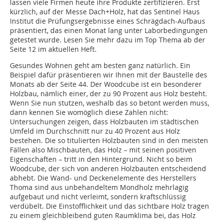
lassen viele Firmen heute ihre Produkte zertifizieren. Erst
kürzlich, auf der Messe Dach+Holz, hat das Sentinel Haus
Institut die Prüfungsergebnisse eines Schrägdach-Aufbaus
präsentiert, das einen Monat lang unter Laborbedingungen
getestet wurde. Lesen Sie mehr dazu im Top Thema ab der
Seite 12 im aktuellen Heft.
Gesundes Wohnen geht am besten ganz natürlich. Ein
Beispiel dafür präsentieren wir Ihnen mit der Baustelle des
Monats ab der Seite 44. Der Woodcube ist ein besonderer
Holzbau, nämlich einer, der zu 90 Prozent aus Holz besteht.
Wenn Sie nun stutzen, weshalb das so betont werden muss,
dann kennen Sie womöglich diese Zahlen nicht:
Untersuchungen zeigen, dass Holzbauten im städtischen
Umfeld im Durchschnitt nur zu 40 Prozent aus Holz
bestehen. Die so titulierten Holzbauten sind in den meisten
Fällen also Mischbauten, das Holz – mit seinen positiven
Eigenschaften – tritt in den Hintergrund. Nicht so beim
Woodcube, der sich von anderen Holzbauten entscheidend
abhebt. Die Wand- und Deckenelemente des Herstellers
Thoma sind aus unbehandeltem Mondholz mehrlagig
aufgebaut und nicht verleimt, sondern kraftschlüssig
verdübelt. Die Einstofflichkeit und das sichtbare Holz tragen
zu einem gleichbleibend guten Raumklima bei, das Holz