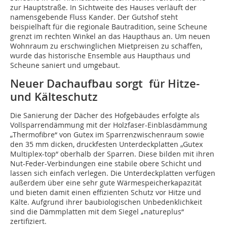
zur Hauptstraße. In Sichtweite des Hauses verläuft der
namensgebende Fluss Kander. Der Gutshof steht
beispielhaft für die regionale Bautradition, seine Scheune
grenzt im rechten Winkel an das Haupthaus an. Um neuen
Wohnraum zu erschwinglichen Mietpreisen zu schaffen,
wurde das historische Ensemble aus Haupthaus und
Scheune saniert und umgebaut.
Neuer Dachaufbau sorgt für Hitze-
und Kälteschutz
Die Sanierung der Dächer des Hofgebäudes erfolgte als
Vollsparrendämmung mit der Holzfaser-Einblasdämmung
„Thermofibre“ von Gutex im Sparrenzwischenraum sowie
den 35 mm dicken, druckfesten Unterdeckplatten „Gutex
Multiplex-top“ oberhalb der Sparren. Diese bilden mit ihren
Nut-Feder-Verbindungen eine stabile obere Schicht und
lassen sich einfach verlegen. Die Unterdeckplatten verfügen
außerdem über eine sehr gute Wärmespeicherkapazität
und bieten damit einen effizienten Schutz vor Hitze und
Kälte. Aufgrund ihrer baubiologischen Unbedenklichkeit
sind die Dämmplatten mit dem Siegel „natureplus“
zertifiziert.