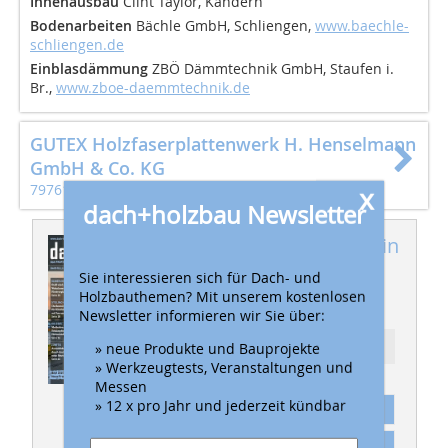
Innenausbau
Clint Taylor, Kandern
Bodenarbeiten
Bächle GmbH, Schliengen,
www.baechle-
schliengen.de
Einblasdämmung
ZBÖ Dämmtechnik GmbH, Staufen i.
Br.,
www.zboe-­daemmtechnik.de
GUTEX Holzfaserplattenwerk H. Henselmann
GmbH & Co. KG
79761 Waldshut-Tiengen
x
dach+holzbau Newsletter
Dieser Artikel erschien in
dach+holzbau
Sie interessieren sich für Dach- und
Holzbauthemen? Mit unserem kostenlosen
08/2024
Newsletter informieren wir Sie über:
» neue Produkte und Bauprojekte
Ressort: HOLZBAU
» Werkzeugtests, Veranstaltungen und
Messen
» 12 x pro Jahr und jederzeit kündbar
Abonnement
Inhaltsverzeichnis