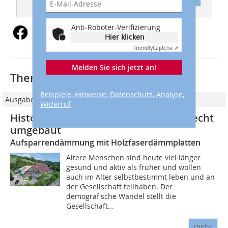
Anti-Roboter-Verifizierung
Hier klicken
Friendly
Captcha ⇗
Melden Sie sich jetzt an!
Thematisch passende Artikel:
Beispiele, Hinweise: Datenschutz, Analyse,
Ausgabe 01/2023
Widerruf
Historisches Anwesen wird altersgerecht
umgebaut
Aufsparrendämmung mit Holzfaserdämmplatten
Ältere Menschen sind heute viel länger
gesund und aktiv als früher und wollen
auch im Alter selbstbestimmt leben und an
der Gesellschaft teilhaben. Der
demografische Wandel stellt die
Gesellschaft...
mehr