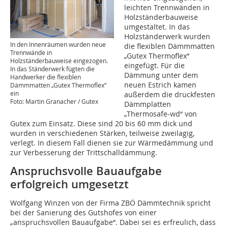
leichten Trennwänden in
Holzständerbauweise
umgestaltet. In das
Holzständerwerk wurden
In den Innenräumen wurden neue
die flexiblen Dämmmatten
Trennwände in
„Gutex Thermoflex“
Holzständerbauweise eingezogen.
eingefügt. Für die
In das Ständerwerk fügten die
Dämmung unter dem
Handwerker die flexiblen
neuen Estrich kamen
Dämmmatten „Gutex Thermoflex“
ein
außerdem die druckfesten
Foto: Martin Granacher / Gutex
Dämmplatten
„Thermosafe-wd“ von
Gutex zum Einsatz. Diese sind 20 bis 60 mm dick und
wurden in verschiedenen Stärken, teilweise zweilagig,
verlegt. In diesem Fall dienen sie zur Wärmedämmung und
zur Verbesserung der Trittschalldämmung.
Anspruchsvolle Bauaufgabe
erfolgreich umgesetzt
Wolfgang Winzen von der Firma ZBÖ Dämmtechnik spricht
bei der Sanierung des Gutshofes von einer
„anspruchsvollen Bauaufgabe“. Dabei sei es erfreulich, dass