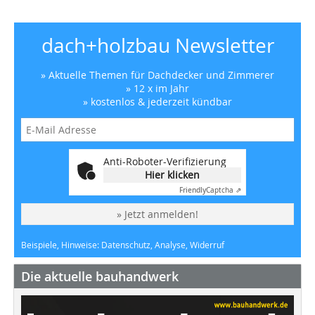
dach+holzbau Newsletter
» Aktuelle Themen für Dachdecker und Zimmerer
» 12 x im Jahr
» kostenlos & jederzeit kündbar
Anti-Roboter-Verifizierung
Hier klicken
Friendly
Captcha ⇗
» Jetzt anmelden!
Beispiele, Hinweise: Datenschutz, Analyse, Widerruf
Die aktuelle bauhandwerk