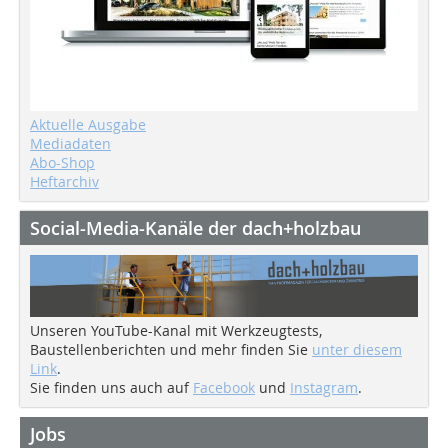
Aktuelle Ausgabe
Mediadaten
Abo-Shop
Heftarchiv
Social-Media-Kanäle der dach+holzbau
Unseren YouTube-Kanal mit Werkzeugtests,
Baustellenberichten und mehr finden Sie
unter diesem
Link
.
Sie finden uns auch auf
Facebook
und
Instagram
.
Jobs