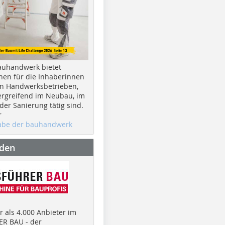
auhandwerk bietet
nen für die Inhaberinnen
n Handwerksbetrieben,
rgreifend im Neubau, im
er Sanierung tätig sind.
r
gabe der bauhandwerk
nden
 als 4.000 Anbieter im
R BAU - der