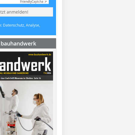
Friendly
Captcha ⇗
etzt anmelden!
e: Datenschutz, Analyse,
e bauhandwerk