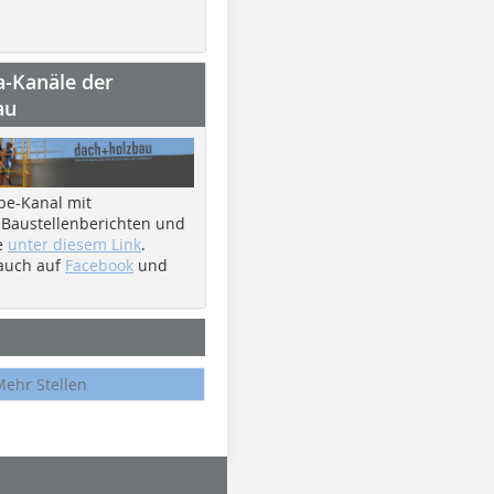
a-Kanäle der
au
be-Kanal mit
 Baustellenberichten und
e
unter diesem Link
.
 auch auf
Facebook
und
Mehr Stellen