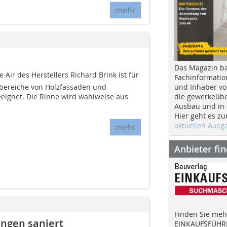
mehr
Das Magazin b
 Air des Herstellers Richard Brink ist für
Fachinformatio
und Inhaber vo
lbereiche von Holzfassaden und
die gewerkeübe
ignet. Die Rinne wird wahlweise aus
Ausbau und in d
Hier geht es zu
aktuellen Aus
mehr
Anbieter fi
Finden Sie mehr
ingen saniert
EINKAUFSFÜHRE