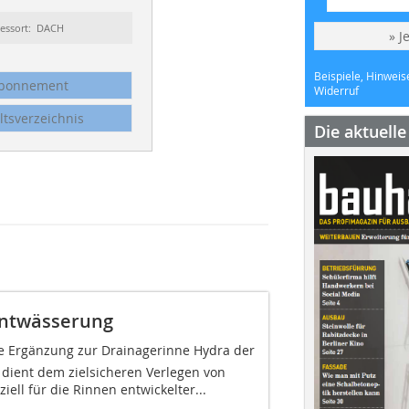
essort: DACH
» J
Beispiele, Hinweis
bonnement
Widerruf
ltsverzeichnis
Die aktuell
Entwässerung
ne Ergänzung zur Drainagerinne Hydra der
 dient dem zielsicheren Verlegen von
ell für die Rinnen entwickelter...