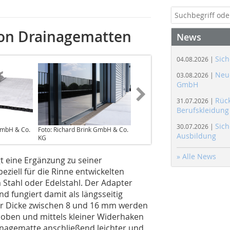
von Drainagematten
News
Sich
04.08.2026 |
Neue
03.08.2026 |
GmbH
Rüc
31.07.2026 |
Berufskleidung
Sich
30.07.2026 |
 GmbH & Co.
Foto: Richard Brink GmbH & Co.
Ausbildung
KG
» Alle News
t eine Ergänzung zu seiner
eziell für die Rinne entwickelten
Stahl oder Edelstahl. Der Adapter
 fungiert damit als längsseitig
er Dicke zwischen 8 und 16 mm werden
hoben und mittels kleiner Widerhaken
inagematte anschließend leichter und