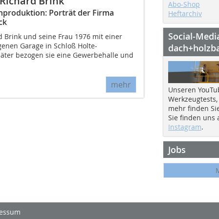
Richard Brink
Abo-Shop
enproduktion: Porträt der Firma
Heftarchiv
ck
Social-Medi
Brink und seine Frau 1976 mit einer
genen Garage in Schloß Holte-
dach+holzb
später bezogen sie eine Gewerbehalle und
mehr
Unseren YouTu
Werkzeugtests,
mehr finden Si
Sie finden uns
Instagram
.
Jobs
essum