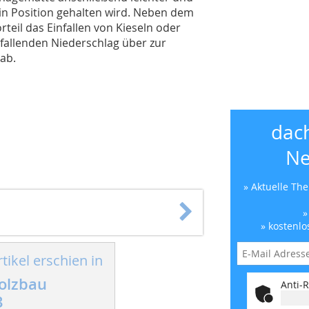
 in Position gehalten wird. Neben dem
teil das Einfallen von Kieseln oder
nfallenden Niederschlag über zur
ab.
dac
Ne
» Aktuelle Th
»
» kostenlo
tikel erschien in
olzbau
Anti-R
3