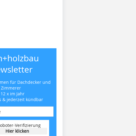
h+holzbau
wsletter
emen für Dachdecker und
Zimmerer
 12 x im Jahr
s & jederzeit kündbar
oboter-Verifizierung
Hier klicken