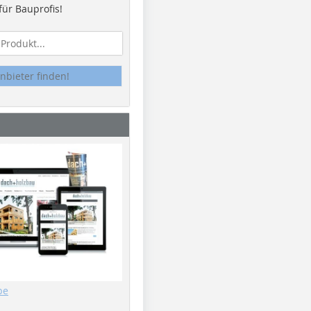
ür Bauprofis!
nbieter finden!
be