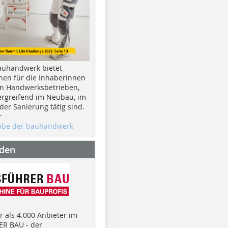
auhandwerk bietet
nen für die Inhaberinnen
n Handwerksbetrieben,
rgreifend im Neubau, im
er Sanierung tätig sind.
r
gabe der bauhandwerk
nden
 als 4.000 Anbieter im
R BAU - der