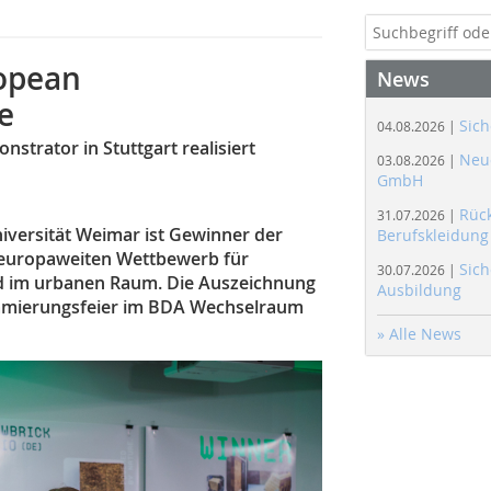
ropean
News
e
Sich
04.08.2026 |
strator in Stuttgart realisiert
Neue
03.08.2026 |
GmbH
Rüc
31.07.2026 |
iversität Weimar ist Gewinner der
Berufskleidung
europaweiten Wettbewerb für
Sich
30.07.2026 |
d im urbanen Raum. Die Auszeichnung
Ausbildung
ämierungsfeier im BDA Wechselraum
» Alle News