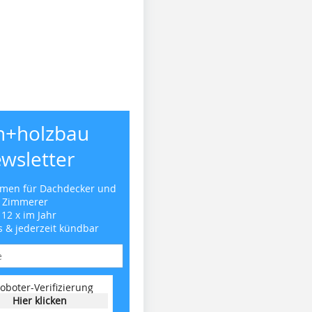
h+holzbau
wsletter
emen für Dachdecker und
Zimmerer
 12 x im Jahr
s & jederzeit kündbar
oboter-Verifizierung
Hier klicken