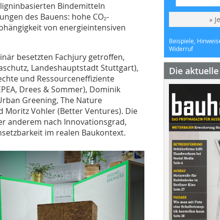
ligninbasierten Bindemitteln
erungen des Bauens: hohe CO₂-
» J
bhängigkeit von energieintensiven
Beispiele, Hinweis
Widerruf
inär besetzten Fachjury getroffen,
schutz, Landeshauptstadt Stuttgart),
Die aktuell
rechte und Ressourceneffiziente
 (EPEA, Drees & Sommer), Dominik
 Urban Greening, The Nature
 Moritz Vohler (Better Ventures). Die
ter anderem nach Innovationsgrad,
setzbarkeit im realen Baukontext.