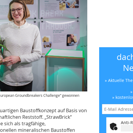
dac
Ne
» Aktuelle Th
»
e „European Groundbreakers Challenge“ gewonnen
» kostenlo
euartigen Baustoffkonzept auf Basis von
aftlichen Reststoff. „StrawBrick“
Anti-R
 sich als tragfähige,
onellen mineralischen Baustoffen