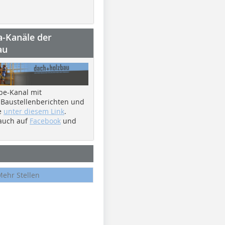
a-Kanäle der
au
be-Kanal mit
 Baustellenberichten und
e
unter diesem Link
.
 auch auf
Facebook
und
Mehr Stellen