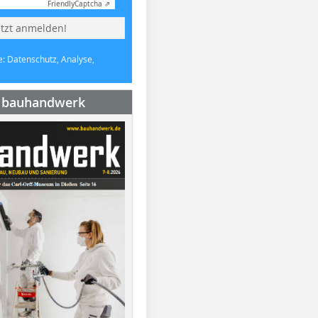
Friendly
Captcha ⇗
etzt anmelden!
e: Datenschutz, Analyse,
e bauhandwerk