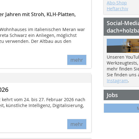
Abo-Shop
Heftarchiv
 Jahren mit Stroh, KLH-Platten,
Social-Medi
 Wohnhauses im italienischen Meran war
dach+holzb
reta Schwarz ein Anliegen, möglichst
 zu verwenden. Der Altbau aus den
Unseren YouTu
mehr
Werkzeugtests,
mehr finden Si
Sie finden uns
Instagram
.
026
Jobs
 kehrt vom 24. bis 27. Februar 2026 nach
 künstliche Intelligenz, Digitalisierung,
mehr