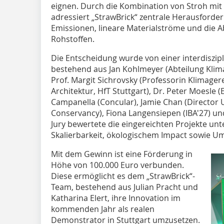
eignen. Durch die Kombination von Stroh mit 
adressiert „StrawBrick“ zentrale Herausford
Emissionen, lineare Materialströme und die A
Rohstoffen.
Die Entscheidung wurde von einer interdiszipl
bestehend aus Jan Kohlmeyer (Abteilung Klima
Prof. Margit Sichrovsky (Professorin Klimage
Architektur, HfT Stuttgart), Dr. Peter Moesle
Campanella (Concular), Jamie Chan (Director
Conservancy), Fiona Langensiepen (IBA'27) und
Jury bewertete die eingereichten Projekte un
Skalierbarkeit, ökologischem Impact sowie Um
Mit dem Gewinn ist eine Förderung in
Höhe von 100.000 Euro verbunden.
Diese ermöglicht es dem „StrawBrick“-
Team, bestehend aus Julian Pracht und
Katharina Elert, ihre Innovation im
kommenden Jahr als realen
Demonstrator in Stuttgart umzusetzen.