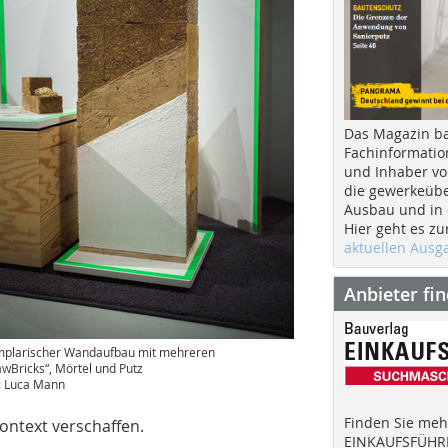
Das Magazin b
Fachinformatio
und Inhaber vo
die gewerkeübe
Ausbau und in d
Hier geht es zu
aktuellen Aus
Anbieter fi
plarischer Wandaufbau mit mehreren
awBricks“, Mörtel und Putz
: Luca Mann
Finden Sie mehr
ontext verschaffen.
EINKAUFSFÜHRE