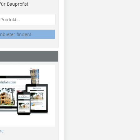
ür Bauprofis!
nbieter finden!
be