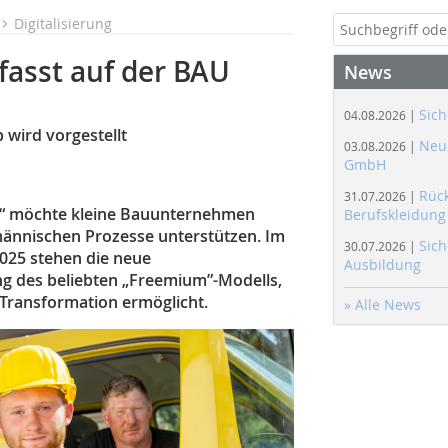
Digitalisierung
fasst auf der BAU
News
Sich
04.08.2026 |
 wird vorgestellt
Neue
03.08.2026 |
GmbH
Rüc
31.07.2026 |
t“ möchte kleine Bauunternehmen
Berufskleidung
fmännischen Prozesse unterstützen. Im
Sich
30.07.2026 |
2025 stehen die neue
Ausbildung
ng des beliebten „Freemium”-Modells,
e Transformation ermöglicht.
» Alle News