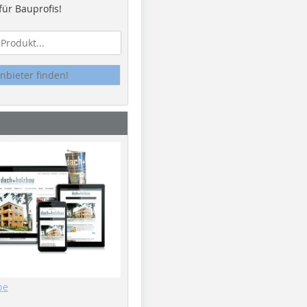
ür Bauprofis!
nbieter finden!
be