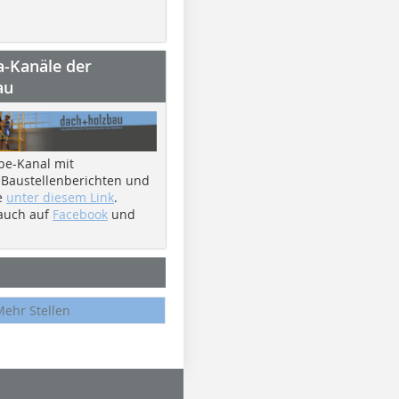
a-Kanäle der
au
be-Kanal mit
 Baustellenberichten und
e
unter diesem Link
.
 auch auf
Facebook
und
Mehr Stellen