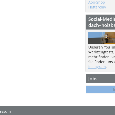
Abo-Shop
Heftarchiv
Social-Medi
dach+holzb
Unseren YouTu
Werkzeugtests,
mehr finden Si
Sie finden uns
Instagram
.
Jobs
essum