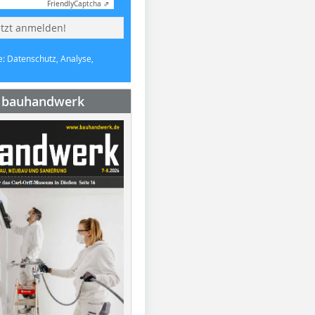
Friendly
Captcha ⇗
etzt anmelden!
e: Datenschutz, Analyse,
e bauhandwerk