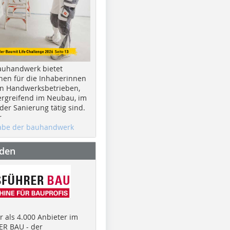
auhandwerk bietet
nen für die Inhaberinnen
n Handwerksbetrieben,
rgreifend im Neubau, im
er Sanierung tätig sind.
r
gabe der bauhandwerk
nden
 als 4.000 Anbieter im
R BAU - der