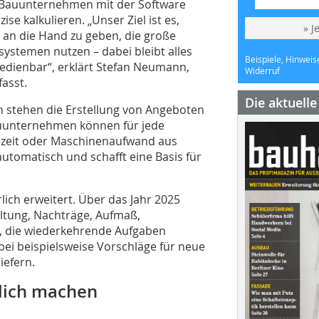
n Bauunternehmen mit der Software
se kalkulieren. „Unser Ziel ist es,
» J
an die Hand zu geben, die große
ystemen nutzen – dabei bleibt alles
Beispiele, Hinweis
edienbar“, erklärt Stefan Neumann,
Widerruf
asst.
Die aktuell
n stehen die Erstellung von Angeboten
auunternehmen können für jede
tszeit oder Maschinenaufwand aus
utomatisch und schafft eine Basis für
lich erweitert. Über das Jahr 2025
ltung, Nachträge, Aufmaß,
, die wiederkehrende Aufgaben
abei beispielsweise Vorschläge für neue
iefern.
glich machen