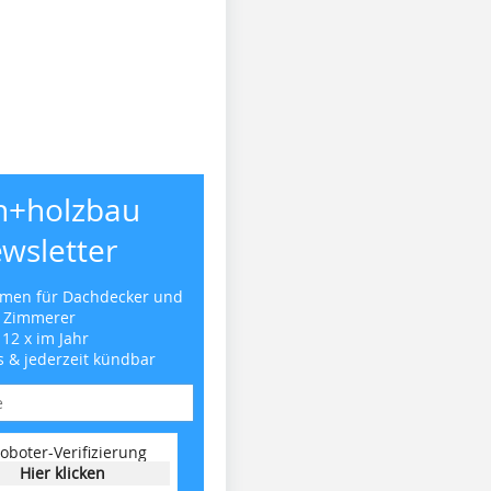
h+holzbau
wsletter
emen für Dachdecker und
Zimmerer
 12 x im Jahr
s & jederzeit kündbar
oboter-Verifizierung
Hier klicken