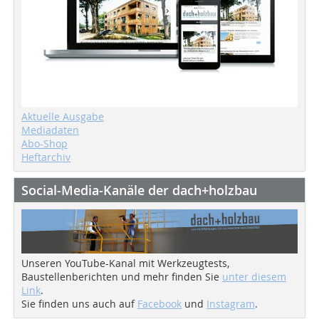
Aktuelle Ausgabe
Mediadaten
Abo-Shop
Heftarchiv
Social-Media-Kanäle der dach+holzbau
Unseren YouTube-Kanal mit Werkzeugtests,
Baustellenberichten und mehr finden Sie
unter diesem
Link
.
Sie finden uns auch auf
Facebook
und
Instagram
.