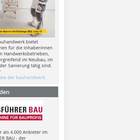
auhandwerk bietet
nen für die Inhaberinnen
n Handwerksbetrieben,
rgreifend im Neubau, im
er Sanierung tätig sind.
r
gabe der bauhandwerk
nden
 als 4.000 Anbieter im
R BAU - der