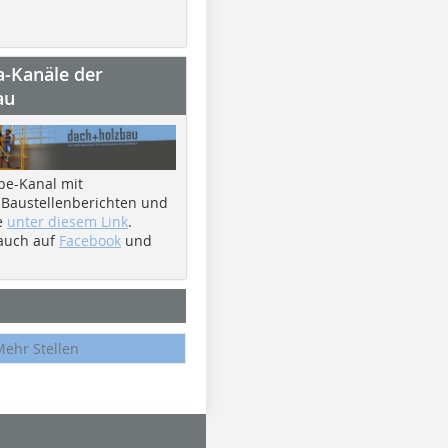
a-Kanäle der
au
be-Kanal mit
 Baustellenberichten und
e
unter diesem Link
.
 auch auf
Facebook
und
Mehr Stellen