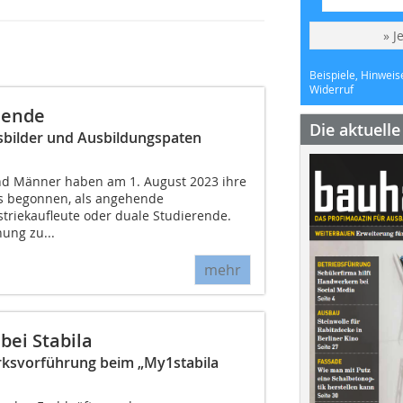
» J
Beispiele, Hinweis
Widerruf
dende
Die aktuell
sbilder und Ausbildungspaten
nd Männer haben am 1. August 2023 ihre
s begonnen, als angehende
triekaufleute oder duale Studierende.
ung zu...
mehr
ei Stabila
rksvorführung beim „My1stabila