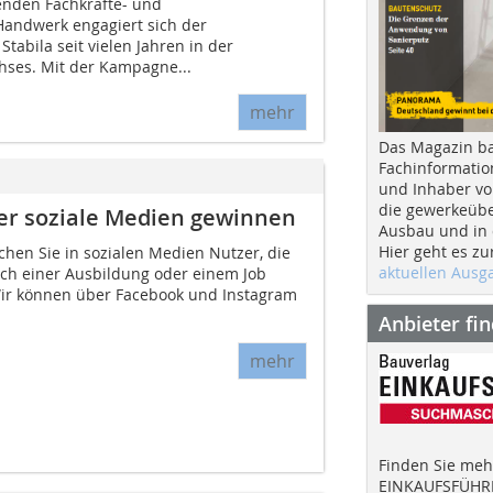
nden Fachkräfte- und
ndwerk engagiert sich der
tabila seit vielen Jahren in der
ses. Mit der Kampagne...
mehr
Das Magazin b
Fachinformatio
und Inhaber vo
die gewerkeübe
er soziale Medien gewinnen
Ausbau und in d
Hier geht es zu
chen Sie in sozialen Medien Nutzer, die
aktuellen Aus
ch einer Ausbildung oder einem Job
Wir können über Facebook und Instagram
Anbieter fi
mehr
Finden Sie mehr
EINKAUFSFÜHRE