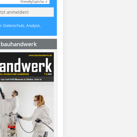
Friendly
Captcha ⇗
etzt anmelden!
e: Datenschutz, Analyse,
e bauhandwerk