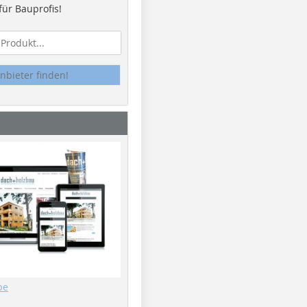
ür Bauprofis!
nbieter finden!
be