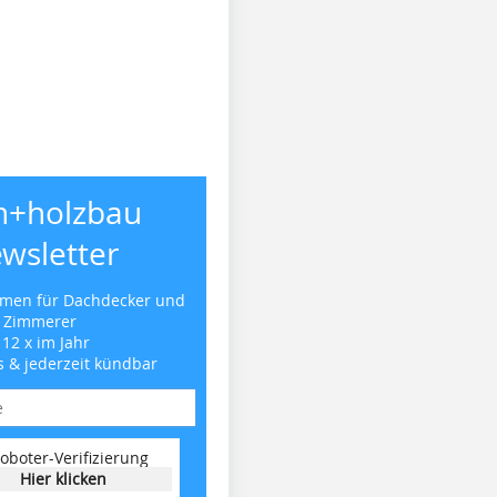
h+holzbau
wsletter
emen für Dachdecker und
Zimmerer
 12 x im Jahr
s & jederzeit kündbar
oboter-Verifizierung
Hier klicken