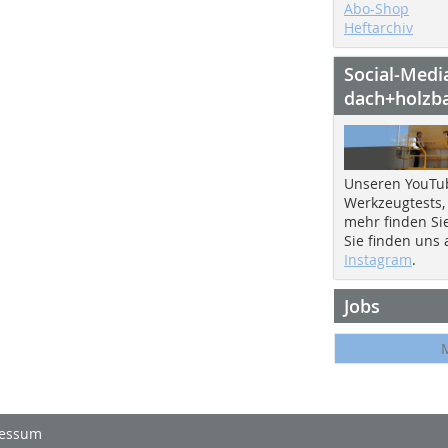
Abo-Shop
Heftarchiv
Social-Medi
dach+holzb
Unseren YouTu
Werkzeugtests,
mehr finden Si
Sie finden uns
Instagram
.
Jobs
essum