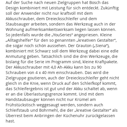
Auf der Suche nach neuen Zielgruppen hat Bosch das
Design kombiniert mit Leistung für sich entdeckt. Zukünftig
soll der Anwender nicht nur kraftvoll mit dem
Akkuschrauber, dem Dreiecksschleifer und dem
Staubsauger arbeiten, sondern das Werkzeug auch in der
Wohnung aufmerksamkeitswirksam liegen lassen können.
So jedenfalls wurde die „YouSeries“ angepriesen. Kleine
„Alltagshelfer“ für den so genannten „kreativen Gestalter“,
die sogar noch schön aussehen. Der Grauton („Siena“),
kombiniert mit Schwarz soll dem Werkzeug dabei eine edle
Anmutung geben. Tatsächlich sind die drei Werkzeuge, die
bislang für die Serie im Programm sind, kleine Kraftpakete.
Der Akkuschrauber mit 4,0 Ah-Akku kann bis zu 90
Schrauben von 4 x 40 mm einschrauben. Das wird die
Zielgruppe goutieren, auch der Dreiecksschleifer geht nicht
gleich in die Knie, wenn Druck auf den Schleifkopf kommt,
das Schleifergebnis ist gut und der Akku schaltet ab, wenn
er an die Überlastungsgrenze kommt. Und mit dem
Handstaubsauger können nicht nur Krümel am
Frühstückstisch weggesaugt werden, sondern auch
Schleifstaub und Bohrmehl, die der „kreative Gestalter“ als
Überrest beim Anbringen der Küchenuhr zurückgelassen
hast.