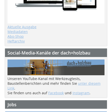
Aktuelle Ausgabe
Mediadaten
Abo-Shop
Heftarchiv
Social-Media-Kanäle der dach+holzbau
Unseren YouTube-Kanal mit Werkzeugtests,
Baustellenberichten und mehr finden Sie
unter diesem
Link
.
Sie finden uns auch auf
Facebook
und
Instagram
.
Jobs