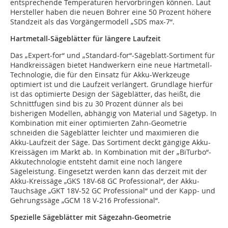
entsprechende Temperaturen hervorbringen können. Laut
Hersteller haben die neuen Bohrer eine 50 Prozent höhere
Standzeit als das Vorgängermodell „SDS max-7“.
Hartmetall-Sägeblätter für längere Laufzeit
Das „Expert-for“ und „Standard-for“-Sägeblatt-Sortiment für
Handkreissägen bietet Handwerkern eine neue Hartmetall-
Technologie, die für den Einsatz für Akku-Werkzeuge
optimiert ist und die Laufzeit verlängert. Grundlage hierfür
ist das optimierte Design der Sägeblätter, das heißt, die
Schnittfugen sind bis zu 30 Prozent dünner als bei
bisherigen Modellen, abhängig von Material und Sägetyp. In
Kombination mit einer optimierten Zahn-Geometrie
schneiden die Sägeblätter leichter und maximieren die
Akku-Laufzeit der Säge. Das Sortiment deckt gängige Akku-
Kreissägen im Markt ab. In Kombination mit der „BiTurbo“-
Akkutechnologie entsteht damit eine noch längere
Sägeleistung. Eingesetzt werden kann das derzeit mit der
Akku-Kreissäge „GKS 18V-68 GC Professional“, der Akku-
Tauchsäge „GKT 18V-52 GC Professional“ und der Kapp- und
Gehrungssäge „GCM 18 V-216 Professional“.
Spezielle Sägeblätter mit Sägezahn-Geometrie