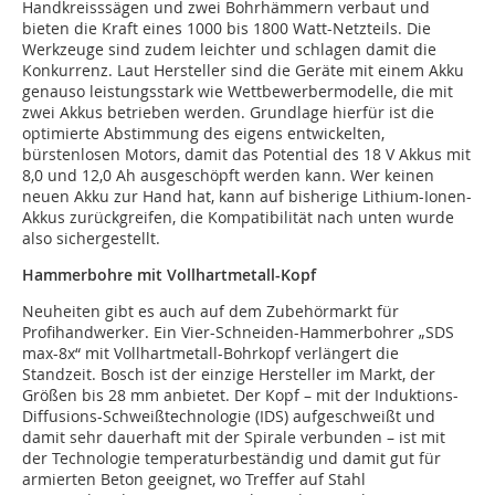
Handkreisssägen und zwei Bohrhämmern verbaut und
bieten die Kraft eines 1000 bis 1800 Watt-Netzteils. Die
Werkzeuge sind zudem leichter und schlagen damit die
Konkurrenz. Laut Hersteller sind die Geräte mit einem Akku
genauso leistungsstark wie Wettbewerbermodelle, die mit
zwei Akkus betrieben werden. Grundlage hierfür ist die
optimierte Abstimmung des eigens entwickelten,
bürstenlosen Motors, damit das Potential des 18 V Akkus mit
8,0 und 12,0 Ah ausgeschöpft werden kann. Wer keinen
neuen Akku zur Hand hat, kann auf bisherige Lithium-Ionen-
Akkus zurückgreifen, die Kompatibilität nach unten wurde
also sichergestellt.
Hammerbohre mit Vollhartmetall-Kopf
Neuheiten gibt es auch auf dem Zubehörmarkt für
Profihandwerker. Ein Vier-Schneiden-Hammerbohrer „SDS
max-8x“ mit Vollhartmetall-Bohrkopf verlängert die
Standzeit. Bosch ist der einzige Hersteller im Markt, der
Größen bis 28 mm anbietet. Der Kopf – mit der Induktions-
Diffusions-Schweißtechnologie (IDS) aufgeschweißt und
damit sehr dauerhaft mit der Spirale verbunden – ist mit
der Technologie temperaturbeständig und damit gut für
armierten Beton geeignet, wo Treffer auf Stahl