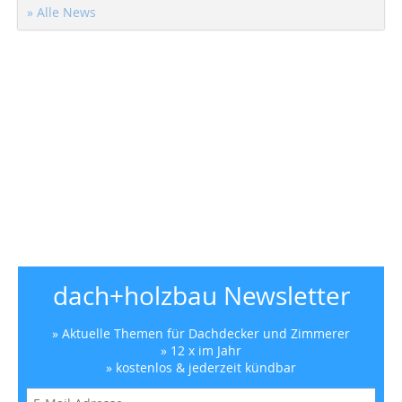
» Alle News
dach+holzbau Newsletter
» Aktuelle Themen für Dachdecker und Zimmerer
» 12 x im Jahr
» kostenlos & jederzeit kündbar