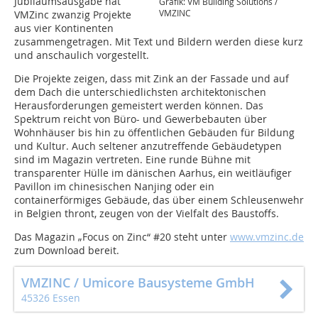
Jubiläumsausgabe hat
Grafik: VM Building Solutions /
VMZINC
VMZinc zwanzig Projekte
aus vier Kontinenten
zusammengetragen. Mit Text und Bildern werden diese kurz
und anschaulich vorgestellt.
Die Projekte zeigen, dass mit Zink an der Fassade und auf
dem Dach die unterschiedlichsten architektonischen
Herausforderungen gemeistert werden können. Das
Spektrum reicht von Büro- und Gewerbebauten über
Wohnhäuser bis hin zu öffentlichen Gebäuden für Bildung
und Kultur. Auch seltener anzutreffende Gebäudetypen
sind im Magazin vertreten. Eine runde Bühne mit
transparenter Hülle im dänischen Aarhus, ein weitläufiger
Pavillon im chinesischen Nanjing oder ein
containerförmiges Gebäude, das über einem Schleusenwehr
in Belgien thront, zeugen von der Vielfalt des Baustoffs.
Das Magazin „Focus on Zinc“ #20 steht unter
www.vmzinc.de
zum Download bereit.
VMZINC / Umicore Bausysteme GmbH
45326 Essen