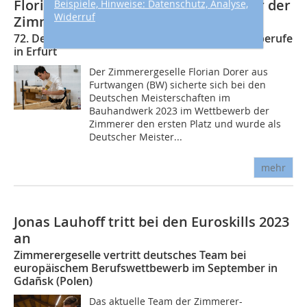
Florian Dorer wird Deutscher Meister der
Beispiele, Hinweise: Datenschutz, Analyse,
Widerruf
Zimmerer 2023
72. Deutsche Meisterschaft der Bauhandwerksberufe
in Erfurt
Der Zimmerergeselle Florian Dorer aus
Furtwangen (BW) sicherte sich bei den
Deutschen Meisterschaften im
Bauhandwerk 2023 im Wettbewerb der
Zimmerer den ersten Platz und wurde als
Deutscher Meister...
mehr
Jonas Lauhoff tritt bei den Euroskills 2023
an
Zimmerergeselle vertritt deutsches Team bei
europäischem Berufswettbewerb im September in
Gdañsk (Polen)
Das aktuelle Team der Zimmerer-