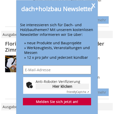
Europameisterschaft (EM) der Zimmerer
x
und die Worldskills 2022 in Shanghai
dach+holzbau Newsletter
bekanntgegeben. Bei...
mehr
Sie interessieren sich für Dach- und
Holzbauthemen? Mit unserem kostenlosen
Newsletter informieren wir Sie über:
Ausgabe 08/2014
Florian Kaiser ist Deutscher Meister der
» neue Produkte und Bauprojekte
» Werkzeugtests, Veranstaltungen und
Zimmerer
Messen
» 12 x pro Jahr und jederzeit kündbar
Florian Kaiser (21) aus Kirchhundern in
Nordrhein-Westfalen errang bei den
Deutschen Meisterschaften die
Goldmedaille bei den Zimmerern. Die
Silbermedaille ging an den 21-jährigen
Anti-Roboter-Verifizierung
Wanja-Sören Grimm...
Hier klicken
mehr
Friendly
Captcha ⇗
Melden Sie sich jetzt an!
Ausgabe 08/2023