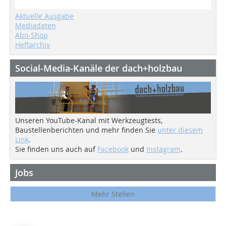
Aktuelle Ausgabe
Mediadaten
Abo-Shop
Heftarchiv
Social-Media-Kanäle der dach+holzbau
Unseren YouTube-Kanal mit Werkzeugtests,
Baustellenberichten und mehr finden Sie
unter diesem
Link
.
Sie finden uns auch auf
Facebook
und
Instagram
.
Jobs
Mehr Stellen