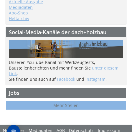
Aktuelle Ausgabe
Mediadaten
Abo-Shop
Heftarchiv
Social-Media-Kanäle der dach+holzbau
Unseren YouTube-Kanal mit Werkzeugtests,
Baustellenberichten und mehr finden Sie
unter diesem
Link
.
Sie finden uns auch auf
Facebook
und
Instagram
.
Jobs
Mehr Stellen
Newsletter
Mediadaten
AGB
Datenschutz
Impressum