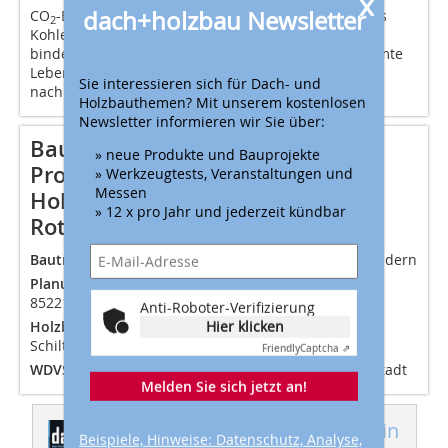
x
dach+holzbau Newsletter
CO
-Einsparung: Bäume benötigen das Treibhausgas
2
Kohlendioxid zum Wachsen. Holzfaser-Dämmplatten
binden das im Holz gespeicherte CO
über die gesamte
2
Lebensdauer des Hauses. Dadurch wird das Klima
Sie interessieren sich für Dach- und
nachhaltig ­entlastet
Holzbauthemen? Mit unserem kostenlosen
Newsletter informieren wir Sie über:
Bautafel
» neue Produkte und Bauprojekte
Projekt Zehn biologische
» Werkzeugtests, Veranstaltungen und
Messen
Holzhäuser am See, Wohngebiet
» 12 x pro Jahr und jederzeit kündbar
Rothschwaige, 85757 Karlsfeld
Bauträger
Michalke Wohnungsbau GmbH, 86567 Tandern
Planung / Architektur
Huber + Lugmair Architekten,
85221 Dachau
Anti-Roboter-Verifizierung
Hier klicken
Holzbau
Zimmerei Ziegenaus GmbH & Co. KG, 86576
Schiltberg
Friendly
Captcha ⇗
WDVS-Zulieferer
Inthermo GmbH, 64372 Ober-Ramstadt
Melden Sie sich jetzt an!
Dieser Artikel erschien in
Beispiele, Hinweise: Datenschutz, Analyse,