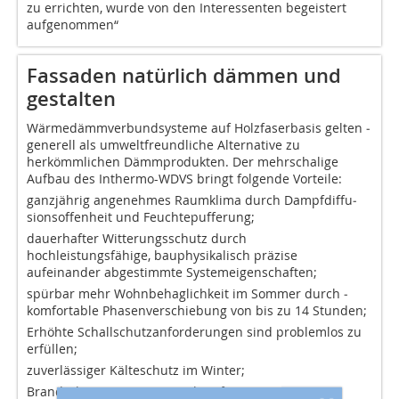
zu errichten, wurde von den Interessenten begeistert
aufgenommen“
Fassaden natürlich dämmen und
gestalten
Wärmedämmverbundsysteme auf Holzfaserbasis gelten ­
generell als umweltfreundliche Alternative zu
herkömmlichen Dämmprodukten. Der mehrschalige
Aufbau des Inthermo-WDVS bringt folgende Vorteile:
ganzjährig angenehmes Raumklima durch Dampfdiffu­
sionsoffenheit und Feuchtepufferung;
dauerhafter Witterungsschutz durch
hochleistungsfähige, bauphysikalisch präzise
aufeinander abgestimmte Systemeigenschaften;
spürbar mehr Wohnbehaglichkeit im Sommer durch ­
komfortable Phasenverschiebung von bis zu 14 Stunden;
Erhöhte Schallschutzanforderungen sind problemlos zu
erfüllen;
zuverlässiger Kälteschutz im Winter;
Brandschutz: F-30 / F-90 B-Klassifizierung;