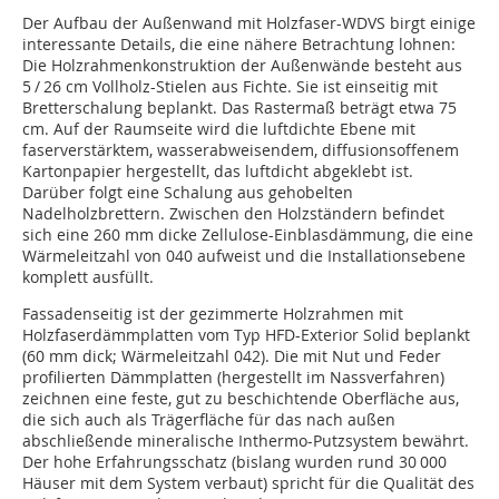
Der Aufbau der Außenwand mit Holzfaser-WDVS birgt einige
interessante Details, die eine nähere Betrachtung lohnen:
Die Holzrahmenkonstruktion der Außenwände besteht aus
5 / 26 cm Vollholz-Stielen aus Fichte. Sie ist einseitig mit
Bretterschalung beplankt. Das Rastermaß beträgt etwa 75
cm. Auf der Raumseite wird die luftdichte Ebene mit
faserverstärktem, wasserabweisendem, diffusionsoffenem
Kartonpapier hergestellt, das luftdicht abgeklebt ist.
Darüber folgt eine Schalung aus gehobelten
Nadelholzbrettern. Zwischen den Holzständern befindet
sich eine 260 mm dicke Zellulose-Einblasdämmung, die eine
Wärmeleitzahl von 040 aufweist und die Installationsebene
komplett ausfüllt.
Fassadenseitig ist der gezimmerte Holzrahmen mit
Holzfaserdämmplatten vom Typ HFD-Exterior Solid beplankt
(60 mm dick; Wärmeleitzahl 042). Die mit Nut und Feder
profilierten Dämmplatten (hergestellt im Nassverfahren)
zeichnen eine feste, gut zu beschichtende Oberfläche aus,
die sich auch als Trägerfläche für das nach außen
abschließende mineralische Inthermo-Putzsystem bewährt.
Der hohe Erfahrungsschatz (bislang wurden rund 30 000
Häuser mit dem System verbaut) spricht für die Qualität des