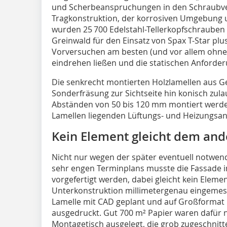
und Scherbeanspruchungen in den Schraubv
Tragkonstruktion, der korrosiven Umgebung 
wurden 25 700 Edelstahl-Tellerkopfschrauben 
Greinwald für den Einsatz von Spax T-Star plu
Vorversuchen am besten (und vor allem ohne
eindrehen ließen und die statischen Anforderu
Die senkrecht montierten Holzlamellen aus G
Sonderfräsung zur Sichtseite hin konisch zul
Abständen von 50 bis 120 mm montiert werden
Lamellen liegenden Lüftungs- und Heizungsan
Kein Element gleicht dem an
Nicht nur wegen der später eventuell notwen
sehr engen Terminplans musste die Fassade i
vorgefertigt werden, dabei gleicht kein Elem
Unterkonstruktion millimetergenau eingemess
Lamelle mit CAD geplant und auf Großformat 
ausgedruckt. Gut 700 m² Papier waren dafür 
Montagetisch ausgelegt, die grob zugeschnit