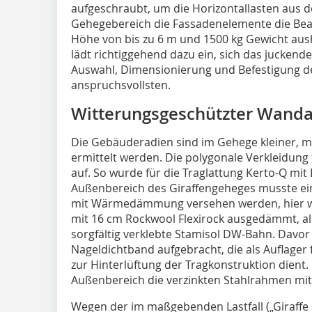
aufgeschraubt, um die Horizontallasten aus 
Gehegebereich die Fassadenelemente die Bea
Höhe von bis zu 6 m und 1500 kg Gewicht aus
lädt richtiggehend dazu ein, sich das juckende
Auswahl, Dimensionierung und Befestigung d
anspruchsvollsten.
Witterungsgeschützter Wand
Die Gebäuderadien sind im Gehege kleiner, 
ermittelt werden. Die polygonale Verkleidung 
auf. So wurde für die Traglattung Kerto-Q mi
Außenbereich des Giraffengeheges musste ein
mit Wärmedämmung versehen werden, hier wu
mit 16 cm Rockwool Flexirock ausgedämmt, al
sorgfältig verklebte Stamisol DW-Bahn. Davor 
Nageldichtband aufgebracht, die als Auflager f
zur Hinterlüftung der Tragkonstruktion dient.
Außenbereich die verzinkten Stahlrahmen mit
Wegen der im maßgebenden Lastfall („Giraffe 