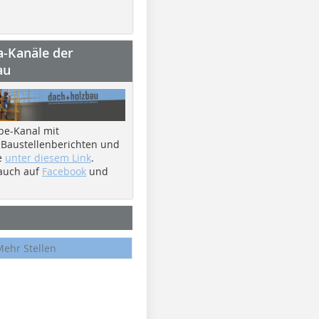
a-Kanäle der
au
be-Kanal mit
 Baustellenberichten und
e
unter diesem Link
.
 auch auf
Facebook
und
Mehr Stellen