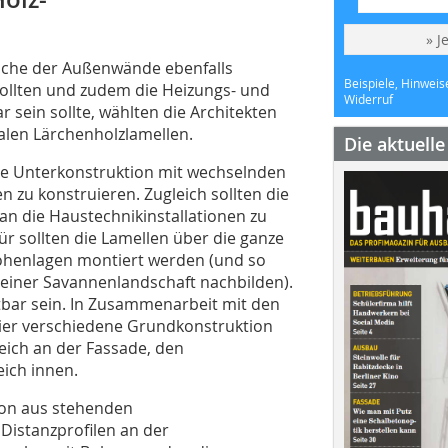
» J
eiche der Außenwände ebenfalls
Beispiele, Hinweis
sollten und zudem die Heizungs- und
Widerruf
 sein sollte, wählten die Architekten
kalen Lärchenholzlamellen.
Die aktuell
ne Unterkonstruktion mit wechselnden
 zu konstruieren. Zugleich sollten die
an die Haustechnikinstallationen zu
r sollten die Lamellen über die ganze
r Höhenlagen montiert werden (und so
 einer Savannenlandschaft nachbilden).
bar sein. In Zusammenarbeit mit den
vier verschiedene Grundkonstruktion
ich an der Fassade, den
ich innen.
ion aus stehenden
Distanzprofilen an der