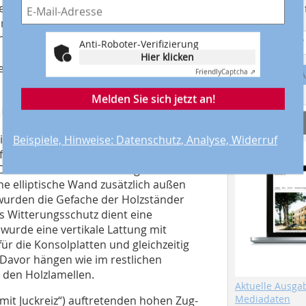
der Fassade aufnehmen. Da im
Suchmaschine f
nspruchung durch Giraffen mit einer
halten müssen (denn so eine Fassade
Anti-Roboter-Verifizierung
 Giraffenfell daran zu kratzen), war
Hier klicken
er Verkleidungen in diesem Bereich am
Friendly
Captcha ⇗
A
Melden Sie sich jetzt an!
aufbau
Service
mit Musterelementen konnten diese
Beispiele, Hinweise: Datenschutz, Analyse, Widerruf
fällt dem Besucher hier gar nicht mehr
t Dicken von 39/80-120 mm gewählt. Im
e elliptische Wand zusätzlich außen
rden die Gefache der Holzständer
s Witterungsschutz dient eine
wurde eine vertikale Lattung mit
ür die Konsolplatten und gleichzeitig
 Davor hängen wie im restlichen
 den Holzlamellen.
Aktuelle Ausga
Mediadaten
mit Juckreiz“) auftretenden hohen Zug-