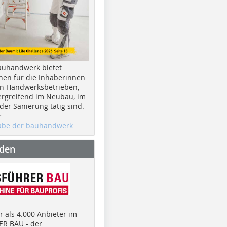
auhandwerk bietet
nen für die Inhaberinnen
n Handwerksbetrieben,
rgreifend im Neubau, im
er Sanierung tätig sind.
r
gabe der bauhandwerk
nden
 als 4.000 Anbieter im
R BAU - der