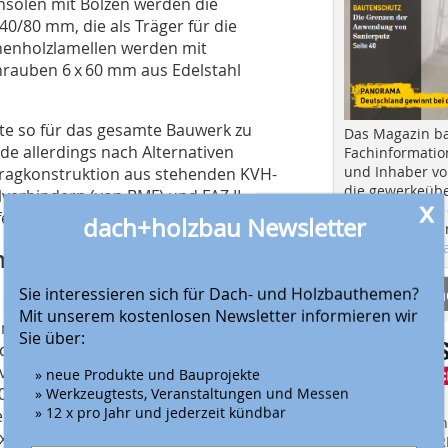
nsolen mit Bolzen werden die
0/80 mm, die als Träger für die
chenholzlamellen werden mit
rauben 6 x 60 mm aus Edelstahl
nte so für das gesamte Bauwerk zu
Das Magazin b
e allerdings nach Alternativen
Fachinformatio
und Inhaber vo
 Tragkonstruktion aus stehenden KVH-
die gewerkeübe
verbindern (von BMF) und FAZ II-
x
Ausbau und in d
estigt wurden.
dach+holzbau Newsletter
Hier geht es zu
aktuellen Aus
ium erleichtert die
Anbieter fi
Sie interessieren sich für Dach- und Holzbauthemen?
Mit unserem kostenlosen Newsletter informieren wir
 innen vorgebogene Aluminiumprofile
Sie über:
et. Durch das weiche Aluminium
 von hinten mit Handmaschinen
» neue Produkte und Bauprojekte
100 mm befestigt werden. Die
» Werkzeugtests, Veranstaltungen und Messen
» 12 x pro Jahr und jederzeit kündbar
en stehenden KVH-Riegeln befestigt,
Finden Sie mehr
00 x 120 mm an den KVH-Riegeln
EINKAUFSFÜHRE