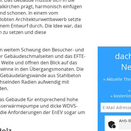
halkirchen prägt, harmonisch einfügen
nd schonen. In einem vom
lobten Architekturwettbewerb setzte
inem Entwurf durch. Die Idee war, das
zu setzen und diese
in weitem Schwung den Besucher- und
dac
er Gebäudeschmalseiten und das EFTE-
 Weite und öffnen den Blick auf das
Ne
ewinne in den Übergangsmonaten. Die
n Gebäudelängswände aus Stahlbeton
» Aktuelle Th
hselnden Radien aufwendig mit
den.
»
» kostenlo
 das Gebäude für entsprechend hohe
asserwärmepumpe und dicke WDVS-
 die Anforderungen der EnEV sogar um
Anti-R
olz-