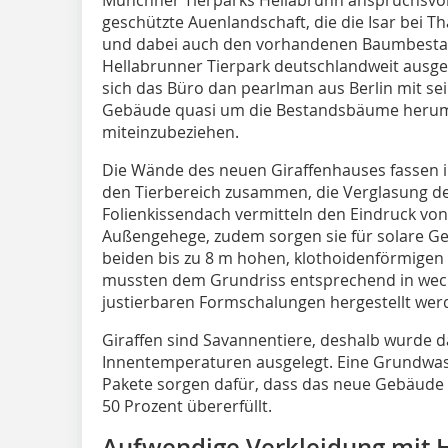
geschützte Auenlandschaft, die die Isar bei T
und dabei auch den vorhandenen Baumbesta
Hellabrunner Tierpark deutschlandweit ausge
sich das Büro dan pearlman aus Berlin mit se
Gebäude quasi um die Bestandsbäume herum 
miteinzubeziehen.
Die Wände des neuen Giraffenhauses fassen 
den Tierbereich zusammen, die Verglasung d
Folienkissendach vermitteln den Eindruck von
Außengehege, zudem sorgen sie für solare G
beiden bis zu 8 m hohen, klothoidenförmige
mussten dem Grundriss entsprechend in wec
justierbaren Formschalungen hergestellt wer
Giraffen sind Savannentiere, deshalb wurde
Innentemperaturen ausgelegt. Eine Grundw
Pakete sorgen dafür, dass das neue Gebäude
50 Prozent übererfüllt.
Aufwendige Verkleidung mit H