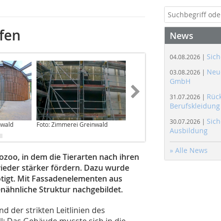
ffen
News
Sich
04.08.2026 |
Neue
03.08.2026 |
GmbH
Rüc
31.07.2026 |
Berufskleidung
Sich
30.07.2026 |
nwald
Foto: Zimmerei Greinwald
Foto: Zimmerei Greinwald
Ausbildung
» Alle News
eozoo, in dem die Tierarten nach ihren
ieder stärker fördern. Dazu wurde
ötigt. Mit Fassadenelementen aus
nähnliche Struktur nachgebildet.
 der strikten Leitlinien des
: Das Gebäude musste sich in die