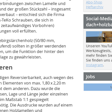
Abo-Shop
erbindungen zwischen Lamelle und
Heftarchiv
und der großen Stückzahl – insgesamt
verbaut – entschied sich die Firma
Social-Medi
s-TeKo Schrauben, die sich in
dach+holzb
 zeitaufwändiges Vorbohren)
ngen voll erfüllten.
ebirgslärchenholz (50/80 mm,
aufend) sollten in größer werdenden
Unseren YouTu
Werkzeugtests,
, um die Funktion der hinter den
mehr finden Si
lage zu gewährleisten.
Sie finden uns
Instagram
.
deren
Jobs
digen Reversierbarkeit, auch wegen des
n Elementen von max. 1,80 x 2,20 m
ent dem anderen. Dazu wurde die
en, Lage und Länge jeder einzelnen
im Maßstab 1:1 gespiegelt
nötig. Die Ausdrucke wurden auf einem
tenen Holzlamellen und