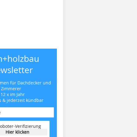
h+holzbau
wsletter
emen für Dachdecker und
Zimmerer
 12 x im Jahr
s & jederzeit kündbar
oboter-Verifizierung
Hier klicken