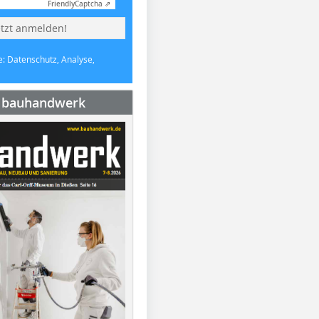
Friendly
Captcha ⇗
etzt anmelden!
e: Datenschutz, Analyse,
e bauhandwerk