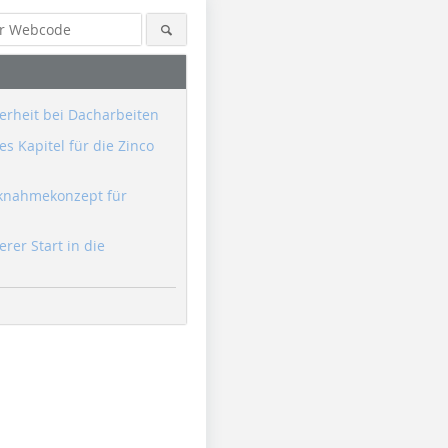
erheit bei Dacharbeiten
s Kapitel für die Zinco
knahmekonzept für
erer Start in die
Foto: Zimmerei Greinwald
Foto: Zimmerei Greinwald
Foto: Zim