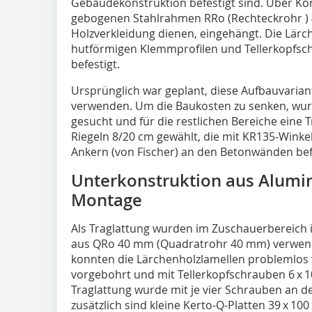
Gebäudekonstruktion befestigt sind. Über Ko
gebogenen Stahlrahmen RRo (Rechteckrohr ) 4
Holzverkleidung dienen, eingehängt. Die Lär
hutförmigen Klemmprofilen und Tellerkopfsch
befestigt.
Ursprünglich war geplant, diese Aufbauvaria
verwenden. Um die Baukosten zu senken, wurd
gesucht und für die restlichen Bereiche eine
Riegeln 8/20 cm gewählt, die mit KR135-Winkel
Ankern (von Fischer) an den Betonwänden bef
Unterkonstruktion aus Alumin
Montage
Als Traglattung wurden im Zuschauerbereich
aus QRo 40 mm (Quadratrohr 40 mm) verwend
konnten die Lärchenholzlamellen problemlos
vorgebohrt und mit Tellerkopfschrauben 6 x 
Traglattung wurde mit je vier Schrauben an d
zusätzlich sind kleine Kerto-Q-Platten 39 x 1