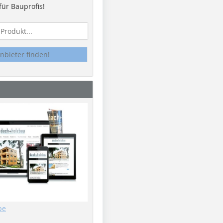
ür Bauprofis!
nbieter finden!
be