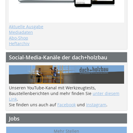
Aktuelle Ausgabe
Mediadaten
Abo-Shop
Heftarchiv
Social-Media-Kanäle der dach+holzbau
Unseren YouTube-Kanal mit Werkzeugtests,
Baustellenberichten und mehr finden Sie
unter diesem
Link
.
Sie finden uns auch auf
Facebook
und
Instagram
.
Jobs
Mehr Stellen