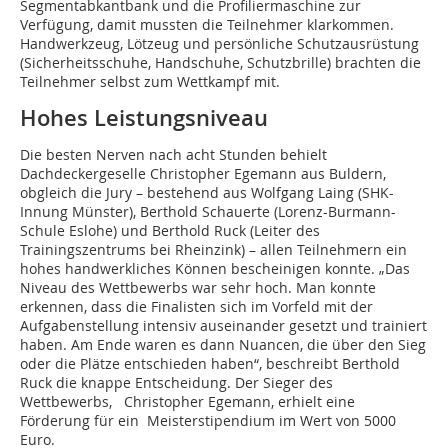
Segmentabkantbank und die Profiliermaschine zur
Verfügung, damit mussten die Teilnehmer klarkommen.
Handwerkzeug, Lötzeug und persönliche Schutzausrüstung
(Sicherheitsschuhe, Handschuhe, Schutzbrille) brachten die
Teilnehmer selbst zum Wettkampf mit.
Hohes Leistungsniveau
Die besten Nerven nach acht Stunden behielt
Dachdeckergeselle Christopher Egemann aus Buldern,
obgleich die Jury – bestehend aus Wolfgang Laing (SHK-
Innung Münster), Berthold Schauerte (Lorenz-Burmann-
Schule Eslohe) und Berthold Ruck (Leiter des
Trainingszentrums bei Rheinzink) – allen Teilnehmern ein
hohes handwerkliches Können bescheinigen konnte. „Das
Niveau des Wettbewerbs war sehr hoch. Man konnte
erkennen, dass die Finalisten sich im Vorfeld mit der
Aufgabenstellung intensiv auseinander gesetzt und trainiert
haben. Am Ende waren es dann Nuancen, die über den Sieg
oder die Plätze entschieden haben“, beschreibt Berthold
Ruck die knappe Entscheidung. Der Sieger des
Wettbewerbs, Christopher Egemann, erhielt eine
Förderung für ein Meisterstipendium im Wert von 5000
Euro.