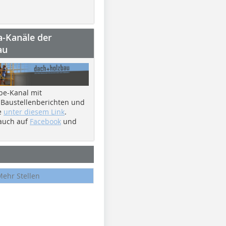
a-Kanäle der
au
be-Kanal mit
 Baustellenberichten und
e
unter diesem Link
.
 auch auf
Facebook
und
Mehr Stellen