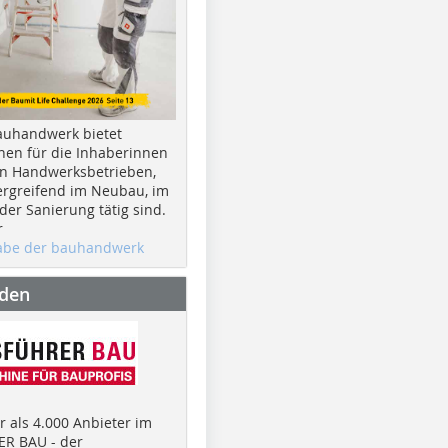
auhandwerk bietet
nen für die Inhaberinnen
n Handwerksbetrieben,
rgreifend im Neubau, im
er Sanierung tätig sind.
r
gabe der bauhandwerk
nden
 als 4.000 Anbieter im
R BAU - der