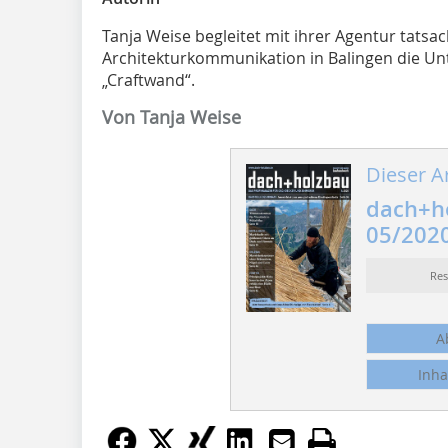
Tanja Weise begleitet mit ihrer Agentur tat
Architekturkommunikation in Balingen die 
„Craftwand“.
Von Tanja Weise
Dieser Ar
dach+h
05/202
Re
A
Inha