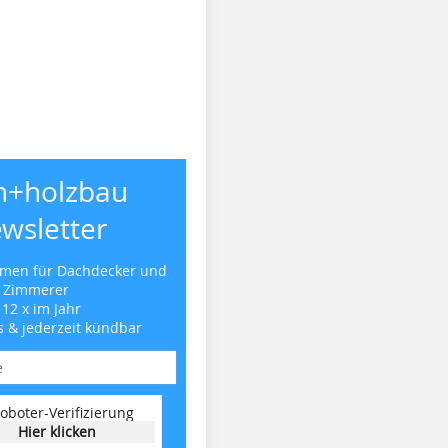
h+holzbau
wsletter
emen für Dachdecker und
Zimmerer
 12 x im Jahr
s & jederzeit kündbar
oboter-Verifizierung
Hier klicken