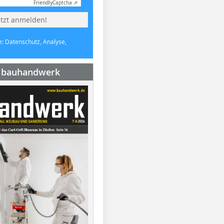
Friendly
Captcha ⇗
etzt anmelden!
e: Datenschutz, Analyse,
e bauhandwerk