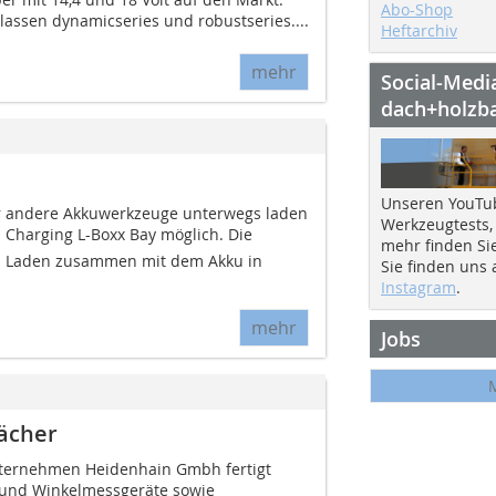
Abo-Shop
lassen dynamicseries und robustseries....
Heftarchiv
mehr
Social-Medi
dach+holzb
Unseren YouTu
 andere Akkuwerkzeuge unterwegs laden
Werkzeugtests,
ss Charging L-Boxx Bay möglich. Die
mehr finden Si
m Laden zusammen mit dem Akku in
Sie finden uns
Instagram
.
mehr
Jobs
dächer
nternehmen Heidenhain Gmbh fertigt
und Winkelmessgeräte sowie