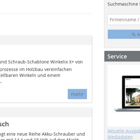
Suchmaschine f
A
Service
und Schraub-Schablone Winkelix X+ von
tsprozesse im Holzbau vereinfachen
stellbaren Winkeln und einem
..
mehr
sch
Aktuelle Ausga
ingt eine neue Reihe Akku-Schrauber und
Mediadaten
r mit 14,4 und 18 Volt auf den Markt.