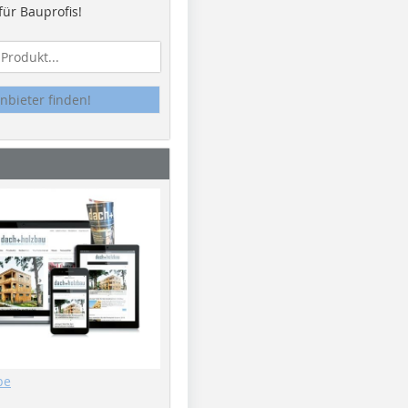
ür Bauprofis!
nbieter finden!
be