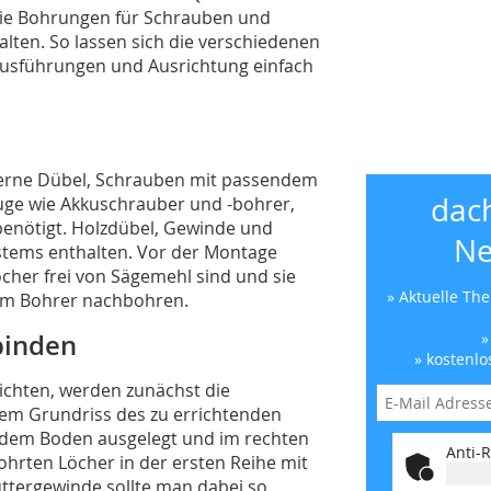
 Die Bohrungen für Schrauben und
lten. So lassen sich die verschiedenen
Ausführungen und Ausrichtung einfach
zerne Dübel, Schrauben mit passendem
dac
ge wie Akkuschrauber und -bohrer,
benötigt. Holzdübel, Gewinde und
Ne
tems enthalten. Vor der Montage
öcher frei von Sägemehl sind und sie
» Aktuelle Th
 mm Bohrer nachbohren.
binden
»
» kostenlo
ichten, werden zunächst die
em Grundriss des zu errichtenden
f dem Boden ausgelegt und im rechten
Anti-R
hrten Löcher in der ersten Reihe mit
ttergewinde sollte man dabei so