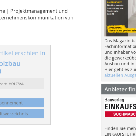
sache | Projektmanagement und
Unternehmenskommunikation von
Das Magazin b
Fachinformatio
tikel erschien in
und Inhaber vo
die gewerkeübe
olzbau
Ausbau und in d
Hier geht es zu
0
aktuellen Aus
ssort: HOLZBAU
Anbieter fi
bonnement
ltsverzeichnis
Finden Sie mehr
EINKAUFSFÜHRE