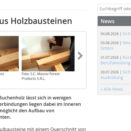
us Holzbausteinen
News
Sich
04.08.2026 |
Neue
03.08.2026 |
GmbH
Rüc
31.07.2026 |
Berufskleidung
Sich
30.07.2026 |
est
Foto: S.C. Massiv Forest
Foto: S.C. Massiv Forest
Ausbildung
Products S.R.L.
Products S.R.L.
» Alle News
chenholz lässt sich in wenigen
erbindungen liegen dabei im Inneren
möglicht den Aufbau von
nten.
ulbausteine mit einem Querschnitt von