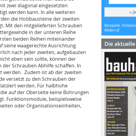
mit zwei diagonal eingesetzten
gt werden kann. In alle weiteren
» J
rden die Holzbausteine der zweiten
t. Mit den mitgelieferten Schrauben
Beispiele, Hinweis
Widerruf
ttergewinde in der unteren Reihe
rsten beiden Reihen miteinander
Die aktuell
uf seine waagerechte Ausrichtung
lich nach jeder zweiten, aufgebauten
icht eben sein sollte, können der
der Schrauben Abhilfe schaffen. In
gt werden. Zudem ist ab der zweiten
de versetzt zu den Schrauben der
platziert werden. Für halbhohe
 die auf der Oberseite keine Bohrungen
gt. Funktionsmodule, beispielsweise
keiten oder Organisationseinheiten,