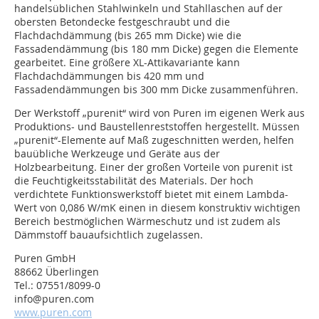
handelsüblichen Stahlwinkeln und Stahllaschen auf der
obersten Betondecke festgeschraubt und die
Flachdachdämmung (bis 265 mm Dicke) wie die
Fassadendämmung (bis 180 mm Dicke) gegen die Elemente
gearbeitet. Eine größere XL-Attikavariante kann
Flachdachdämmungen bis 420 mm und
Fassadendämmungen bis 300 mm Dicke zusammenführen.
Der Werkstoff „purenit“ wird von Puren im eigenen Werk aus
Produktions- und Baustellenreststoffen hergestellt. Müssen
„purenit“-Elemente auf Maß zugeschnitten werden, helfen
bauübliche Werkzeuge und Geräte aus der
Holzbearbeitung. Einer der großen Vorteile von purenit ist
die Feuchtigkeitsstabilität des Materials. Der hoch
verdichtete Funktionswerkstoff bietet mit einem Lambda-
Wert von 0,086 W/mK einen in diesem konstruktiv wichtigen
Bereich bestmöglichen Wärmeschutz und ist zudem als
Dämmstoff bauaufsichtlich zugelassen.
Puren GmbH
88662 Überlingen
Tel.: 07551/8099-0
info@puren.com
www.puren.com