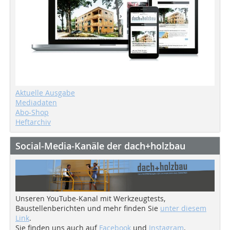
Aktuelle Ausgabe
Mediadaten
Abo-Shop
Heftarchiv
Social-Media-Kanäle der dach+holzbau
Unseren YouTube-Kanal mit Werkzeugtests,
Baustellenberichten und mehr finden Sie
unter diesem
Link
.
Sie finden uns auch auf
Facebook
und
Instagram
.