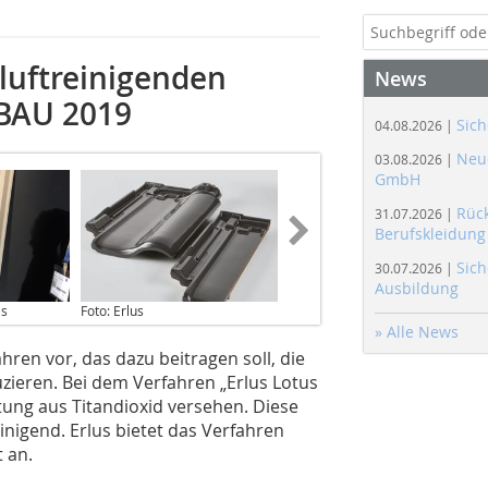
luftreinigenden
News
 BAU 2019
Sich
04.08.2026 |
Neue
03.08.2026 |
GmbH
Rüc
31.07.2026 |
Berufskleidung
Sich
30.07.2026 |
Ausbildung
as
Foto: Erlus
» Alle News
ahren vor, das dazu beitragen soll, die
zieren. Bei dem Verfahren „Erlus Lotus
tung aus Titandioxid versehen. Diese
inigend. Erlus bietet das Verfahren
 an.