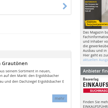
Das Magazin b
Fachinformatio
und Inhaber vo
die gewerkeübe
Ausbau und in d
Hier geht es zu
aktuellen Aus
n Grautönen
Anbieter fi
 aus seinem Sortiment in neuen,
n auf den Markt: den Ergoldsbacher
rau und den Dachziegel Ergoldsbacher E
mehr
Finden Sie mehr
EINKAUFSFÜHRE