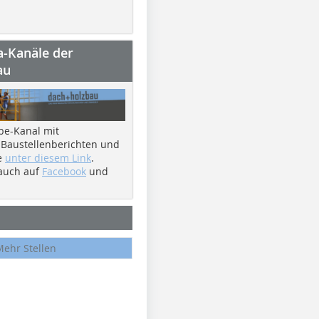
a-Kanäle der
au
be-Kanal mit
 Baustellenberichten und
e
unter diesem Link
.
 auch auf
Facebook
und
Mehr Stellen