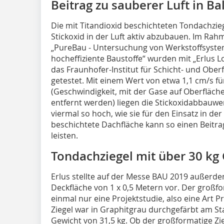
Beitrag zu sauberer Luft in B
Die mit Titandioxid beschichteten Tondachzieg
Stickoxid in der Luft aktiv abzubauen. Im Ra
„PureBau - Untersuchung von Werkstoffsystem
hocheffiziente Baustoffe“ wurden mit „Erlus L
das Fraunhofer-Institut für Schicht- und Ober
getestet. Mit einem Wert von etwa 1,1 cm/s f
(Geschwindigkeit, mit der Gase auf Oberfläch
entfernt werden) liegen die Stickoxidabbauwe
viermal so hoch, wie sie für den Einsatz in de
beschichtete Dachfläche kann so einen Beitra
leisten.
Tondachziegel mit über 30 kg
Erlus stellte auf der Messe BAU 2019 außerde
Deckfläche von 1 x 0,5 Metern vor. Der großfor
einmal nur eine Projektstudie, also eine Art P
Ziegel war in Graphitgrau durchgefärbt am St
Gewicht von 31,5 kg. Ob der großformatige Zi