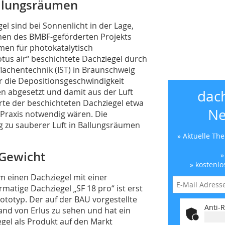
allungsräumen
el sind bei Sonnenlicht in der Lage,
hmen des BMBF-geförderten Projekts
en für photokatalytisch
otus air“ beschichtete Dachziegel durch
flächentechnik (IST) in Braunschweig
ür die Depositionsgeschwindigkeit
en abgesetzt und damit aus der Luft
dac
rte der beschichteten Dachziegel etwa
Ne
r Praxis notwendig wären. Die
g zu sauberer Luft in Ballungsräumen
» Aktuelle Th
 Gewicht
»
» kostenlo
m einen Dachziegel mit einer
matige Dachziegel „SF 18 pro“ ist erst
rototyp. Der auf der BAU vorgestellte
Anti-R
and von Erlus zu sehen und hat ein
egel als Produkt auf den Markt