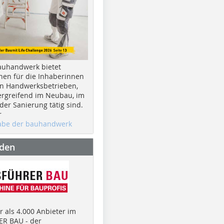
auhandwerk bietet
nen für die Inhaberinnen
n Handwerksbetrieben,
rgreifend im Neubau, im
er Sanierung tätig sind.
r
gabe der bauhandwerk
nden
 als 4.000 Anbieter im
R BAU - der