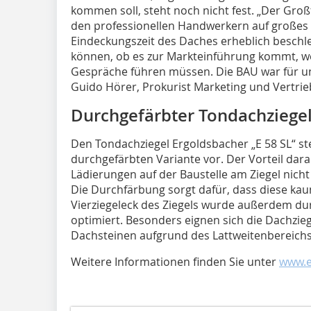
kommen soll, steht noch nicht fest. „Der Großf
den professionellen Handwerkern auf großes I
Eindeckungszeit des Daches erheblich beschl
können, ob es zur Markteinführung kommt, w
Gespräche führen müssen. Die BAU war für un
Guido Hörer, Prokurist Marketing und Vertrie
Durchgefärbter Tondachziegel
Den Tondachziegel Ergoldsbacher „E 58 SL“ ste
durchgefärbten Variante vor. Der Vorteil dara
Lädierungen auf der Baustelle am Ziegel nic
Die Durchfärbung sorgt dafür, dass diese kau
Vierziegeleck des Ziegels wurde außerdem dur
optimiert. Besonders eignen sich die Dachzie
Dachsteinen aufgrund des Lattweitenbereichs
Weitere Informationen finden Sie unter
www.e