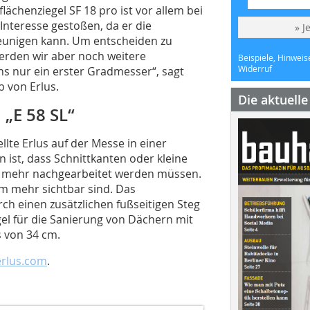
lächenziegel SF 18 pro ist vor allem bei
nteresse gestoßen, da er die
» J
eunigen kann. Um entscheiden zu
erden wir aber noch weitere
Beispiele, Hinweis
Widerruf
s nur ein erster Gradmesser“, sagt
b von Erlus.
Die aktuell
 „E 58 SL“
llte Erlus auf der Messe in einer
n ist, dass Schnittkanten oder kleine
ht mehr nachgearbeitet werden müssen.
m mehr sichtbar sind. Das
ch einen zusätzlichen fußseitigen Steg
gel für die Sanierung von Dächern mit
 von 34 cm.
rlus.com
.