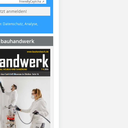
Friendly
Captcha ⇗
etzt anmelden!
e: Datenschutz, Analyse,
e bauhandwerk