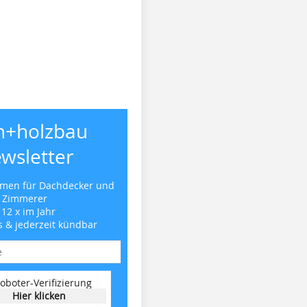
h+holzbau
wsletter
emen für Dachdecker und
Zimmerer
 12 x im Jahr
s & jederzeit kündbar
oboter-Verifizierung
Hier klicken