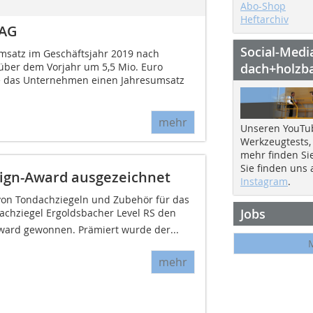
Abo-Shop
Heftarchiv
s AG
Social-Medi
Umsatz im Geschäftsjahr 2019 nach
ber dem Vorjahr um 5,5 Mio. Euro
dach+holzb
lte das Unternehmen einen Jahresumsatz
mehr
Unseren YouTu
Werkzeugtests,
mehr finden Si
Sie finden uns
sign-Award ausgezeichnet
Instagram
.
r von Tondachziegeln und Zubehör für das
Jobs
achziegel Ergoldsbacher Level RS den
Award gewonnen. Prämiert wurde der...
mehr