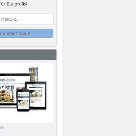
ür Bauprofis!
nbieter finden!
be