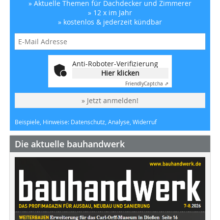
» Aktuelle Themen für Dachdecker und Zimmerer
» 12 x im Jahr
» kostenlos & jederzeit kündbar
Anti-Roboter-Verifizierung
Hier klicken
Friendly
Captcha ⇗
» Jetzt anmelden!
Beispiele, Hinweise: Datenschutz, Analyse, Widerruf
Die aktuelle bauhandwerk