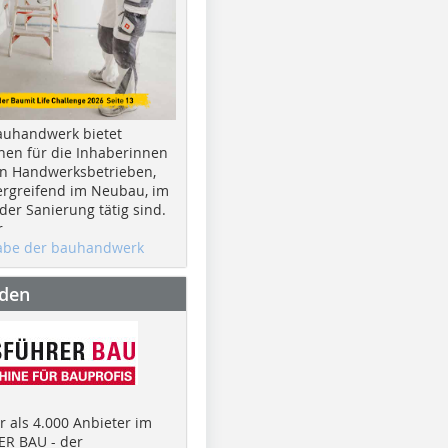
auhandwerk bietet
nen für die Inhaberinnen
n Handwerksbetrieben,
rgreifend im Neubau, im
er Sanierung tätig sind.
r
gabe der bauhandwerk
nden
 als 4.000 Anbieter im
R BAU - der