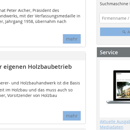
Suchmaschine f
at Peter Aicher, Präsident des
ndwerks, mit der Verfassungsmedaille in
cher, Jahrgang 1958, übernahm nach
A
mehr
Service
ür eigenen Holzbaubetrieb
merer- und Holzbauhandwerk ist die Basis
heit im Holzbau und das muss auch so
cher, Vorsitzender von Holzbau
mehr
Aktuelle Ausga
Mediadaten