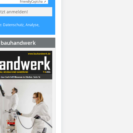
Friendly
Captcha ⇗
etzt anmelden!
e: Datenschutz, Analyse,
e bauhandwerk