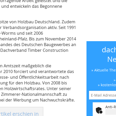
vorragende Arbeit geleistet und die
an und entwickeln das Begonnene
 Spitze von Holzbau Deutschland. Zudem
r Verbandsorganisation aktiv. Seit 1991
y-Worms und seit 2006
einland-Pfalz. Bis zum November 2014
rbandes des Deutschen Baugewerbes an
dac
n Dachverband Timber Construction
Ne
en Amtszeit maßgeblich die
» Aktuelle Th
 2010 forciert und verantwortete das
esse- und Öffentlichkeitsarbeit nach
»
ung für den Holzbau. Von 2008 bis
» kostenlo
 Holzwirtschaftsrates. Unter seiner
rte Zimmerer-Nationalmannschaft zu
 bei der Werbung um Nachwuchskräfte.
Anti-R
tikel erschien in