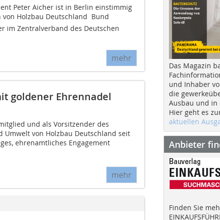
t Peter Aicher ist in Berlin einstimmig
 von Holzbau Deutschland  Bund
r im Zentralverband des Deutschen
mehr
Das Magazin b
Fachinformatio
und Inhaber vo
die gewerkeübe
it goldener Ehrennadel
Ausbau und in d
Hier geht es zu
aktuellen Aus
mitglied und als Vorsitzender des
d Umwelt von Holzbau Deutschland seit
hriges, ehrenamtliches Engagement
Anbieter fi
mehr
Finden Sie mehr
EINKAUFSFÜHRE