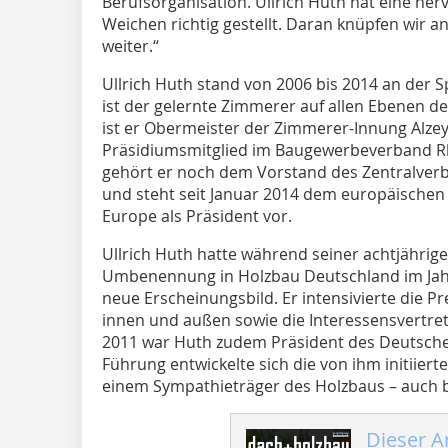
Berufsorganisation. Ullrich Huth hat eine her
Weichen richtig gestellt. Daran knüpfen wir 
weiter.“
Ullrich Huth stand von 2006 bis 2014 an der
ist der gelernte Zimmerer auf allen Ebenen de
ist er Obermeister der Zimmerer-Innung Alze
Präsidiumsmitglied im Baugewerbeverband Rh
gehört er noch dem Vorstand des Zentralve
und steht seit Januar 2014 dem europäische
Europe als Präsident vor.
Ullrich Huth hatte während seiner achtjährig
Umbenennung in Holzbau Deutschland im Jahr
neue Erscheinungsbild. Er intensivierte die Pr
innen und außen sowie die Interessensvertret
2011 war Huth zudem Präsident des Deutschen
Führung entwickelte sich die von ihm initiie
einem Sympathieträger des Holzbaus – auch
Dieser Ar