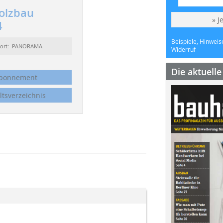
olzbau
» J
4
Beispiele, Hinweis
sort: PANORAMA
Widerruf
Die aktuell
bonnement
ltsverzeichnis