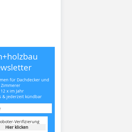
h+holzbau
wsletter
emen für Dachdecker und
Zimmerer
 12 x im Jahr
s & jederzeit kündbar
oboter-Verifizierung
Hier klicken