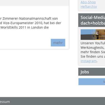
Abo-Shop
Heftarchiv
Social-Medi
 der Zimmerer-Nationalmannschaft von
dach+holzb
 Vize-Europameister 2010, hat bei der
WorldSkills 2011 in London die
mehr
Unseren YouTu
Werkzeugtests,
mehr finden Si
Sie finden uns
Instagram
.
Jobs
essum