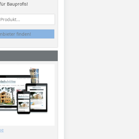
ür Bauprofis!
nbieter finden!
be