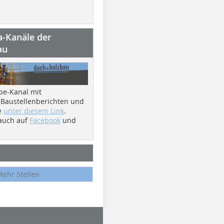
a-Kanäle der
au
be-Kanal mit
 Baustellenberichten und
e
unter diesem Link
.
 auch auf
Facebook
und
Mehr Stellen