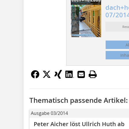
dach+h
07/201
Res
A
Inha
Thematisch passende Artikel:
Ausgabe 03/2014
Peter Aicher löst Ullrich Huth ab