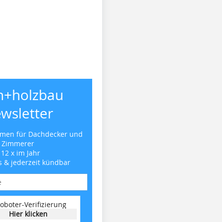
h+holzbau
wsletter
emen für Dachdecker und
Zimmerer
 12 x im Jahr
s & jederzeit kündbar
oboter-Verifizierung
Hier klicken