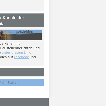
a-Kanäle der
au
be-Kanal mit
 Baustellenberichten und
e
unter diesem Link
.
 auch auf
Facebook
und
Mehr Stellen