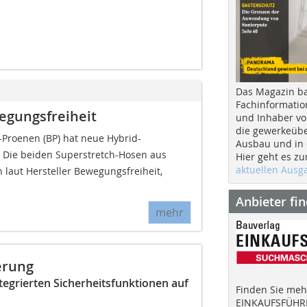
Das Magazin b
Fachinformatio
egungsfreiheit
und Inhaber vo
die gewerkeübe
Proenen (BP) hat neue Hybrid-
Ausbau und in d
 Die beiden Superstretch-Hosen aus
Hier geht es zu
aktuellen Aus
laut Hersteller Bewegungsfreiheit,
Anbieter fi
mehr
erung
tegrierten Sicherheitsfunktionen auf
Finden Sie mehr
EINKAUFSFÜHRE