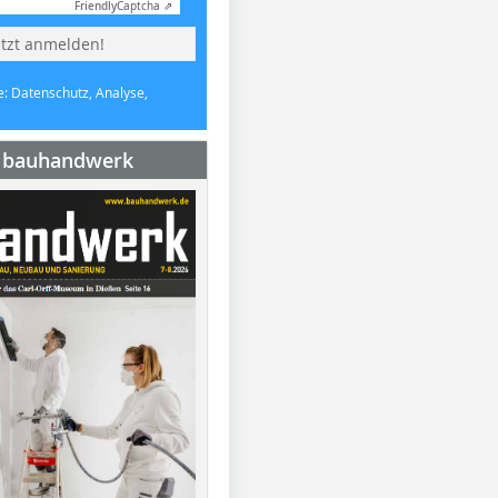
Friendly
Captcha ⇗
etzt anmelden!
e: Datenschutz, Analyse,
e bauhandwerk