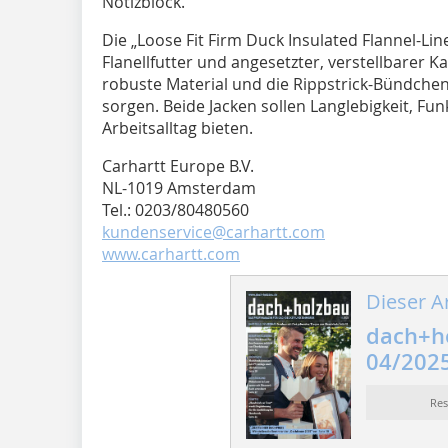
Notizblock.
Die „Loose Fit Firm Duck Insulated Flannel-Lin
Flanellfutter und angesetzter, verstellbarer 
robuste Material und die Rippstrick-Bündche
sorgen. Beide Jacken sollen Langlebigkeit, Fu
Arbeitsalltag bieten.
Carhartt Europe B.V.
NL-1019 Amsterdam
Tel.: 0203/80480560
kundenservice@carhartt.com
www.carhartt.com
Dieser Ar
dach+h
04/202
Re