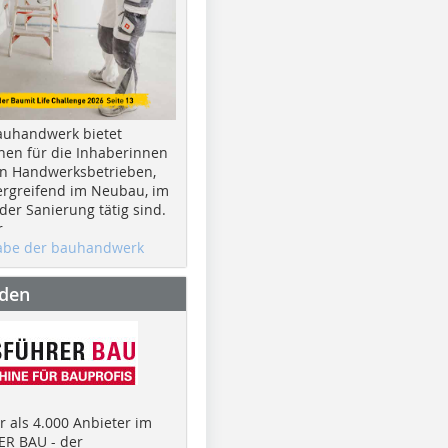
auhandwerk bietet
nen für die Inhaberinnen
n Handwerksbetrieben,
rgreifend im Neubau, im
er Sanierung tätig sind.
r
gabe der bauhandwerk
nden
 als 4.000 Anbieter im
R BAU - der