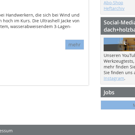
Abo-Shop
Heftarchiv
 bei Handwerkern, die sich bei Wind und
hoch im Kurs. Die Ultrashell Jacke von
Social-Medi
chtem, wasserabweisendem 3-Lagen-
dach+holzb
mehr
Unseren YouTu
Werkzeugtests,
mehr finden Si
Sie finden uns
Instagram
.
Jobs
essum