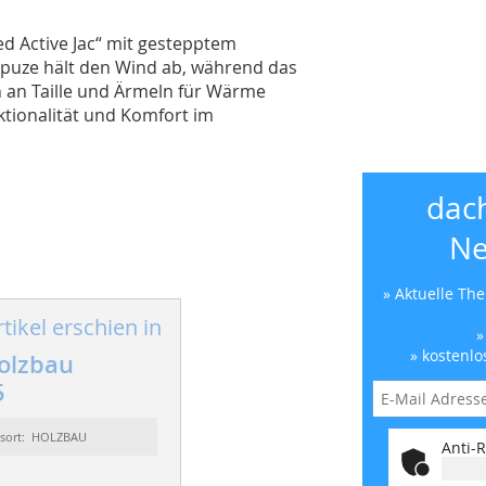
ed Active Jac“ mit gestepptem
Kapuze hält den Wind ab, während das
n an Taille und Ärmeln für Wärme
nktionalität und Komfort im
dac
Ne
» Aktuelle Th
tikel erschien in
»
» kostenlo
olzbau
5
ssort: HOLZBAU
Anti-R