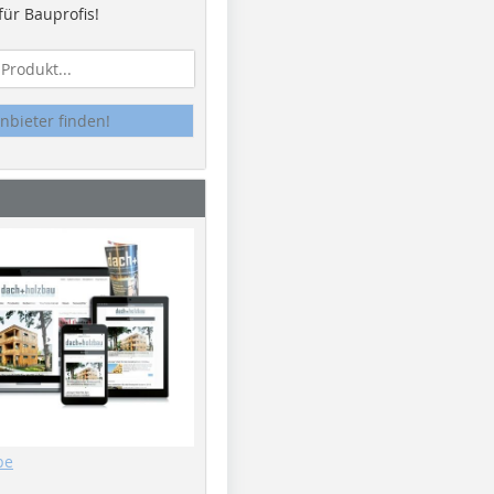
ür Bauprofis!
nbieter finden!
be