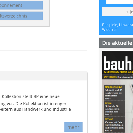
bonnement
» J
ltsverzeichnis
Beispiele, Hinweis
Widerruf
Die aktuell
Kollektion stellt BP eine neue
g vor. Die Kollektion ist in enger
eitern aus Handwerk und Industrie
mehr