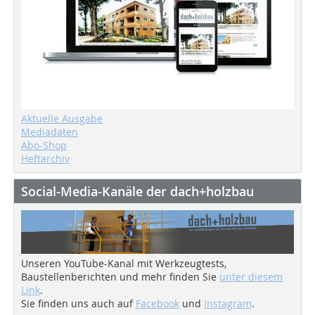
Aktuelle Ausgabe
Mediadaten
Abo-Shop
Heftarchiv
Social-Media-Kanäle der dach+holzbau
Unseren YouTube-Kanal mit Werkzeugtests,
Baustellenberichten und mehr finden Sie
unter diesem
Link
.
Sie finden uns auch auf
Facebook
und
Instagram
.