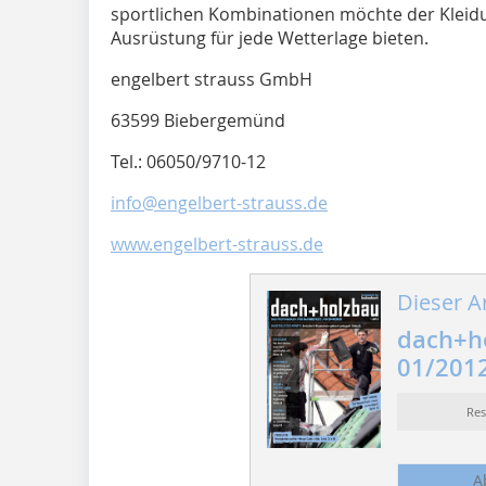
sportlichen Kombinationen möchte der Kleidu
Ausrüstung für jede Wetterlage bieten.
engelbert strauss GmbH
63599 Biebergemünd
Tel.: 06050/9710-12
info@engelbert-strauss.de
www.engelbert-strauss.de
Dieser Ar
dach+h
01/201
Re
A