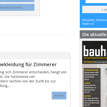
ltsverzeichnis
» J
Beispiele, Hinweis
Widerruf
Die aktuell
sbekleidung für Zimmerer
ung sich Zimmerer entscheiden, hängt von
ab. Die Sortimente von
lern reichen von der Zunft bis zur
ung....
mehr