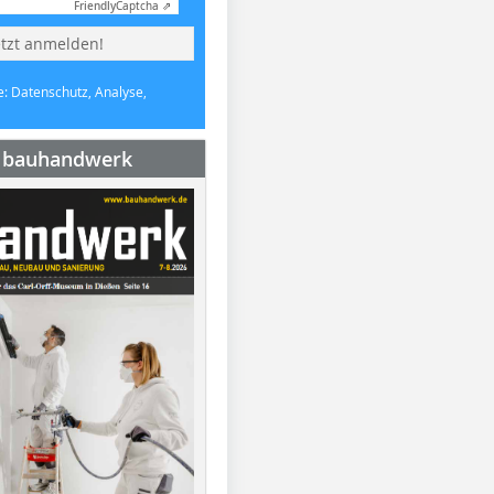
Friendly
Captcha ⇗
etzt anmelden!
e: Datenschutz, Analyse,
e bauhandwerk