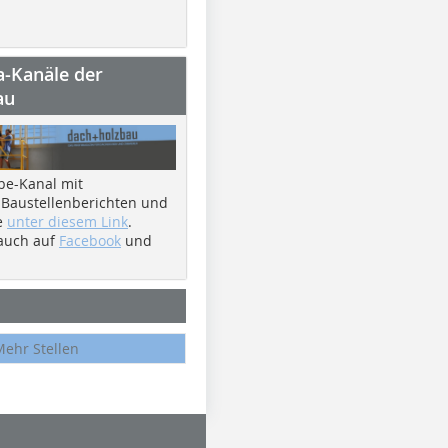
a-Kanäle der
au
be-Kanal mit
 Baustellenberichten und
e
unter diesem Link
.
 auch auf
Facebook
und
Mehr Stellen