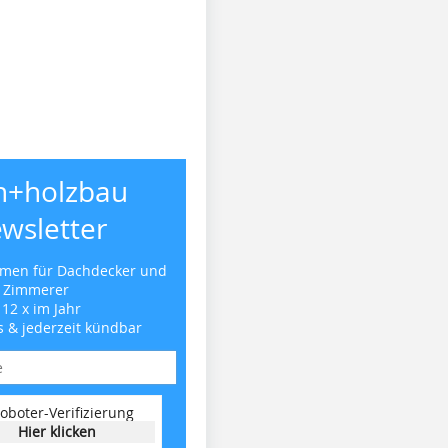
h+holzbau
wsletter
emen für Dachdecker und
Zimmerer
 12 x im Jahr
s & jederzeit kündbar
oboter-Verifizierung
Hier klicken