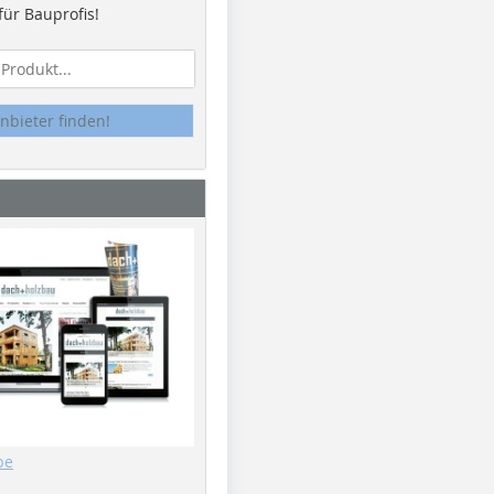
ür Bauprofis!
nbieter finden!
be