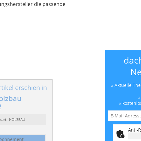
ngshersteller die passende
dac
Ne
» Aktuelle Th
tikel erschien in
olzbau
»
» kostenlo
2
ssort: HOLZBAU
Anti-R
bonnement