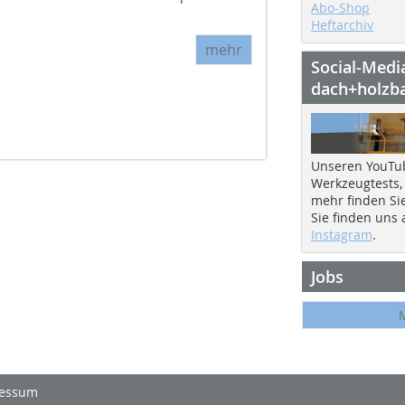
Abo-Shop
Heftarchiv
mehr
Social-Medi
dach+holzb
Unseren YouTu
Werkzeugtests,
mehr finden Si
Sie finden uns
Instagram
.
Jobs
essum