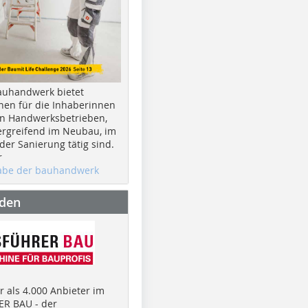
auhandwerk bietet
nen für die Inhaberinnen
n Handwerksbetrieben,
rgreifend im Neubau, im
er Sanierung tätig sind.
r
gabe der bauhandwerk
nden
 als 4.000 Anbieter im
R BAU - der