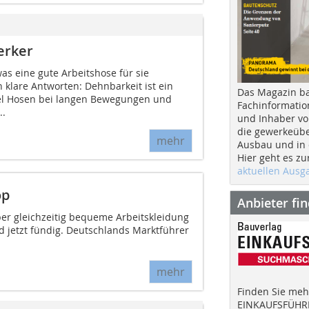
erker
as eine gute Arbeitshose für sie
lare Antworten: Dehnbarkeit ist ein
Das Magazin b
el Hosen bei langen Bewegungen und
Fachinformatio
..
und Inhaber vo
die gewerkeübe
mehr
Ausbau und in d
Hier geht es zu
aktuellen Aus
op
Anbieter fi
aber gleichzeitig bequeme Arbeitskleidung
d jetzt fündig. Deutschlands Marktführer
mehr
Finden Sie mehr
EINKAUFSFÜHRE