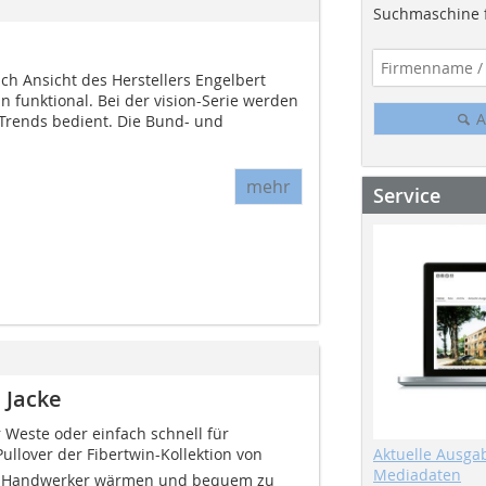
Suchmaschine f
ach Ansicht des Herstellers Engelbert
in funktional. Bei der vision-Serie werden
A
Trends bedient. Die Bund- und
mehr
Service
 Jacke
 Weste oder einfach schnell für
llover der Fibertwin-Kollektion von
Aktuelle Ausga
Mediadaten
en Handwerker wärmen und bequem zu