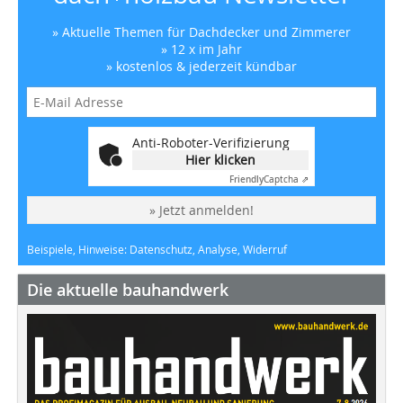
» Aktuelle Themen für Dachdecker und Zimmerer
» 12 x im Jahr
» kostenlos & jederzeit kündbar
Anti-Roboter-Verifizierung
Hier klicken
Friendly
Captcha ⇗
» Jetzt anmelden!
Beispiele, Hinweise: Datenschutz, Analyse, Widerruf
Die aktuelle bauhandwerk