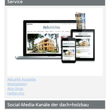
Service
Aktuelle Ausgabe
Mediadaten
Abo-Shop
Heftarchiv
Social-Media-Kanäle der dach+holzbau