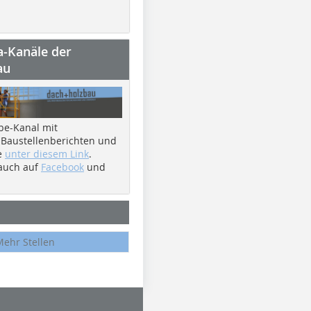
a-Kanäle der
au
be-Kanal mit
 Baustellenberichten und
e
unter diesem Link
.
 auch auf
Facebook
und
Mehr Stellen