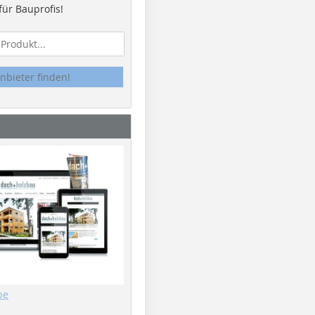
ür Bauprofis!
nbieter finden!
be