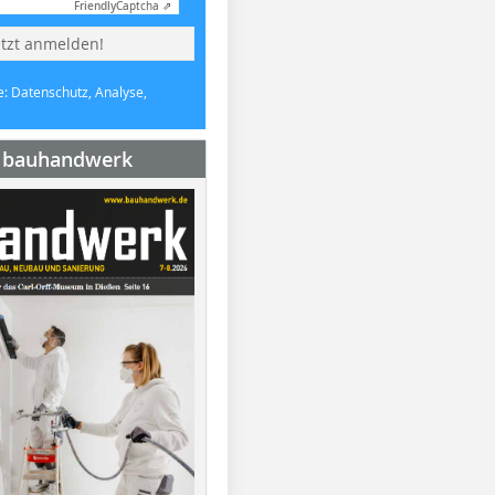
Friendly
Captcha ⇗
etzt anmelden!
e: Datenschutz, Analyse,
e bauhandwerk