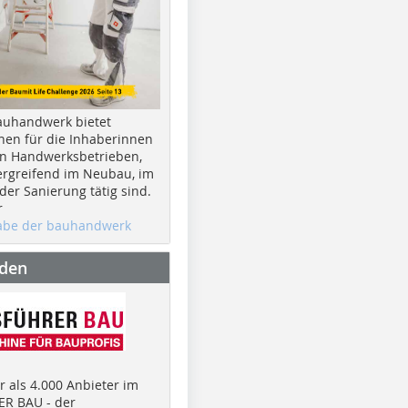
auhandwerk bietet
nen für die Inhaberinnen
n Handwerksbetrieben,
rgreifend im Neubau, im
er Sanierung tätig sind.
r
gabe der bauhandwerk
nden
 als 4.000 Anbieter im
R BAU - der