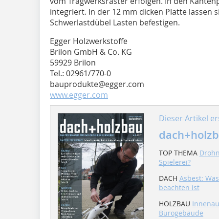
vom Tragwerksraster erfolgen. In den Kanten
integriert. In der 12 mm dicken Platte lassen 
Schwerlastdübel Lasten befestigen.
Egger Holzwerkstoffe
Brilon GmbH & Co. KG
59929 Brilon
Tel.: 02961/770-0
bauprodukte@egger.com
www.egger.com
Dieser Artikel er
dach+holzb
TOP THEMA
Drohn
Spielerei?
DACH
Asbest: Was 
beachten ist
HOLZBAU
Innenau
Bürogebäude