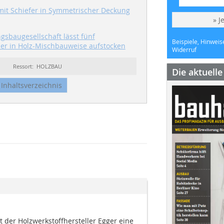
it Schiefer in Symmetrischer Deckung
» J
sbaugesellschaft lässt fünf
Beispiele, Hinweis
er in Holz-Mischbauweise aufstocken
Widerruf
Ressort: HOLZBAU
Die aktuell
Inhaltsverzeichnis
t der Holzwerkstoffhersteller Egger eine