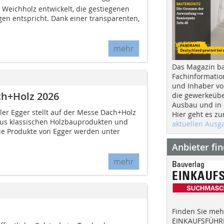
 Weichholz entwickelt, die gestiegenen
n entspricht. Dank einer transparenten,
mehr
Das Magazin b
Fachinformatio
und Inhaber vo
ch+Holz 2026
die gewerkeübe
Ausbau und in d
ler Egger stellt auf der Messe Dach+Holz
Hier geht es zu
aus klassischen Holzbauprodukten und
aktuellen Aus
ie Produkte von Egger werden unter
Anbieter fi
mehr
Finden Sie mehr
EINKAUFSFÜHRE