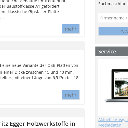
öffentliche Gebäude im Trockenbau
Suchmaschine f
er Baustoffklasse A1 gefordert.
ine klassische Gipsfaser-Platte
..
mehr
A
Service
d eine neue Variante der OSB-Platten von
 in einer Dicke zwischen 15 und 40 mm.
tellers mit einer Länge von 6,51?m bis 18
mehr
Aktuelle Ausga
itz Egger Holzwerkstoffe in
Mediadaten