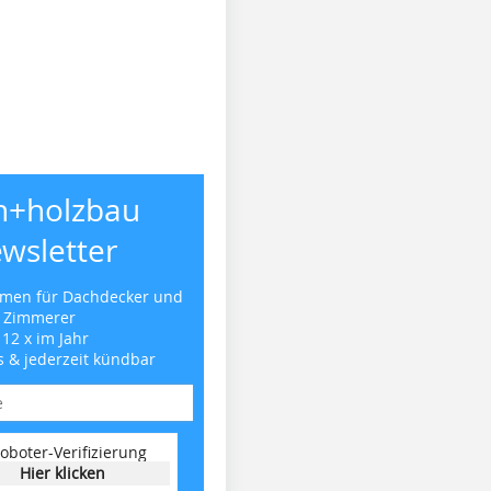
h+holzbau
wsletter
emen für Dachdecker und
Zimmerer
 12 x im Jahr
s & jederzeit kündbar
oboter-Verifizierung
Hier klicken