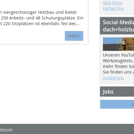
Abo-Shop
Heftarchiv
n viergeschossiger Holzbau und bietet
 250 Arbeits- und 48 Schulungsplätze. Ein
Social-Medi
 220 Sitzplätzen ist ebenfalls Teil des...
dach+holzb
mehr
Unseren YouTu
Werkzeugtests,
mehr finden Si
Sie finden uns
Instagram
.
Jobs
essum