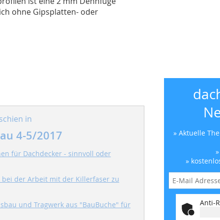
profilen ist eine 2 mm Dehnfuge
sich ohne Gipsplatten- oder
dac
Ne
schien in
au 4-5/2017
» Aktuelle Th
»
en für Dachdecker - sinnvoll oder
» kostenlo
bei der Arbeit mit der Killerfaser zu
Anti-R
sbau und Tragwerk aus "BauBuche" für