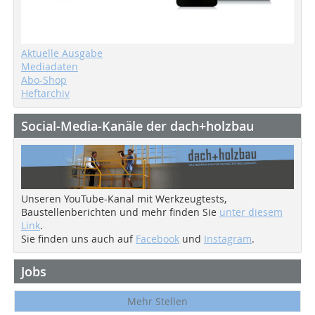
Aktuelle Ausgabe
Mediadaten
Abo-Shop
Heftarchiv
Social-Media-Kanäle der dach+holzbau
Unseren YouTube-Kanal mit Werkzeugtests,
Baustellenberichten und mehr finden Sie
unter diesem
Link
.
Sie finden uns auch auf
Facebook
und
Instagram
.
Jobs
Mehr Stellen