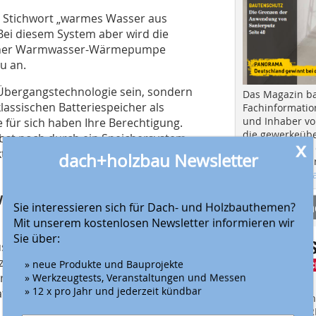
m Stichwort „warmes Wasser aus
Bei diesem System aber wird die
 einer Warmwasser-Wärmepumpe
u an.
 Übergangstechnologie sein, sondern
Das Magazin b
klassischen Batteriespeicher als
Fachinformatio
und Inhaber vo
für sich haben Ihre Berechtigung.
die gewerkeübe
lbst noch durch ein Speichersystem
x
Ausbau und in d
uktmanager für Energiesysteme bei
dach+holzbau Newsletter
Hier geht es zu
aktuellen Aus
asserbedarf über weite
Anbieter fi
Sie interessieren sich für Dach- und Holzbauthemen?
Mit unserem kostenlosen Newsletter informieren wir
Sie über:
ser eine Verschiebung der
u beobachten. Die
» neue Produkte und Bauprojekte
re Dämmung weniger, der
» Werkzeugtests, Veranstaltungen und Messen
» 12 x pro Jahr und jederzeit kündbar
v konstant und ist nur von der
Finden Sie mehr
EINKAUFSFÜHRE