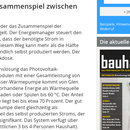
usammenspiel zwischen
» J
Beispiele, Hinweis
, der das Zusammenspiel der
Widerruf
elt. Der Energiemanager steuert den
 dass der benötigte Strom in
Die aktuell
iesem Weg kann mehr als die Hälfte
ndlich selbst produziert werden. Der
kdose.
hslösung das Photovoltaik-
odulen mit einer Gesamtleistung von
wasser-Wärmepumpe kommt von Glen
 vorhandene Energie als Wärmequelle
den oder Spülen bis 60 °C. Der Anteil
iegt bei bis etwa 70 Prozent. Der gut
mpe dient gleichzeitig als
eil des selbst produzierten Stroms, der
 signifikant. Das System verfügt über
ttlichen 3 bis 4-Personen Haushalt).