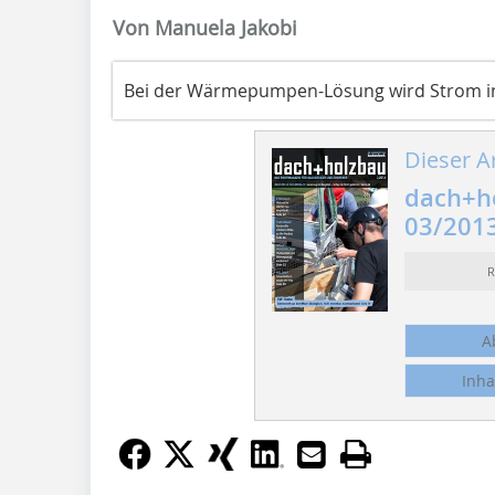
Von Manuela Jakobi
Bei der Wärmepumpen-Lösung wird Strom 
Dieser Ar
dach+h
03/201
R
A
Inha