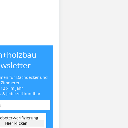
h+holzbau
wsletter
emen für Dachdecker und
Zimmerer
 12 x im Jahr
s & jederzeit kündbar
oboter-Verifizierung
Hier klicken