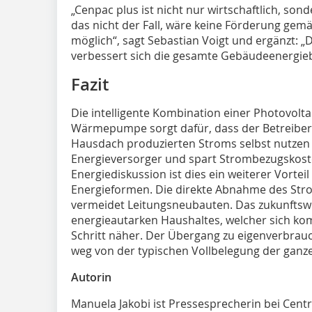
„Cenpac plus ist nicht nur wirtschaftlich, son
das nicht der Fall, wäre keine Förderung ge
möglich“, sagt Sebastian Voigt und ergänzt: 
verbessert sich die gesamte Gebäudeenergiebi
Fazit
Die intelligente Kombination einer Photovolt
Wärmepumpe sorgt dafür, dass der Betreiber 
Hausdach produzierten Stroms selbst nutzen
Energieversorger und spart Strombezugskosten
Energiediskussion ist dies ein weiterer Vorteil
Energieformen. Die direkte Abnahme des Stro
vermeidet Leitungsneubauten. Das zukunfts
energieautarken Haushaltes, welcher sich kom
Schritt näher. Der Übergang zu eigenverbra
weg von der typischen Vollbelegung der ganz
Autorin
Manuela Jakobi ist Pressesprecherin bei Cent