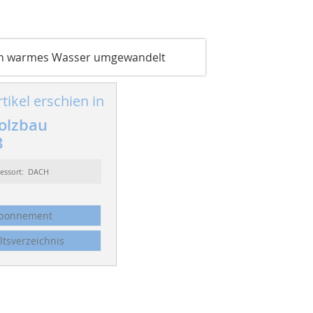
in warmes Wasser umgewandelt
tikel erschien in
olzbau
3
essort: DACH
bonnement
ltsverzeichnis