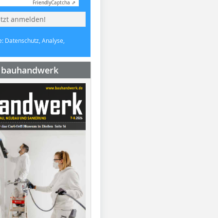
Friendly
Captcha ⇗
etzt anmelden!
e: Datenschutz, Analyse,
e bauhandwerk