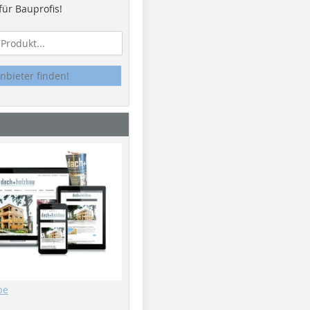
ür Bauprofis!
nbieter finden!
be