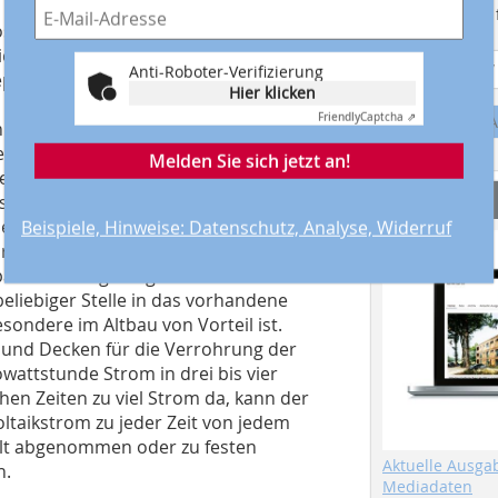
Suchmaschine f
losgelöste Auslegung der
e Kombination einer PV-Anlage mit
Anti-Roboter-Verifizierung
mpe kann im Keller aufgestellt
Hier klicken
d von dem vorhandenen Heizkessel
Friendly
Captcha ⇗
A
ossen. Die Kombination ermöglicht
edarfs im Sommer sowie in den
Melden Sie sich jetzt an!
ießlich für die Beheizung des Gebäudes
Service
schaltet werden. Wer mehr will, kann
leichter den Status Plusenergiehaus.
Beispiele, Hinweise: Datenschutz, Analyse, Widerruf
ärmeerzeugern sind ein
passende Regelungstechnik bereits
liebiger Stelle in das vorhandene
ondere im Altbau von Vorteil ist.
 und Decken für die Verrohrung der
attstunde Strom in drei bis vier
en Zeiten zu viel Strom da, kann der
taikstrom zu jeder Zeit von jedem
alt abgenommen oder zu festen
Aktuelle Ausga
n.
Mediadaten