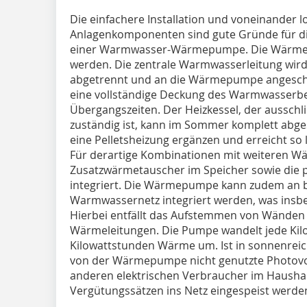
Die einfachere Installation und voneinander 
Anlagenkomponenten sind gute Gründe für di
einer Warmwasser-Wärmepumpe. Die Wärmepu
werden. Die zentrale Warmwasserleitung wir
abgetrennt und an die Wärmepumpe angeschl
eine vollständige Deckung des Warmwasserb
Übergangszeiten. Der Heizkessel, der ausschl
zuständig ist, kann im Sommer komplett abge
eine Pelletsheizung ergänzen und erreicht so 
Für derartige Kombinationen mit weiteren W
Zusatzwärmetauscher im Speicher sowie die 
integriert. Die Wärmepumpe kann zudem an be
Warmwassernetz integriert werden, was insbes
Hierbei entfällt das Aufstemmen von Wänden
Wärmeleitungen. Die Pumpe wandelt jede Kilow
Kilowattstunden Wärme um. Ist in sonnenreich
von der Wärmepumpe nicht genutzte Photovol
anderen elektrischen Verbraucher im Haush
Vergütungssätzen ins Netz eingespeist werde