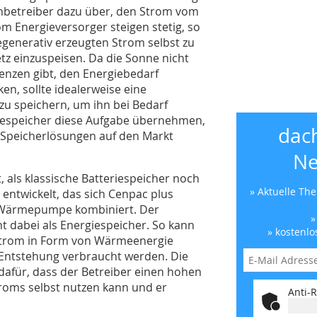
nbetreiber dazu über, den Strom vom
om Energieversorger steigen stetig, so
 regenerativ erzeugten Strom selbst zu
etz einzuspeisen. Da die Sonne nicht
enzen gibt, den Energiebedarf
en, sollte idealerweise eine
zu speichern, um ihn bei Bedarf
riespeicher diese Aufgabe übernehmen,
dac
 Speicherlösungen auf den Markt
Ne
 als klassische Batteriespeicher noch
» Aktuelle Th
 entwickelt, das sich Cenpac plus
r Wärmepumpe kombiniert. Der
»
dabei als Energiespeicher. So kann
» kostenlo
 Strom in Form von Wärmeenergie
 Entstehung verbraucht werden. Die
 dafür, dass der Betreiber einen hohen
roms selbst nutzen kann und er
Anti-R