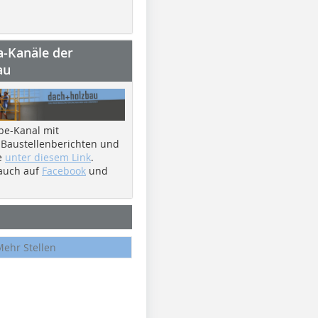
a-Kanäle der
au
be-Kanal mit
 Baustellenberichten und
e
unter diesem Link
.
 auch auf
Facebook
und
Mehr Stellen