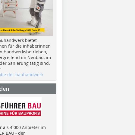
auhandwerk bietet
nen für die Inhaberinnen
n Handwerksbetrieben,
rgreifend im Neubau, im
er Sanierung tätig sind.
r
gabe der bauhandwerk
nden
 als 4.000 Anbieter im
R BAU - der