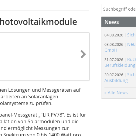
Photovoltaikmodule
News
Sich
04.08.2026 |
Neue
03.08.2026 |
GmbH
Rüc
31.07.2026 |
Berufskleidung
Sich
30.07.2026 |
Ausbildung
euen Lösungen und Messgeräten auf
» Alle News
sarbeiten an Solaranlagen
Solarsysteme zu prüfen.
el-Mess­gerät „FLIR PV78“. Es ist für
allation von Solarmodulen und die
und ermöglicht Messungen zur
 Spektrum von 0 bis 1400 Watt pro