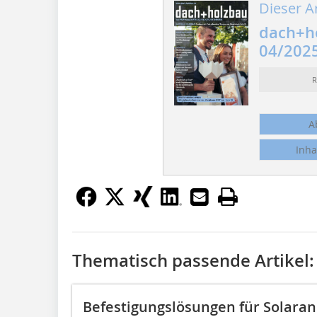
Dieser Ar
dach+h
04/202
R
A
Inha
Thematisch passende Artikel:
Befestigungslösungen für Solara