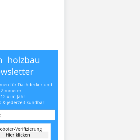
h+holzbau
wsletter
emen für Dachdecker und
Zimmerer
 12 x im Jahr
s & jederzeit kündbar
oboter-Verifizierung
Hier klicken