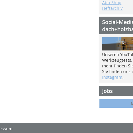
Abo-Shop
Heftarchiv
Social-Medi
dach+holzb
Unseren YouTu
Werkzeugtests,
mehr finden Si
Sie finden uns
Instagram
.
Jobs
essum