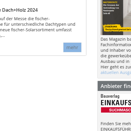
e Dach+Holz 2024
uf der Messe die fischer-
e für unterschiedliche Dachtypen und
eue fischer-Solarsortiment umfasst
...
Das Magazin b
Fachinformatio
mehr
und Inhaber vo
die gewerkeübe
Ausbau und in d
Hier geht es zu
aktuellen Aus
Anbieter fi
Finden Sie mehr
EINKAUFSFÜHRE