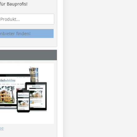
ür Bauprofis!
nbieter finden!
be