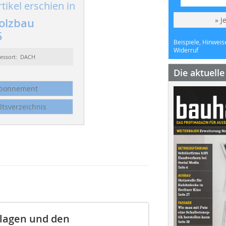
tikel erschien in
» J
olzbau
5
Beispiele, Hinweis
Widerruf
essort: DACH
Die aktuell
bonnement
ltsverzeichnis
nlagen und den