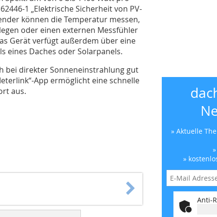
62446-1 „Elektrische Sicherheit von PV-
ender können die Temperatur messen,
 legen oder einen externen Messfühler
Das Gerät verfügt außerdem über eine
s eines Daches oder Solarpanels.
ch bei direkter Sonneneinstrahlung gut
Meterlink“-App ermöglicht eine schnelle
dac
rt aus.
Ne
» Aktuelle Th
»
» kostenlo
Anti-R