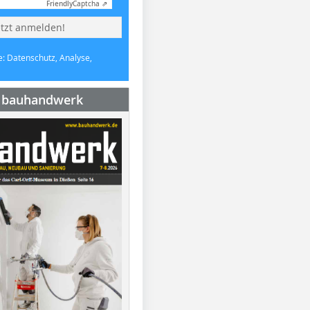
Friendly
Captcha ⇗
etzt anmelden!
e: Datenschutz, Analyse,
e bauhandwerk