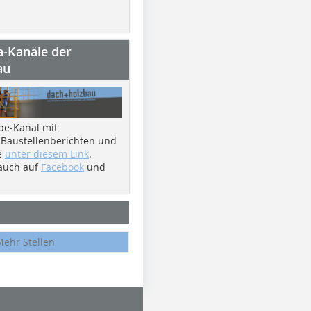
a-Kanäle der
au
be-Kanal mit
 Baustellenberichten und
e
unter diesem Link
.
 auch auf
Facebook
und
Mehr Stellen