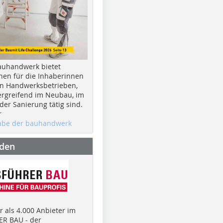
auhandwerk bietet
nen für die Inhaberinnen
n Handwerksbetrieben,
rgreifend im Neubau, im
er Sanierung tätig sind.
r
gabe der bauhandwerk
nden
 als 4.000 Anbieter im
R BAU - der