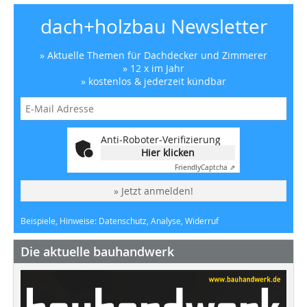
dach+holzbau Newsletter
» Aktuelle Themen für Dachdecker und Zimmerer
» 12 x im Jahr
» kostenlos & jederzeit kündbar
Anti-Roboter-Verifizierung
Hier klicken
Friendly
Captcha ⇗
» Jetzt anmelden!
Beispiele, Hinweise: Datenschutz, Analyse, Widerruf
Die aktuelle bauhandwerk