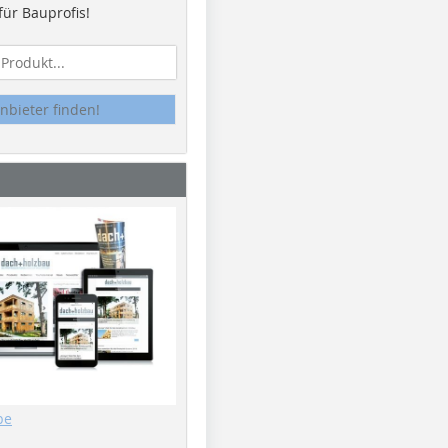
ür Bauprofis!
nbieter finden!
be