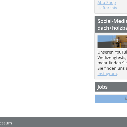
Abo-Shop
Heftarchiv
Social-Medi
dach+holzb
Unseren YouTu
Werkzeugtests,
mehr finden Si
Sie finden uns
Instagram
.
Jobs
essum