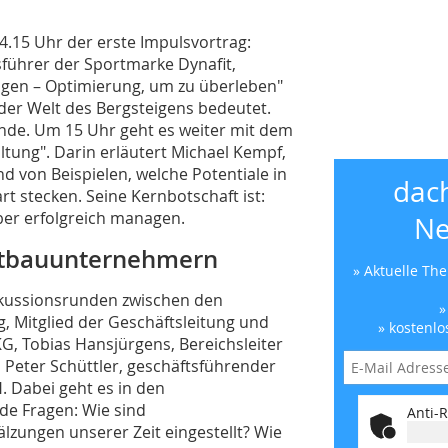
.15 Uhr der erste Impulsvortrag:
führer der Sportmarke Dynafit,
igen – Optimierung, um zu überleben"
 der Welt des Bergsteigens bedeutet.
unde. Um 15 Uhr geht es weiter mit dem
ltung". Darin erläutert Michael Kempf,
 von Beispielen, welche Potentiale in
dac
stecken. Seine Kernbotschaft ist:
ber erfolgreich managen.
Ne
stbauunternehmern
» Aktuelle Th
skussionsrunden zwischen den
»
, Mitglied der Geschäftsleitung und
» kostenlo
, Tobias Hansjürgens, Bereichsleiter
Peter Schüttler, geschäftsführender
 Dabei geht es in den
e Fragen: Wie sind
Anti-R
ungen unserer Zeit eingestellt? Wie