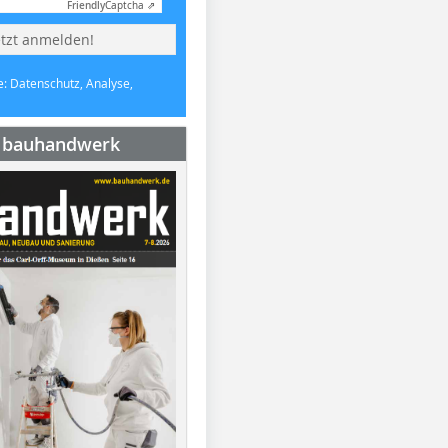
Friendly
Captcha ⇗
etzt anmelden!
e: Datenschutz, Analyse,
e bauhandwerk