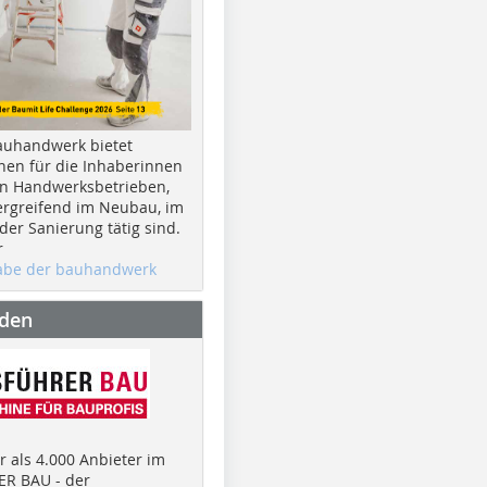
auhandwerk bietet
nen für die Inhaberinnen
n Handwerksbetrieben,
rgreifend im Neubau, im
er Sanierung tätig sind.
r
gabe der bauhandwerk
nden
 als 4.000 Anbieter im
R BAU - der