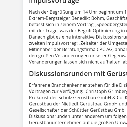
Impulsvorträge
Nach der Begrüßung um 14 Uhr beginnt um 14
Extrem-Bergsteiger Benedikt Böhm, Geschäfts
befasst sich in seinem Vortrag „Speedbergste
mit der Frage, was der Begriff Optimierung in
Danach gibt es eine interaktive Diskussionsr
zweiten Impulsvortrag: „Zeitalter der Umgesta
Mitinhaber der Beratungsfirma CPC AG, anhand
den großen Veränderungen unserer Gegenwart 
Veränderungen lassen sich nicht aufhalten, a
Diskussionsrunden mit Gerü
Erfahrene Branchenkenner stehen für die Di
Vorträgen zur Verfügung: Christoph Grimberg
Prokurist der Schulz Gerüstbau GmbH & Co. KG
Gerüstbau der Nietiedt Gerüstbau GmbH und 
Gesellschafter der Schüttler Gerüstbau GmbH.
Diskussionsrunden unter anderem um folgend
Gerüstbauunternehmen auf die großen Umwälz