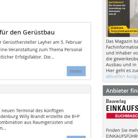
 für den Gerüstbau
Das Magazin b
der Gerüsthersteller Layher am 5. Februar
Fachinformatio
nline-Veranstaltung zum Thema Personal
und Inhaber vo
icher Erfolgsfaktor. Die...
die gewerkeübe
Ausbau und in d
Hier geht es zu
mehr
aktuellen Aus
Anbieter fi
 neuen Terminal des künftigen
denburg Willy Brandt erstellte die B+P
ombination aus Raumgerüsten und
...
Finden Sie mehr
EINKAUFSFÜHRE