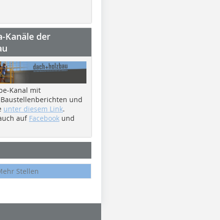
a-Kanäle der
au
be-Kanal mit
 Baustellenberichten und
e
unter diesem Link
.
 auch auf
Facebook
und
Mehr Stellen