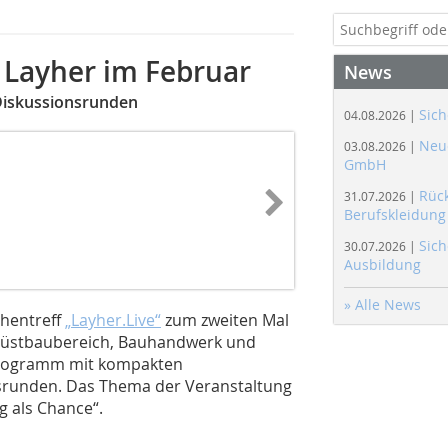
 Layher im Februar
News
Diskussionsrunden
Sich
04.08.2026 |
Neue
03.08.2026 |
GmbH
Rüc
31.07.2026 |
Berufskleidung
Sich
30.07.2026 |
Ausbildung
» Alle News
chentreff
„Layher.Live“
zum zweiten Mal
erüstbaubereich, Bauhandwerk und
 Programm mit kompakten
nsrunden. Das Thema der Veranstaltung
g als Chance“.