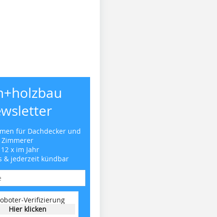
h+holzbau
wsletter
emen für Dachdecker und
Zimmerer
 12 x im Jahr
s & jederzeit kündbar
oboter-Verifizierung
Hier klicken