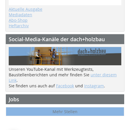
Aktuelle Ausgabe
Mediadaten
Abo-Shop
Heftarchiv
Social-Media-Kanäle der dach+holzbau
Unseren YouTube-Kanal mit Werkzeugtests,
Baustellenberichten und mehr finden Sie
unter diesem
Link
.
Sie finden uns auch auf
Facebook
und
Instagram
.
Jobs
Mehr Stellen