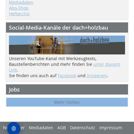
Mediadaten
Abo-Shop
Heftarchiv
Social-Media-Kanäle der dach+holzbau
Unseren YouTube-Kanal mit Werkzeugtests,
Baustellenberichten und mehr finden Sie
unter diesem
Link
.
Sie finden uns auch auf
Facebook
und
Instagram
.
Jobs
Mehr Stellen
Newsletter
Mediadaten
AGB
Datenschutz
Impressum