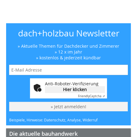
dach+holzbau Newsletter
» Aktuelle Themen für Dachdecker und Zimmerer
» 12 x im Jahr
» kostenlos & jederzeit kündbar
Anti-Roboter-Verifizierung
Hier klicken
Friendly
Captcha ⇗
» Jetzt anmelden!
Beispiele, Hinweise: Datenschutz, Analyse, Widerruf
Die aktuelle bauhandwerk