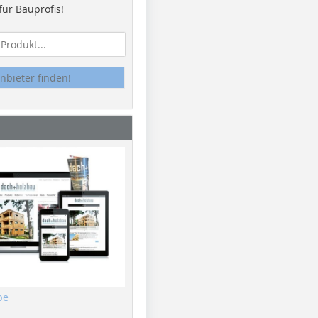
ür Bauprofis!
nbieter finden!
be