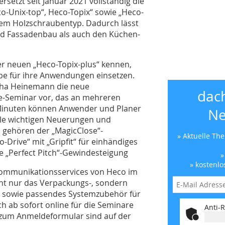
setzt seit Januar 2021 vollständig die
co-Unix-top“, Heco-Topix“ sowie „Heco-
inem Holzschraubentyp. Dadurch lässt
und Fassadenbau als auch den Küchen-
er neuen „Heco-Topix-plus“ kennen,
ube für ihre Anwendungen einsetzen.
cha Heinemann die neue
dac
e-Seminar vor, das an mehreren
0 Minuten können Anwender und Planer
Ne
alle wichtigen Neuerungen und
 gehören der „MagicClose“-
» Aktuelle Th
rive“ mit „Gripfit“ für einhändiges
e „Perfect Pitch“-Gewindesteigung
»
» kostenlo
Kommunikationsservices von Heco im
cht nur das Verpackungs-, sondern
t sowie passendes Systemzubehör für
h ab sofort online für die Seminare
Anti-R
 zum Anmeldeformular sind auf der