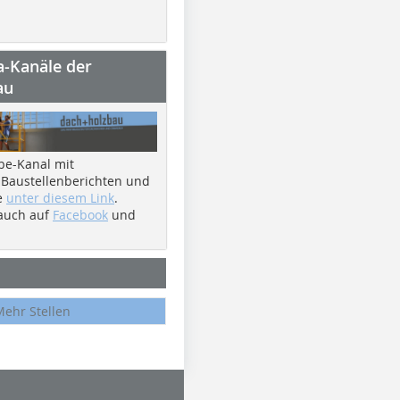
a-Kanäle der
au
be-Kanal mit
 Baustellenberichten und
e
unter diesem Link
.
 auch auf
Facebook
und
Mehr Stellen