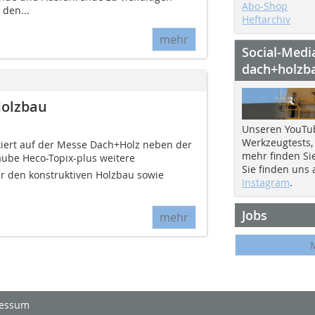
Abo-Shop
den...
Heftarchiv
mehr
Social-Medi
dach+holzb
Holzbau
Unseren YouTu
Werkzeugtests,
iert auf der Messe Dach+Holz neben der
mehr finden Si
be Heco-Topix-plus weitere
Sie finden uns
r den konstruktiven Holzbau sowie
Instagram
.
Jobs
mehr
essum