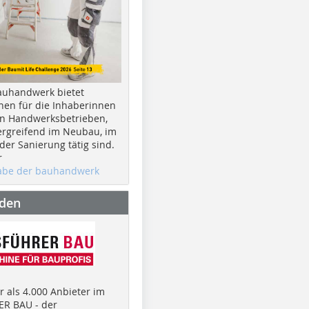
auhandwerk bietet
nen für die Inhaberinnen
n Handwerksbetrieben,
rgreifend im Neubau, im
er Sanierung tätig sind.
r
gabe der bauhandwerk
nden
 als 4.000 Anbieter im
R BAU - der