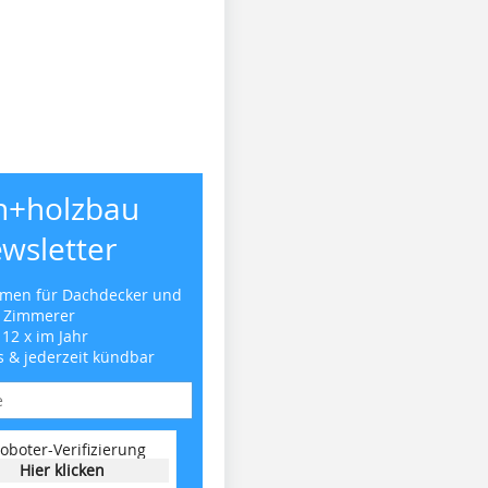
h+holzbau
wsletter
emen für Dachdecker und
Zimmerer
 12 x im Jahr
s & jederzeit kündbar
oboter-Verifizierung
Hier klicken