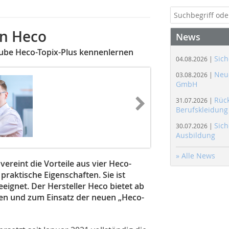
on Heco
News
aube Heco-Topix-Plus kennenlernen
Sich
04.08.2026 |
Neue
03.08.2026 |
GmbH
Rüc
31.07.2026 |
Berufskleidung
Sich
30.07.2026 |
Ausbildung
» Alle News
ereint die Vorteile aus vier Heco-
raktische Eigenschaften. Sie ist
ignet. Der Hersteller Heco bietet ab
ten und zum Einsatz der neuen „Heco-