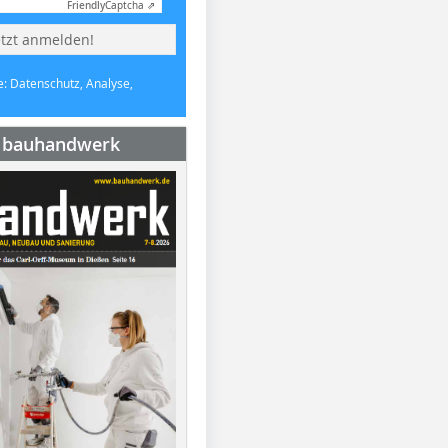
Friendly
Captcha ⇗
etzt anmelden!
e: Datenschutz, Analyse,
e bauhandwerk