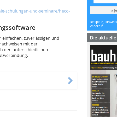
» J
ie-schulungen-und-seminare/heco-
Beispiele, Hinweis
ngssoftware
Widerruf
Die aktuell
r einfachen, zuverlässigen und
nachweisen mit der
h den unterschiedlichen
lzverbindung.