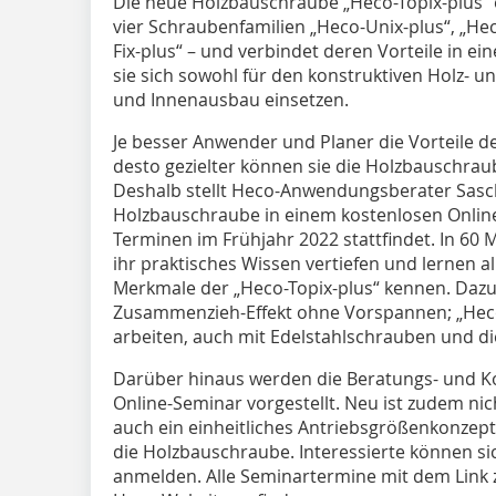
Die neue Holzbauschraube „Heco-Topix-plus“ er
vier Schraubenfamilien „Heco-Unix-plus“, „He
Fix-plus“ – und verbindet deren Vorteile in e
sie sich sowohl für den konstruktiven Holz- 
und Innenausbau einsetzen.
Je besser Anwender und Planer die Vorteile d
desto gezielter können sie die Holzbauschra
Deshalb stellt Heco-Anwendungsberater Sas
Holzbauschraube in einem kostenlosen Onlin
Terminen im Frühjahr 2022 stattfindet. In 6
ihr praktisches Wissen vertiefen und lernen 
Merkmale der „Heco-Topix-plus“ kennen. Dazu
Zusammenzieh-Effekt ohne Vorspannen; „Heco-D
arbeiten, auch mit Edelstahlschrauben und di
Darüber hinaus werden die Beratungs- und 
Online-Seminar vorgestellt. Neu ist zudem ni
auch ein einheitliches Antriebsgrößenkonzep
die Holzbauschraube. Interessierte können sic
anmelden. Alle Seminartermine mit dem Link