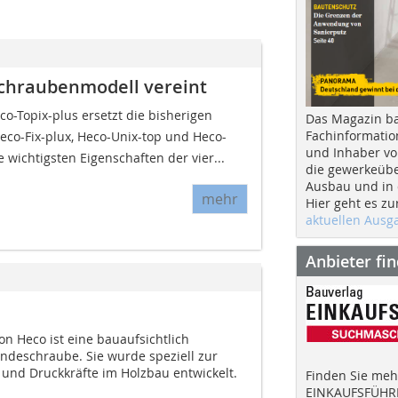
chraubenmodell vereint
o-Topix-plus ersetzt die bisherigen
Das Magazin b
Fachinformatio
eco-Fix-plux, Heco-Unix-top und Heco-
und Inhaber vo
e wichtigsten Eigenschaften der vier...
die gewerkeübe
Ausbau und in d
mehr
Hier geht es zu
aktuellen Aus
Anbieter fi
n Heco ist eine bauaufsichtlich
deschraube. Sie wurde speziell zur
und Druckkräfte im Holzbau entwickelt.
Finden Sie mehr
EINKAUFSFÜHRE