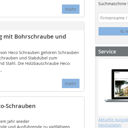
Suchmaschine f
mehr
A
ug mit Bohrschraube und
Service
 von Heco Schrauben gehören Schrauben
rschrauben und Stabdübel zum
d Stahl. Die Holzbauschraube Heco-
..
mehr
co-Schrauben
Aktuelle Ausga
sem Jahr wieder
Mediadaten
nde und Ausführende zu vielfältigen