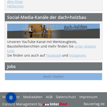
Abo-Shop
Heftarchiv
Social-Media-Kanäle der dach+holzbau
Unseren YouTube-Kanal mit Werkzeugtests,
Baustellenberichten und mehr finden Sie
unter diesem
Link
.
Sie finden uns auch auf
Facebook
und
Instagram
.
Jobs
Mehr Stellen
Newsletter
Mediadaten
AGB
Datenschutz
Impressum
Bauverlag.de
Content Management by