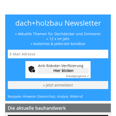
dach+holzbau Newsletter
» Aktuelle Themen für Dachdecker und Zimmerer
» 12 x im Jahr
» kostenlos & jederzeit kündbar
Anti-Roboter-Verifizierung
Hier klicken
Friendly
Captcha ⇗
» Jetzt anmelden!
Beispiele, Hinweise: Datenschutz, Analyse, Widerruf
Die aktuelle bauhandwerk